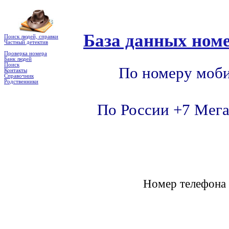
База данных номе
Поиск людей, справки
Частный детектив
Проверка номера
Банк людей
Поиск
По номеру моби
Контакты
Справочник
Родственники
По России +7 Мега
Номер телефон