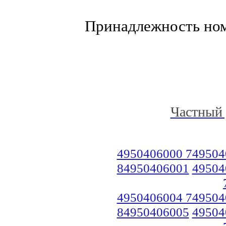
Принадлежность но
Частный 
4950406000 749504
84950406001
49504
4950406004 749504
84950406005
49504