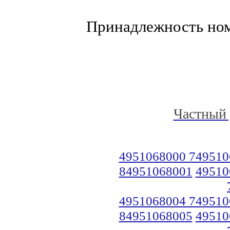
Принадлежность но
Частный 
4951068000 749510
84951068001
49510
4951068004 749510
84951068005
49510