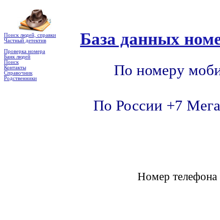
База данных номе
Поиск людей, справки
Частный детектив
Проверка номера
Банк людей
Поиск
По номеру моби
Контакты
Справочник
Родственники
По России +7 Мега
Номер телефон