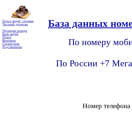
База данных номе
Поиск людей, справки
Частный детектив
Проверка номера
Банк людей
Поиск
По номеру моби
Контакты
Справочник
Родственники
По России +7 Мега
Номер телефон