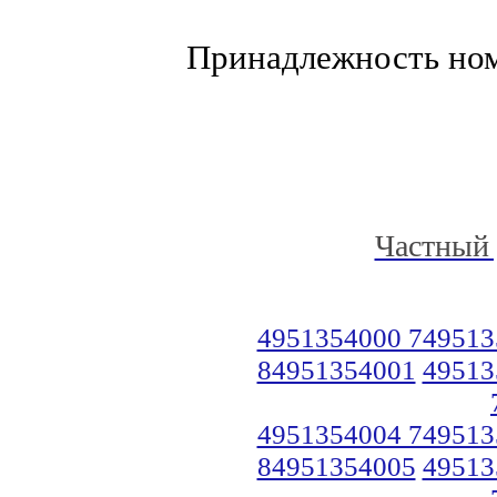
Принадлежность но
Частный 
4951354000 749513
84951354001
49513
4951354004 749513
84951354005
49513