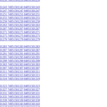
01243 74951501243 84951501243
01247 74951501247 84951501247
01251 74951501251 84951501251
01255 74951501255 84951501255
01259 74951501259 84951501259
01263 74951501263 84951501263
01267 74951501267 84951501267
01271 74951501271 84951501271
01275 74951501275 84951501275
01279 74951501279 84951501279
01283 74951501283 84951501283
01287 74951501287 84951501287
01291 74951501291 84951501291
01295 74951501295 84951501295
01299 74951501299 84951501299
01303 74951501303 84951501303
01307 74951501307 84951501307
01311 74951501311 84951501311
01315 74951501315 84951501315
01319 74951501319 84951501319
01323 74951501323 84951501323
01327 74951501327 84951501327
01331 74951501331 84951501331
01335 74951501335 84951501335
01339 74951501339 84951501339
01343 74951501343 84951501343