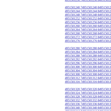
4951501240 74951501240 849515012
4951501244 74951501244 849515012
4951501248 74951501248 849515012
4951501252 74951501252 849515012
4951501256 74951501256 849515012
4951501260 74951501260 849515012
4951501264 74951501264 849515012
4951501268 74951501268 849515012
4951501272 74951501272 849515012
4951501276 74951501276 849515012
4951501280 74951501280 849515012
4951501284 74951501284 849515012
4951501288 74951501288 849515012
4951501292 74951501292 849515012
4951501296 74951501296 849515012
4951501300 74951501300 849515013
4951501304 74951501304 849515013
4951501308 74951501308 849515013
4951501312 74951501312 849515013
4951501316 74951501316 849515013
4951501320 74951501320 849515013
4951501324 74951501324 849515013
4951501328 74951501328 849515013
4951501332 74951501332 849515013
4951501336 74951501336 849515013
4951501340 74951501340 849515013