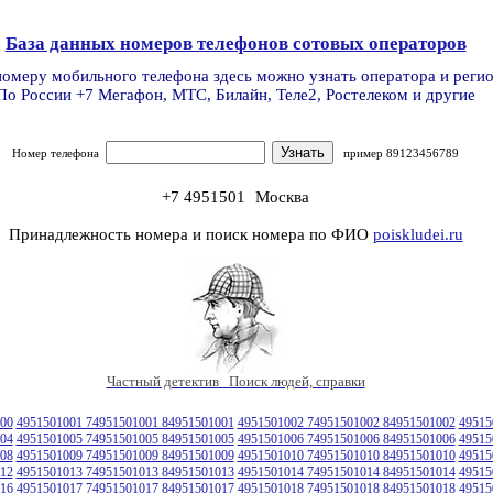
База данных номеров телефонов сотовых операторов
номеру мобильного телефона здесь можно узнать оператора и реги
По России +7 Мегафон, МТС, Билайн, Теле2, Ростелеком и другие
Номер телефона
пример 89123456789
+7 4951501
Москва
Принадлежность номера и поиск номера по ФИО
poiskludei.ru
Частный детектив Поиск людей, справки
00
4951501001 74951501001 84951501001
4951501002 74951501002 84951501002
49515
04
4951501005 74951501005 84951501005
4951501006 74951501006 84951501006
49515
08
4951501009 74951501009 84951501009
4951501010 74951501010 84951501010
49515
12
4951501013 74951501013 84951501013
4951501014 74951501014 84951501014
49515
16
4951501017 74951501017 84951501017
4951501018 74951501018 84951501018
49515