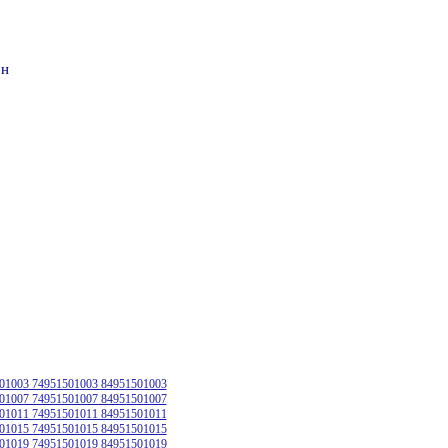
он
01003 74951501003 84951501003
01007 74951501007 84951501007
01011 74951501011 84951501011
01015 74951501015 84951501015
01019 74951501019 84951501019