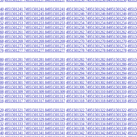
40
4951501241 74951501241 84951501241
4951501242 74951501242 84951501242
49515
44
4951501245 74951501245 84951501245
4951501246 74951501246 84951501246
49515
48
4951501249 74951501249 84951501249
4951501250 74951501250 84951501250
49515
52
4951501253 74951501253 84951501253
4951501254 74951501254 84951501254
49515
56
4951501257 74951501257 84951501257
4951501258 74951501258 84951501258
49515
60
4951501261 74951501261 84951501261
4951501262 74951501262 84951501262
49515
64
4951501265 74951501265 84951501265
4951501266 74951501266 84951501266
49515
68
4951501269 74951501269 84951501269
4951501270 74951501270 84951501270
49515
72
4951501273 74951501273 84951501273
4951501274 74951501274 84951501274
49515
76
4951501277 74951501277 84951501277
4951501278 74951501278 84951501278
49515
80
4951501281 74951501281 84951501281
4951501282 74951501282 84951501282
49515
84
4951501285 74951501285 84951501285
4951501286 74951501286 84951501286
49515
88
4951501289 74951501289 84951501289
4951501290 74951501290 84951501290
49515
92
4951501293 74951501293 84951501293
4951501294 74951501294 84951501294
49515
96
4951501297 74951501297 84951501297
4951501298 74951501298 84951501298
49515
00
4951501301 74951501301 84951501301
4951501302 74951501302 84951501302
49515
04
4951501305 74951501305 84951501305
4951501306 74951501306 84951501306
49515
08
4951501309 74951501309 84951501309
4951501310 74951501310 84951501310
49515
12
4951501313 74951501313 84951501313
4951501314 74951501314 84951501314
49515
16
4951501317 74951501317 84951501317
4951501318 74951501318 84951501318
49515
20
4951501321 74951501321 84951501321
4951501322 74951501322 84951501322
49515
24
4951501325 74951501325 84951501325
4951501326 74951501326 84951501326
49515
28
4951501329 74951501329 84951501329
4951501330 74951501330 84951501330
49515
32
4951501333 74951501333 84951501333
4951501334 74951501334 84951501334
49515
36
4951501337 74951501337 84951501337
4951501338 74951501338 84951501338
49515
40
4951501341 74951501341 84951501341
4951501342 74951501342 84951501342
49515