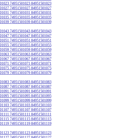
01023 74951501023 84951501023
01027 74951501027 84951501027
01031 74951501031 84951501031
01035 74951501035 84951501035
01039 74951501039 84951501039
01043 74951501043 84951501043
01047 74951501047 84951501047
01051 74951501051 84951501051
01055 74951501055 84951501055
01059 74951501059 84951501059
01063 74951501063 84951501063
01067 74951501067 84951501067
01071 74951501071 84951501071
01075 74951501075 84951501075
01079 74951501079 84951501079
01083 74951501083 84951501083
01087 74951501087 84951501087
01091 74951501091 84951501091
01095 74951501095 84951501095
01099 74951501099 84951501099
01103 74951501103 84951501103
01107 74951501107 84951501107
01111 74951501111 84951501111
01115 74951501115 84951501115
01119 74951501119 84951501119
01123 74951501123 84951501123
01127 74951501127 84951501127