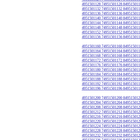
4951501128 74951501128 849515011
4951501132 74951501132 849515011
4951501136 74951501136 849515011
4951501140 74951501140 849515011
4951501144 74951501144 849515011
4951501148 74951501148 849515011
4951501152 74951501152 849515011
4951501156 74951501156 849515011
4951501160 74951501160 849515011
4951501164 74951501164 849515011
4951501168 74951501168 849515011
4951501172 74951501172 849515011
4951501176 74951501176 849515011
4951501180 74951501180 849515011
4951501184 74951501184 849515011
4951501188 74951501188 849515011
4951501192 74951501192 849515011
4951501196 74951501196 849515011
4951501200 74951501200 849515012
4951501204 74951501204 849515012
4951501208 74951501208 849515012
4951501212 74951501212 849515012
4951501216 74951501216 849515012
4951501220 74951501220 849515012
4951501224 74951501224 849515012
4951501228 74951501228 849515012
4951501232 74951501232 849515012
4951501236 74951501236 849515012