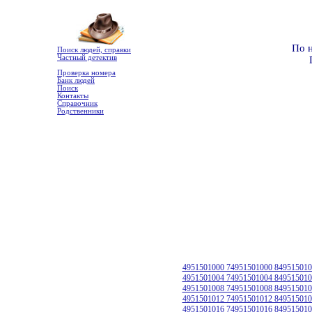
По 
Поиск людей, справки
Частный детектив
Проверка номера
Банк людей
Поиск
Контакты
Справочник
Родственники
4951501000 74951501000 849515010
4951501004 74951501004 849515010
4951501008 74951501008 849515010
4951501012 74951501012 849515010
4951501016 74951501016 849515010