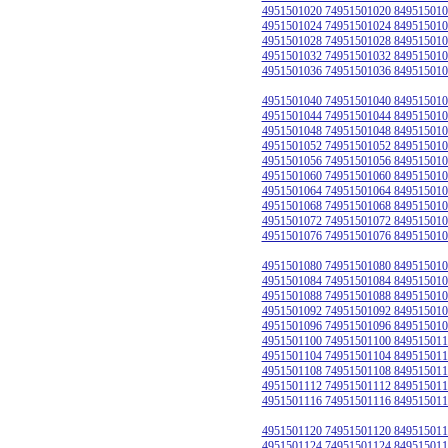
4951501020 74951501020 849515010
4951501024 74951501024 849515010
4951501028 74951501028 849515010
4951501032 74951501032 849515010
4951501036 74951501036 849515010
4951501040 74951501040 849515010
4951501044 74951501044 849515010
4951501048 74951501048 849515010
4951501052 74951501052 849515010
4951501056 74951501056 849515010
4951501060 74951501060 849515010
4951501064 74951501064 849515010
4951501068 74951501068 849515010
4951501072 74951501072 849515010
4951501076 74951501076 849515010
4951501080 74951501080 849515010
4951501084 74951501084 849515010
4951501088 74951501088 849515010
4951501092 74951501092 849515010
4951501096 74951501096 849515010
4951501100 74951501100 849515011
4951501104 74951501104 849515011
4951501108 74951501108 849515011
4951501112 74951501112 849515011
4951501116 74951501116 849515011
4951501120 74951501120 849515011
4951501124 74951501124 849515011