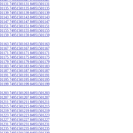
01131 74951501131 84951501131
01135 74951501135 84951501135
01139 74951501139 84951501139
01143 74951501143 84951501143
01147 74951501147 84951501147
01151 74951501151 84951501151
01155 74951501155 84951501155
01159 74951501159 84951501159
01163 74951501163 84951501163
01167 74951501167 84951501167
01171 74951501171 84951501171
01175 74951501175 84951501175
01179 74951501179 84951501179
01183 74951501183 84951501183
01187 74951501187 84951501187
01191 74951501191 84951501191
01195 74951501195 84951501195
01199 74951501199 84951501199
01203 74951501203 84951501203
01207 74951501207 84951501207
01211 74951501211 84951501211
01215 74951501215 84951501215
01219 74951501219 84951501219
01223 74951501223 84951501223
01227 74951501227 84951501227
01231 74951501231 84951501231
01235 74951501235 84951501235
01239 74951501239 84951501239