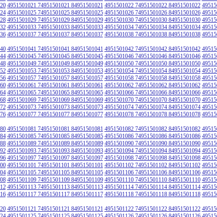
20
4951501021 74951501021 84951501021
4951501022 74951501022 84951501022
49515
24
4951501025 74951501025 84951501025
4951501026 74951501026 84951501026
49515
28
4951501029 74951501029 84951501029
4951501030 74951501030 84951501030
49515
32
4951501033 74951501033 84951501033
4951501034 74951501034 84951501034
49515
36
4951501037 74951501037 84951501037
4951501038 74951501038 84951501038
49515
40
4951501041 74951501041 84951501041
4951501042 74951501042 84951501042
49515
44
4951501045 74951501045 84951501045
4951501046 74951501046 84951501046
49515
48
4951501049 74951501049 84951501049
4951501050 74951501050 84951501050
49515
52
4951501053 74951501053 84951501053
4951501054 74951501054 84951501054
49515
56
4951501057 74951501057 84951501057
4951501058 74951501058 84951501058
49515
60
4951501061 74951501061 84951501061
4951501062 74951501062 84951501062
49515
64
4951501065 74951501065 84951501065
4951501066 74951501066 84951501066
49515
68
4951501069 74951501069 84951501069
4951501070 74951501070 84951501070
49515
72
4951501073 74951501073 84951501073
4951501074 74951501074 84951501074
49515
76
4951501077 74951501077 84951501077
4951501078 74951501078 84951501078
49515
80
4951501081 74951501081 84951501081
4951501082 74951501082 84951501082
49515
84
4951501085 74951501085 84951501085
4951501086 74951501086 84951501086
49515
88
4951501089 74951501089 84951501089
4951501090 74951501090 84951501090
49515
92
4951501093 74951501093 84951501093
4951501094 74951501094 84951501094
49515
96
4951501097 74951501097 84951501097
4951501098 74951501098 84951501098
49515
00
4951501101 74951501101 84951501101
4951501102 74951501102 84951501102
49515
04
4951501105 74951501105 84951501105
4951501106 74951501106 84951501106
49515
08
4951501109 74951501109 84951501109
4951501110 74951501110 84951501110
49515
12
4951501113 74951501113 84951501113
4951501114 74951501114 84951501114
49515
16
4951501117 74951501117 84951501117
4951501118 74951501118 84951501118
49515
20
4951501121 74951501121 84951501121
4951501122 74951501122 84951501122
49515
24
4951501125 74951501125 84951501125
4951501126 74951501126 84951501126
49515