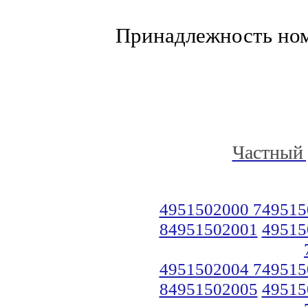
Принадлежность но
Частный 
4951502000 749515
84951502001
49515
4951502004 749515
84951502005
49515