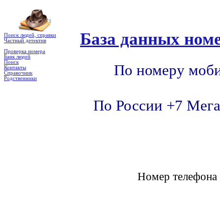
База данных номе
Поиск людей, справки
Частный детектив
Проверка номера
Банк людей
Поиск
По номеру моби
Контакты
Справочник
Родственники
По России +7 Мега
Номер телефон