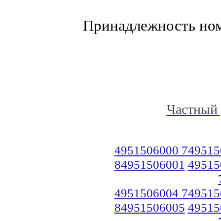
Принадлежность но
Частный 
4951506000 749515
84951506001
49515
4951506004 749515
84951506005
49515