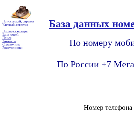
База данных номе
Поиск людей, справки
Частный детектив
Проверка номера
Банк людей
Поиск
По номеру моби
Контакты
Справочник
Родственники
По России +7 Мега
Номер телефон