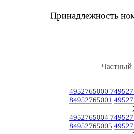
Принадлежность но
Частный 
4952765000 749527
84952765001
49527
4952765004 749527
84952765005
49527