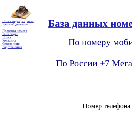
База данных номе
Поиск людей, справки
Частный детектив
Проверка номера
Банк людей
Поиск
По номеру моби
Контакты
Справочник
Родственники
По России +7 Мега
Номер телефон