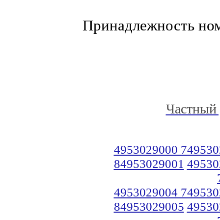
Принадлежность но
Частный 
4953029000 749530
84953029001
49530
4953029004 749530
84953029005
49530