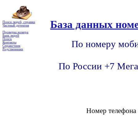
База данных номе
Поиск людей, справки
Частный детектив
Проверка номера
Банк людей
Поиск
По номеру моби
Контакты
Справочник
Родственники
По России +7 Мега
Номер телефон