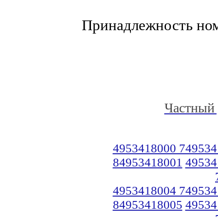
Принадлежность но
Частный 
4953418000 749534
84953418001
49534
4953418004 749534
84953418005
49534