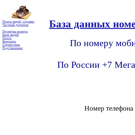
База данных номе
Поиск людей, справки
Частный детектив
Проверка номера
Банк людей
Поиск
По номеру моби
Контакты
Справочник
Родственники
По России +7 Мега
Номер телефон