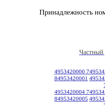
Принадлежность но
Частный 
4953420000 749534
84953420001
49534
4953420004 749534
84953420005
49534