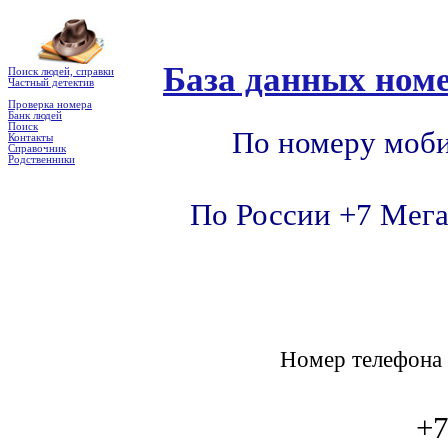
База данных номе
Поиск людей, справки
Частный детектив
Проверка номера
Банк людей
Поиск
По номеру моби
Контакты
Справочник
Родственники
По России +7 Мега
Номер телефон
+