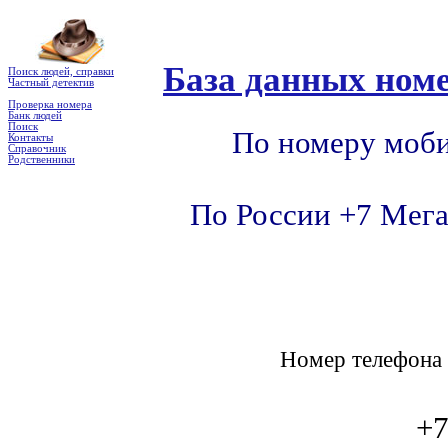
База данных номе
Поиск людей, справки
Частный детектив
Проверка номера
Банк людей
Поиск
По номеру моби
Контакты
Справочник
Родственники
По России +7 Мега
Номер телефон
+