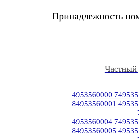
Принадлежность но
Частный 
4953560000 749535
84953560001
49535
4953560004 749535
84953560005
49535