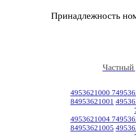
Принадлежность но
Частный 
4953621000 749536
84953621001
49536
4953621004 749536
84953621005
49536