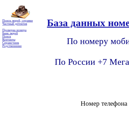
База данных номе
Поиск людей, справки
Частный детектив
Проверка номера
Банк людей
Поиск
По номеру моби
Контакты
Справочник
Родственники
По России +7 Мега
Номер телефон