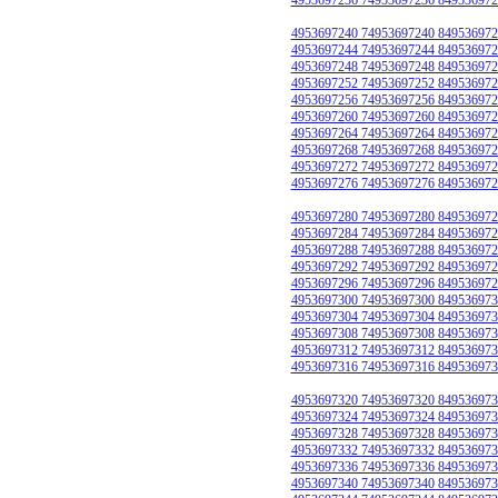
4953697240 74953697240 849536972
4953697244 74953697244 849536972
4953697248 74953697248 849536972
4953697252 74953697252 849536972
4953697256 74953697256 849536972
4953697260 74953697260 849536972
4953697264 74953697264 849536972
4953697268 74953697268 849536972
4953697272 74953697272 849536972
4953697276 74953697276 849536972
4953697280 74953697280 849536972
4953697284 74953697284 849536972
4953697288 74953697288 849536972
4953697292 74953697292 849536972
4953697296 74953697296 849536972
4953697300 74953697300 849536973
4953697304 74953697304 849536973
4953697308 74953697308 849536973
4953697312 74953697312 849536973
4953697316 74953697316 849536973
4953697320 74953697320 849536973
4953697324 74953697324 849536973
4953697328 74953697328 849536973
4953697332 74953697332 849536973
4953697336 74953697336 849536973
4953697340 74953697340 849536973