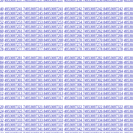
40
4953697241 74953697241 84953697241
4953697242 74953697242 84953697242
49536
44
4953697245 74953697245 84953697245
4953697246 74953697246 84953697246
49536
48
4953697249 74953697249 84953697249
4953697250 74953697250 84953697250
49536
52
4953697253 74953697253 84953697253
4953697254 74953697254 84953697254
49536
56
4953697257 74953697257 84953697257
4953697258 74953697258 84953697258
49536
60
4953697261 74953697261 84953697261
4953697262 74953697262 84953697262
49536
64
4953697265 74953697265 84953697265
4953697266 74953697266 84953697266
49536
68
4953697269 74953697269 84953697269
4953697270 74953697270 84953697270
49536
72
4953697273 74953697273 84953697273
4953697274 74953697274 84953697274
49536
76
4953697277 74953697277 84953697277
4953697278 74953697278 84953697278
49536
80
4953697281 74953697281 84953697281
4953697282 74953697282 84953697282
49536
84
4953697285 74953697285 84953697285
4953697286 74953697286 84953697286
49536
88
4953697289 74953697289 84953697289
4953697290 74953697290 84953697290
49536
92
4953697293 74953697293 84953697293
4953697294 74953697294 84953697294
49536
96
4953697297 74953697297 84953697297
4953697298 74953697298 84953697298
49536
00
4953697301 74953697301 84953697301
4953697302 74953697302 84953697302
49536
04
4953697305 74953697305 84953697305
4953697306 74953697306 84953697306
49536
08
4953697309 74953697309 84953697309
4953697310 74953697310 84953697310
49536
12
4953697313 74953697313 84953697313
4953697314 74953697314 84953697314
49536
16
4953697317 74953697317 84953697317
4953697318 74953697318 84953697318
49536
20
4953697321 74953697321 84953697321
4953697322 74953697322 84953697322
49536
24
4953697325 74953697325 84953697325
4953697326 74953697326 84953697326
49536
28
4953697329 74953697329 84953697329
4953697330 74953697330 84953697330
49536
32
4953697333 74953697333 84953697333
4953697334 74953697334 84953697334
49536
36
4953697337 74953697337 84953697337
4953697338 74953697338 84953697338
49536
40
4953697341 74953697341 84953697341
4953697342 74953697342 84953697342
49536