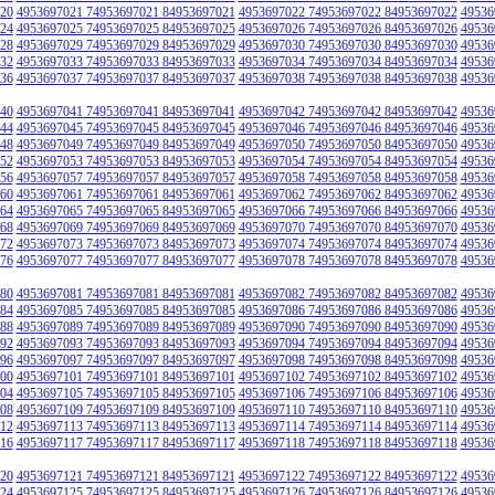
20
4953697021 74953697021 84953697021
4953697022 74953697022 84953697022
49536
24
4953697025 74953697025 84953697025
4953697026 74953697026 84953697026
49536
28
4953697029 74953697029 84953697029
4953697030 74953697030 84953697030
49536
32
4953697033 74953697033 84953697033
4953697034 74953697034 84953697034
49536
36
4953697037 74953697037 84953697037
4953697038 74953697038 84953697038
49536
40
4953697041 74953697041 84953697041
4953697042 74953697042 84953697042
49536
44
4953697045 74953697045 84953697045
4953697046 74953697046 84953697046
49536
48
4953697049 74953697049 84953697049
4953697050 74953697050 84953697050
49536
52
4953697053 74953697053 84953697053
4953697054 74953697054 84953697054
49536
56
4953697057 74953697057 84953697057
4953697058 74953697058 84953697058
49536
60
4953697061 74953697061 84953697061
4953697062 74953697062 84953697062
49536
64
4953697065 74953697065 84953697065
4953697066 74953697066 84953697066
49536
68
4953697069 74953697069 84953697069
4953697070 74953697070 84953697070
49536
72
4953697073 74953697073 84953697073
4953697074 74953697074 84953697074
49536
76
4953697077 74953697077 84953697077
4953697078 74953697078 84953697078
49536
80
4953697081 74953697081 84953697081
4953697082 74953697082 84953697082
49536
84
4953697085 74953697085 84953697085
4953697086 74953697086 84953697086
49536
88
4953697089 74953697089 84953697089
4953697090 74953697090 84953697090
49536
92
4953697093 74953697093 84953697093
4953697094 74953697094 84953697094
49536
96
4953697097 74953697097 84953697097
4953697098 74953697098 84953697098
49536
00
4953697101 74953697101 84953697101
4953697102 74953697102 84953697102
49536
04
4953697105 74953697105 84953697105
4953697106 74953697106 84953697106
49536
08
4953697109 74953697109 84953697109
4953697110 74953697110 84953697110
49536
12
4953697113 74953697113 84953697113
4953697114 74953697114 84953697114
49536
16
4953697117 74953697117 84953697117
4953697118 74953697118 84953697118
49536
20
4953697121 74953697121 84953697121
4953697122 74953697122 84953697122
49536
24
4953697125 74953697125 84953697125
4953697126 74953697126 84953697126
49536