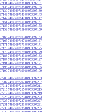
97131 74953697131 84953697131
97135 74953697135 84953697135
97139 74953697139 84953697139
97143 74953697143 84953697143
97147 74953697147 84953697147
97151 74953697151 84953697151
97155 74953697155 84953697155
97159 74953697159 84953697159
97163 74953697163 84953697163
97167 74953697167 84953697167
97171 74953697171 84953697171
97175 74953697175 84953697175
97179 74953697179 84953697179
97183 74953697183 84953697183
97187 74953697187 84953697187
97191 74953697191 84953697191
97195 74953697195 84953697195
97199 74953697199 84953697199
97203 74953697203 84953697203
97207 74953697207 84953697207
97211 74953697211 84953697211
97215 74953697215 84953697215
97219 74953697219 84953697219
97223 74953697223 84953697223
97227 74953697227 84953697227
97231 74953697231 84953697231
97235 74953697235 84953697235
97239 74953697239 84953697239