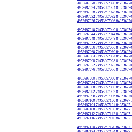
4953697020 74953697020 849536970
4953697024 74953697024 849536970
4953697028 74953697028 849536970
4953697032 74953697032 849536970
4953697036 74953697036 849536970
4953697040 74953697040 849536970
4953697044 74953697044 849536970
4953697048 74953697048 849536970
4953697052 74953697052 849536970
4953697056 74953697056 849536970
4953697060 74953697060 849536970
4953697064 74953697064 849536970
4953697068 74953697068 849536970
4953697072 74953697072 849536970
4953697076 74953697076 849536970
4953697080 74953697080 849536970
4953697084 74953697084 849536970
4953697088 74953697088 849536970
4953697092 74953697092 849536970
4953697096 74953697096 849536970
4953697100 74953697100 849536971
4953697104 74953697104 849536971
4953697108 74953697108 849536971
4953697112 74953697112 849536971
4953697116 74953697116 849536971
4953697120 74953697120 849536971
4953697124 74953697124 849536971