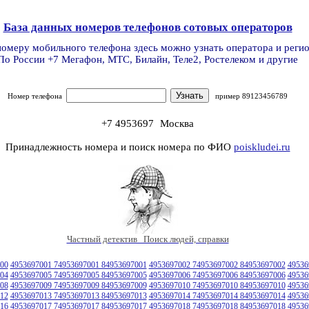
База данных номеров телефонов сотовых операторов
номеру мобильного телефона здесь можно узнать оператора и реги
По России +7 Мегафон, МТС, Билайн, Теле2, Ростелеком и другие
Номер телефона
пример 89123456789
+7 4953697
Москва
Принадлежность номера и поиск номера по ФИО
poiskludei.ru
Частный детектив Поиск людей, справки
00
4953697001 74953697001 84953697001
4953697002 74953697002 84953697002
49536
04
4953697005 74953697005 84953697005
4953697006 74953697006 84953697006
49536
08
4953697009 74953697009 84953697009
4953697010 74953697010 84953697010
49536
12
4953697013 74953697013 84953697013
4953697014 74953697014 84953697014
49536
16
4953697017 74953697017 84953697017
4953697018 74953697018 84953697018
49536