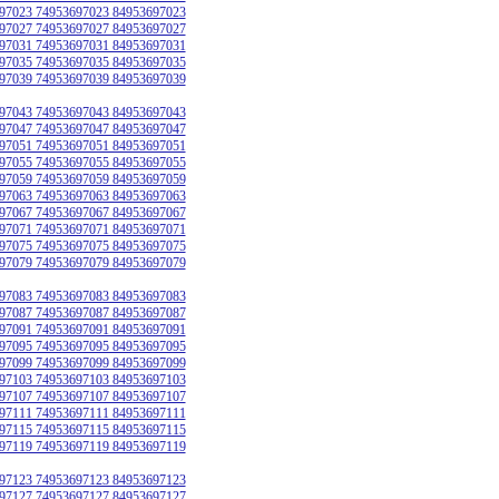
97023 74953697023 84953697023
97027 74953697027 84953697027
97031 74953697031 84953697031
97035 74953697035 84953697035
97039 74953697039 84953697039
97043 74953697043 84953697043
97047 74953697047 84953697047
97051 74953697051 84953697051
97055 74953697055 84953697055
97059 74953697059 84953697059
97063 74953697063 84953697063
97067 74953697067 84953697067
97071 74953697071 84953697071
97075 74953697075 84953697075
97079 74953697079 84953697079
97083 74953697083 84953697083
97087 74953697087 84953697087
97091 74953697091 84953697091
97095 74953697095 84953697095
97099 74953697099 84953697099
97103 74953697103 84953697103
97107 74953697107 84953697107
97111 74953697111 84953697111
97115 74953697115 84953697115
97119 74953697119 84953697119
97123 74953697123 84953697123
97127 74953697127 84953697127