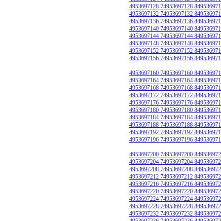
4953697128 74953697128 849536971
4953697132 74953697132 849536971
4953697136 74953697136 849536971
4953697140 74953697140 849536971
4953697144 74953697144 849536971
4953697148 74953697148 849536971
4953697152 74953697152 849536971
4953697156 74953697156 849536971
4953697160 74953697160 849536971
4953697164 74953697164 849536971
4953697168 74953697168 849536971
4953697172 74953697172 849536971
4953697176 74953697176 849536971
4953697180 74953697180 849536971
4953697184 74953697184 849536971
4953697188 74953697188 849536971
4953697192 74953697192 849536971
4953697196 74953697196 849536971
4953697200 74953697200 849536972
4953697204 74953697204 849536972
4953697208 74953697208 849536972
4953697212 74953697212 849536972
4953697216 74953697216 849536972
4953697220 74953697220 849536972
4953697224 74953697224 849536972
4953697228 74953697228 849536972
4953697232 74953697232 849536972
4953697236 74953697236 849536972