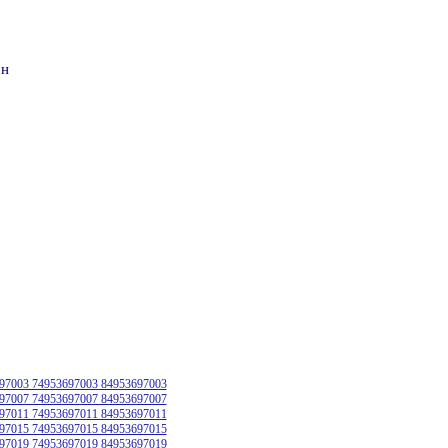
он
97003 74953697003 84953697003
97007 74953697007 84953697007
97011 74953697011 84953697011
97015 74953697015 84953697015
97019 74953697019 84953697019