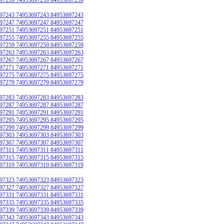
97243 74953697243 84953697243
97247 74953697247 84953697247
97251 74953697251 84953697251
97255 74953697255 84953697255
97259 74953697259 84953697259
97263 74953697263 84953697263
97267 74953697267 84953697267
97271 74953697271 84953697271
97275 74953697275 84953697275
97279 74953697279 84953697279
97283 74953697283 84953697283
97287 74953697287 84953697287
97291 74953697291 84953697291
97295 74953697295 84953697295
97299 74953697299 84953697299
97303 74953697303 84953697303
97307 74953697307 84953697307
97311 74953697311 84953697311
97315 74953697315 84953697315
97319 74953697319 84953697319
97323 74953697323 84953697323
97327 74953697327 84953697327
97331 74953697331 84953697331
97335 74953697335 84953697335
97339 74953697339 84953697339
97343 74953697343 84953697343