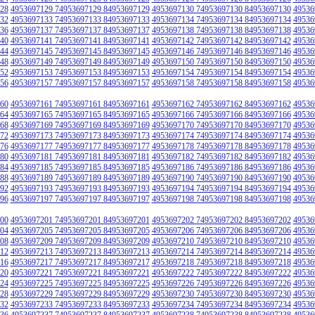
28
4953697129 74953697129 84953697129
4953697130 74953697130 84953697130
49536
32
4953697133 74953697133 84953697133
4953697134 74953697134 84953697134
49536
36
4953697137 74953697137 84953697137
4953697138 74953697138 84953697138
49536
40
4953697141 74953697141 84953697141
4953697142 74953697142 84953697142
49536
44
4953697145 74953697145 84953697145
4953697146 74953697146 84953697146
49536
48
4953697149 74953697149 84953697149
4953697150 74953697150 84953697150
49536
52
4953697153 74953697153 84953697153
4953697154 74953697154 84953697154
49536
56
4953697157 74953697157 84953697157
4953697158 74953697158 84953697158
49536
60
4953697161 74953697161 84953697161
4953697162 74953697162 84953697162
49536
64
4953697165 74953697165 84953697165
4953697166 74953697166 84953697166
49536
68
4953697169 74953697169 84953697169
4953697170 74953697170 84953697170
49536
72
4953697173 74953697173 84953697173
4953697174 74953697174 84953697174
49536
76
4953697177 74953697177 84953697177
4953697178 74953697178 84953697178
49536
80
4953697181 74953697181 84953697181
4953697182 74953697182 84953697182
49536
84
4953697185 74953697185 84953697185
4953697186 74953697186 84953697186
49536
88
4953697189 74953697189 84953697189
4953697190 74953697190 84953697190
49536
92
4953697193 74953697193 84953697193
4953697194 74953697194 84953697194
49536
96
4953697197 74953697197 84953697197
4953697198 74953697198 84953697198
49536
00
4953697201 74953697201 84953697201
4953697202 74953697202 84953697202
49536
04
4953697205 74953697205 84953697205
4953697206 74953697206 84953697206
49536
08
4953697209 74953697209 84953697209
4953697210 74953697210 84953697210
49536
12
4953697213 74953697213 84953697213
4953697214 74953697214 84953697214
49536
16
4953697217 74953697217 84953697217
4953697218 74953697218 84953697218
49536
20
4953697221 74953697221 84953697221
4953697222 74953697222 84953697222
49536
24
4953697225 74953697225 84953697225
4953697226 74953697226 84953697226
49536
28
4953697229 74953697229 84953697229
4953697230 74953697230 84953697230
49536
32
4953697233 74953697233 84953697233
4953697234 74953697234 84953697234
49536
36
4953697237 74953697237 84953697237
4953697238 74953697238 84953697238
49536