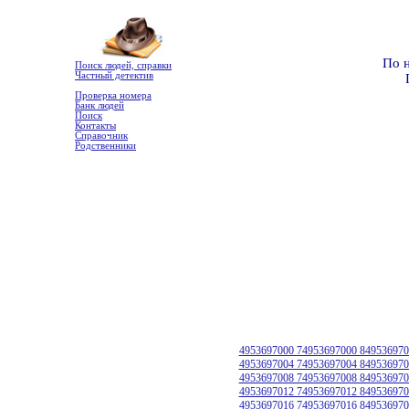
По 
Поиск людей, справки
Частный детектив
Проверка номера
Банк людей
Поиск
Контакты
Справочник
Родственники
4953697000 74953697000 849536970
4953697004 74953697004 849536970
4953697008 74953697008 849536970
4953697012 74953697012 849536970
4953697016 74953697016 849536970