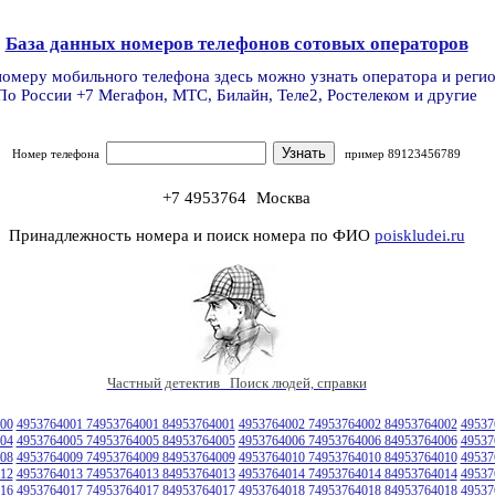
База данных номеров телефонов сотовых операторов
номеру мобильного телефона здесь можно узнать оператора и реги
По России +7 Мегафон, МТС, Билайн, Теле2, Ростелеком и другие
Номер телефона
пример 89123456789
+7 4953764
Москва
Принадлежность номера и поиск номера по ФИО
poiskludei.ru
Частный детектив Поиск людей, справки
00
4953764001 74953764001 84953764001
4953764002 74953764002 84953764002
49537
04
4953764005 74953764005 84953764005
4953764006 74953764006 84953764006
49537
08
4953764009 74953764009 84953764009
4953764010 74953764010 84953764010
49537
12
4953764013 74953764013 84953764013
4953764014 74953764014 84953764014
49537
16
4953764017 74953764017 84953764017
4953764018 74953764018 84953764018
49537