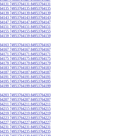
64131 74953764131 84953764131
64135 74953764135 84953764135
64139 74953764139 84953764139
64143 74953764143 84953764143
64147 74953764147 84953764147
64151 74953764151 84953764151
64155 74953764155 84953764155
64159 74953764159 84953764159
64163 74953764163 84953764163
64167 74953764167 84953764167
64171 74953764171 84953764171
64175 74953764175 84953764175
64179 74953764179 84953764179
64183 74953764183 84953764183
64187 74953764187 84953764187
64191 74953764191 84953764191
64195 74953764195 84953764195
64199 74953764199 84953764199
64203 74953764203 84953764203
64207 74953764207 84953764207
64211 74953764211 84953764211
64215 74953764215 84953764215
64219 74953764219 84953764219
64223 74953764223 84953764223
64227 74953764227 84953764227
64231 74953764231 84953764231
64235 74953764235 84953764235
64239 74953764239 84953764239