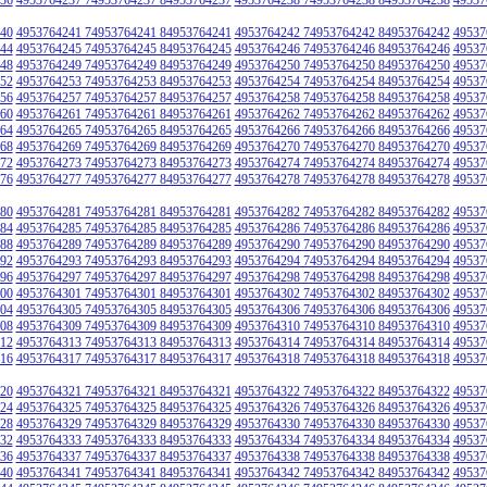
40
4953764241 74953764241 84953764241
4953764242 74953764242 84953764242
49537
44
4953764245 74953764245 84953764245
4953764246 74953764246 84953764246
49537
48
4953764249 74953764249 84953764249
4953764250 74953764250 84953764250
49537
52
4953764253 74953764253 84953764253
4953764254 74953764254 84953764254
49537
56
4953764257 74953764257 84953764257
4953764258 74953764258 84953764258
49537
60
4953764261 74953764261 84953764261
4953764262 74953764262 84953764262
49537
64
4953764265 74953764265 84953764265
4953764266 74953764266 84953764266
49537
68
4953764269 74953764269 84953764269
4953764270 74953764270 84953764270
49537
72
4953764273 74953764273 84953764273
4953764274 74953764274 84953764274
49537
76
4953764277 74953764277 84953764277
4953764278 74953764278 84953764278
49537
80
4953764281 74953764281 84953764281
4953764282 74953764282 84953764282
49537
84
4953764285 74953764285 84953764285
4953764286 74953764286 84953764286
49537
88
4953764289 74953764289 84953764289
4953764290 74953764290 84953764290
49537
92
4953764293 74953764293 84953764293
4953764294 74953764294 84953764294
49537
96
4953764297 74953764297 84953764297
4953764298 74953764298 84953764298
49537
00
4953764301 74953764301 84953764301
4953764302 74953764302 84953764302
49537
04
4953764305 74953764305 84953764305
4953764306 74953764306 84953764306
49537
08
4953764309 74953764309 84953764309
4953764310 74953764310 84953764310
49537
12
4953764313 74953764313 84953764313
4953764314 74953764314 84953764314
49537
16
4953764317 74953764317 84953764317
4953764318 74953764318 84953764318
49537
20
4953764321 74953764321 84953764321
4953764322 74953764322 84953764322
49537
24
4953764325 74953764325 84953764325
4953764326 74953764326 84953764326
49537
28
4953764329 74953764329 84953764329
4953764330 74953764330 84953764330
49537
32
4953764333 74953764333 84953764333
4953764334 74953764334 84953764334
49537
36
4953764337 74953764337 84953764337
4953764338 74953764338 84953764338
49537
40
4953764341 74953764341 84953764341
4953764342 74953764342 84953764342
49537