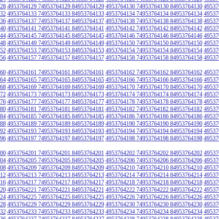
28
4953764129 74953764129 84953764129
4953764130 74953764130 84953764130
49537
32
4953764133 74953764133 84953764133
4953764134 74953764134 84953764134
49537
36
4953764137 74953764137 84953764137
4953764138 74953764138 84953764138
49537
40
4953764141 74953764141 84953764141
4953764142 74953764142 84953764142
49537
44
4953764145 74953764145 84953764145
4953764146 74953764146 84953764146
49537
48
4953764149 74953764149 84953764149
4953764150 74953764150 84953764150
49537
52
4953764153 74953764153 84953764153
4953764154 74953764154 84953764154
49537
56
4953764157 74953764157 84953764157
4953764158 74953764158 84953764158
49537
60
4953764161 74953764161 84953764161
4953764162 74953764162 84953764162
49537
64
4953764165 74953764165 84953764165
4953764166 74953764166 84953764166
49537
68
4953764169 74953764169 84953764169
4953764170 74953764170 84953764170
49537
72
4953764173 74953764173 84953764173
4953764174 74953764174 84953764174
49537
76
4953764177 74953764177 84953764177
4953764178 74953764178 84953764178
49537
80
4953764181 74953764181 84953764181
4953764182 74953764182 84953764182
49537
84
4953764185 74953764185 84953764185
4953764186 74953764186 84953764186
49537
88
4953764189 74953764189 84953764189
4953764190 74953764190 84953764190
49537
92
4953764193 74953764193 84953764193
4953764194 74953764194 84953764194
49537
96
4953764197 74953764197 84953764197
4953764198 74953764198 84953764198
49537
00
4953764201 74953764201 84953764201
4953764202 74953764202 84953764202
49537
04
4953764205 74953764205 84953764205
4953764206 74953764206 84953764206
49537
08
4953764209 74953764209 84953764209
4953764210 74953764210 84953764210
49537
12
4953764213 74953764213 84953764213
4953764214 74953764214 84953764214
49537
16
4953764217 74953764217 84953764217
4953764218 74953764218 84953764218
49537
20
4953764221 74953764221 84953764221
4953764222 74953764222 84953764222
49537
24
4953764225 74953764225 84953764225
4953764226 74953764226 84953764226
49537
28
4953764229 74953764229 84953764229
4953764230 74953764230 84953764230
49537
32
4953764233 74953764233 84953764233
4953764234 74953764234 84953764234
49537
36
4953764237 74953764237 84953764237
4953764238 74953764238 84953764238
49537