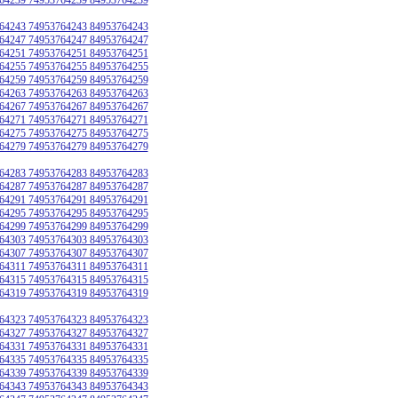
64243 74953764243 84953764243
64247 74953764247 84953764247
64251 74953764251 84953764251
64255 74953764255 84953764255
64259 74953764259 84953764259
64263 74953764263 84953764263
64267 74953764267 84953764267
64271 74953764271 84953764271
64275 74953764275 84953764275
64279 74953764279 84953764279
64283 74953764283 84953764283
64287 74953764287 84953764287
64291 74953764291 84953764291
64295 74953764295 84953764295
64299 74953764299 84953764299
64303 74953764303 84953764303
64307 74953764307 84953764307
64311 74953764311 84953764311
64315 74953764315 84953764315
64319 74953764319 84953764319
64323 74953764323 84953764323
64327 74953764327 84953764327
64331 74953764331 84953764331
64335 74953764335 84953764335
64339 74953764339 84953764339
64343 74953764343 84953764343