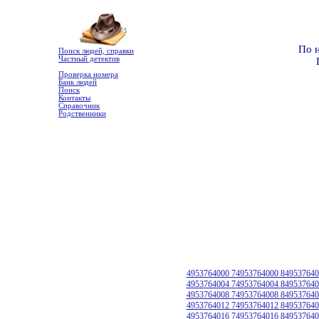
По 
Поиск людей, справки
Частный детектив
Проверка номера
Банк людей
Поиск
Контакты
Справочник
Родственники
4953764000 74953764000 849537640
4953764004 74953764004 849537640
4953764008 74953764008 849537640
4953764012 74953764012 849537640
4953764016 74953764016 849537640