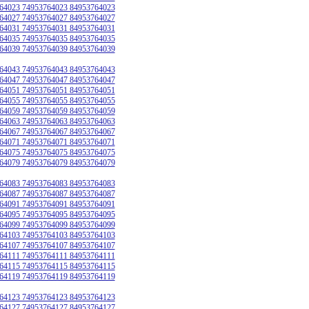
64023 74953764023 84953764023
64027 74953764027 84953764027
64031 74953764031 84953764031
64035 74953764035 84953764035
64039 74953764039 84953764039
64043 74953764043 84953764043
64047 74953764047 84953764047
64051 74953764051 84953764051
64055 74953764055 84953764055
64059 74953764059 84953764059
64063 74953764063 84953764063
64067 74953764067 84953764067
64071 74953764071 84953764071
64075 74953764075 84953764075
64079 74953764079 84953764079
64083 74953764083 84953764083
64087 74953764087 84953764087
64091 74953764091 84953764091
64095 74953764095 84953764095
64099 74953764099 84953764099
64103 74953764103 84953764103
64107 74953764107 84953764107
64111 74953764111 84953764111
64115 74953764115 84953764115
64119 74953764119 84953764119
64123 74953764123 84953764123
64127 74953764127 84953764127