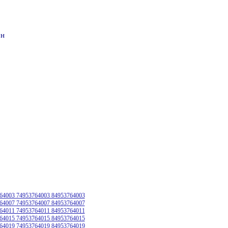
он
64003 74953764003 84953764003
64007 74953764007 84953764007
64011 74953764011 84953764011
64015 74953764015 84953764015
64019 74953764019 84953764019