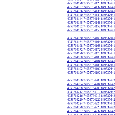
4953764128 74953764128 849537641
4953764132 74953764132 849537641
4953764136 74953764136 849537641
4953764140 74953764140 849537641
4953764144 74953764144 849537641
4953764148 74953764148 849537641
4953764152 74953764152 849537641
4953764156 74953764156 849537641
4953764160 74953764160 849537641
4953764164 74953764164 849537641
4953764168 74953764168 849537641
4953764172 74953764172 849537641
4953764176 74953764176 849537641
4953764180 74953764180 849537641
4953764184 74953764184 849537641
4953764188 74953764188 849537641
4953764192 74953764192 849537641
4953764196 74953764196 849537641
4953764200 74953764200 849537642
4953764204 74953764204 849537642
4953764208 74953764208 849537642
4953764212 74953764212 849537642
4953764216 74953764216 849537642
4953764220 74953764220 849537642
4953764224 74953764224 849537642
4953764228 74953764228 849537642
4953764232 74953764232 849537642
4953764236 74953764236 849537642