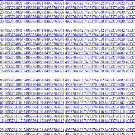
20
4953764021 74953764021 84953764021
4953764022 74953764022 84953764022
49537
24
4953764025 74953764025 84953764025
4953764026 74953764026 84953764026
49537
28
4953764029 74953764029 84953764029
4953764030 74953764030 84953764030
49537
32
4953764033 74953764033 84953764033
4953764034 74953764034 84953764034
49537
36
4953764037 74953764037 84953764037
4953764038 74953764038 84953764038
49537
40
4953764041 74953764041 84953764041
4953764042 74953764042 84953764042
49537
44
4953764045 74953764045 84953764045
4953764046 74953764046 84953764046
49537
48
4953764049 74953764049 84953764049
4953764050 74953764050 84953764050
49537
52
4953764053 74953764053 84953764053
4953764054 74953764054 84953764054
49537
56
4953764057 74953764057 84953764057
4953764058 74953764058 84953764058
49537
60
4953764061 74953764061 84953764061
4953764062 74953764062 84953764062
49537
64
4953764065 74953764065 84953764065
4953764066 74953764066 84953764066
49537
68
4953764069 74953764069 84953764069
4953764070 74953764070 84953764070
49537
72
4953764073 74953764073 84953764073
4953764074 74953764074 84953764074
49537
76
4953764077 74953764077 84953764077
4953764078 74953764078 84953764078
49537
80
4953764081 74953764081 84953764081
4953764082 74953764082 84953764082
49537
84
4953764085 74953764085 84953764085
4953764086 74953764086 84953764086
49537
88
4953764089 74953764089 84953764089
4953764090 74953764090 84953764090
49537
92
4953764093 74953764093 84953764093
4953764094 74953764094 84953764094
49537
96
4953764097 74953764097 84953764097
4953764098 74953764098 84953764098
49537
00
4953764101 74953764101 84953764101
4953764102 74953764102 84953764102
49537
04
4953764105 74953764105 84953764105
4953764106 74953764106 84953764106
49537
08
4953764109 74953764109 84953764109
4953764110 74953764110 84953764110
49537
12
4953764113 74953764113 84953764113
4953764114 74953764114 84953764114
49537
16
4953764117 74953764117 84953764117
4953764118 74953764118 84953764118
49537
20
4953764121 74953764121 84953764121
4953764122 74953764122 84953764122
49537
24
4953764125 74953764125 84953764125
4953764126 74953764126 84953764126
49537