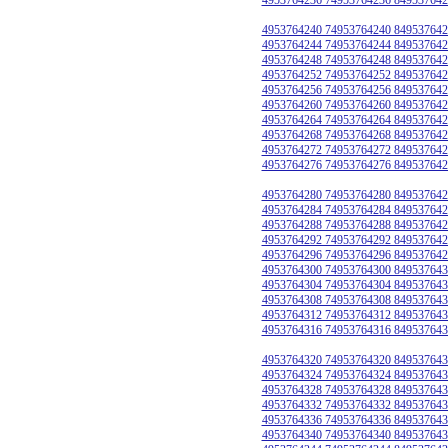
4953764240 74953764240 849537642
4953764244 74953764244 849537642
4953764248 74953764248 849537642
4953764252 74953764252 849537642
4953764256 74953764256 849537642
4953764260 74953764260 849537642
4953764264 74953764264 849537642
4953764268 74953764268 849537642
4953764272 74953764272 849537642
4953764276 74953764276 849537642
4953764280 74953764280 849537642
4953764284 74953764284 849537642
4953764288 74953764288 849537642
4953764292 74953764292 849537642
4953764296 74953764296 849537642
4953764300 74953764300 849537643
4953764304 74953764304 849537643
4953764308 74953764308 849537643
4953764312 74953764312 849537643
4953764316 74953764316 849537643
4953764320 74953764320 849537643
4953764324 74953764324 849537643
4953764328 74953764328 849537643
4953764332 74953764332 849537643
4953764336 74953764336 849537643
4953764340 74953764340 849537643