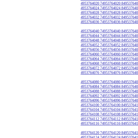
4953764020 74953764020 849537640
4953764024 74953764024 849537640
4953764028 74953764028 849537640
4953764032 74953764032 849537640
4953764036 74953764036 849537640
4953764040 74953764040 849537640
4953764044 74953764044 849537640
4953764048 74953764048 849537640
4953764052 74953764052 849537640
4953764056 74953764056 849537640
4953764060 74953764060 849537640
4953764064 74953764064 849537640
4953764068 74953764068 849537640
4953764072 74953764072 849537640
4953764076 74953764076 849537640
4953764080 74953764080 849537640
4953764084 74953764084 849537640
4953764088 74953764088 849537640
4953764092 74953764092 849537640
4953764096 74953764096 849537640
4953764100 74953764100 849537641
4953764104 74953764104 849537641
4953764108 74953764108 849537641
4953764112 74953764112 849537641
4953764116 74953764116 849537641
4953764120 74953764120 849537641
4953764124 74953764124 849537641