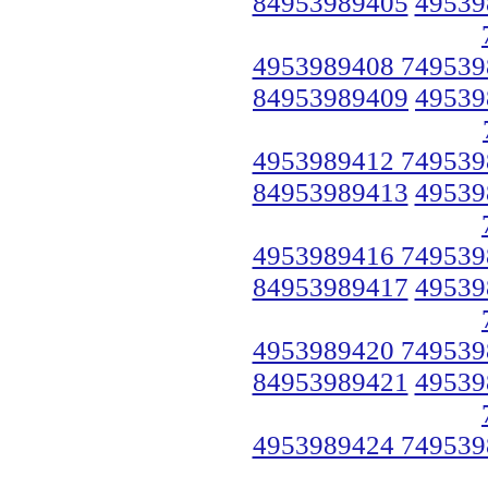
84953989405
49539
4953989408 749539
84953989409
49539
4953989412 749539
84953989413
49539
4953989416 749539
84953989417
49539
4953989420 749539
84953989421
49539
4953989424 749539