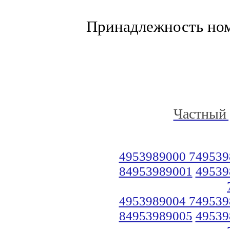
Принадлежность но
Частный 
4953989000 749539
84953989001
49539
4953989004 749539
84953989005
49539