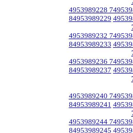
4953989228 749539
84953989229
49539
4953989232 749539
84953989233
49539
4953989236 749539
84953989237
49539
4953989240 749539
84953989241
49539
4953989244 749539
84953989245
49539