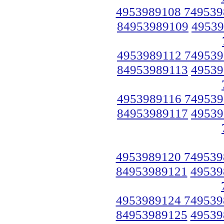
4953989108 749539
84953989109
49539
4953989112 749539
84953989113
49539
4953989116 749539
84953989117
49539
4953989120 749539
84953989121
49539
4953989124 749539
84953989125
49539