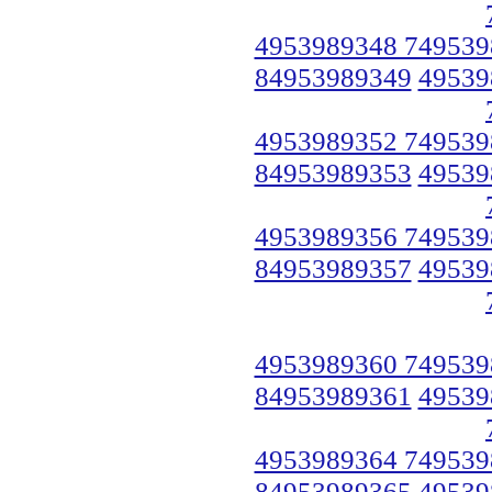
4953989348 749539
84953989349
49539
4953989352 749539
84953989353
49539
4953989356 749539
84953989357
49539
4953989360 749539
84953989361
49539
4953989364 749539
84953989365
49539