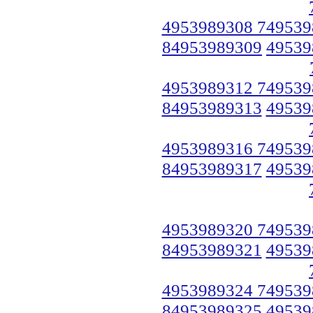
4953989308 749539
84953989309
49539
4953989312 749539
84953989313
49539
4953989316 749539
84953989317
49539
4953989320 749539
84953989321
49539
4953989324 749539
84953989325
49539