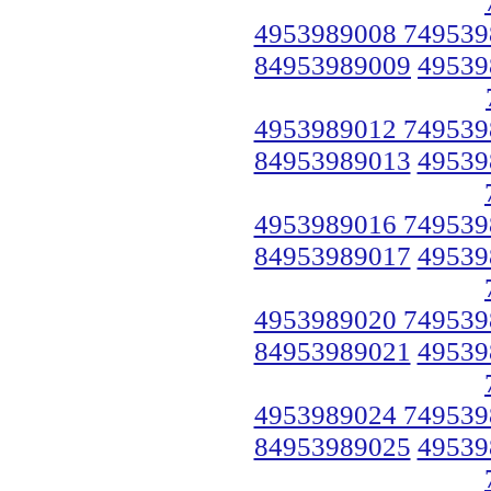
4953989008 749539
84953989009
49539
4953989012 749539
84953989013
49539
4953989016 749539
84953989017
49539
4953989020 749539
84953989021
49539
4953989024 749539
84953989025
49539