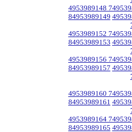
4953989148 749539
84953989149
49539
4953989152 749539
84953989153
49539
4953989156 749539
84953989157
49539
4953989160 749539
84953989161
49539
4953989164 749539
84953989165
49539