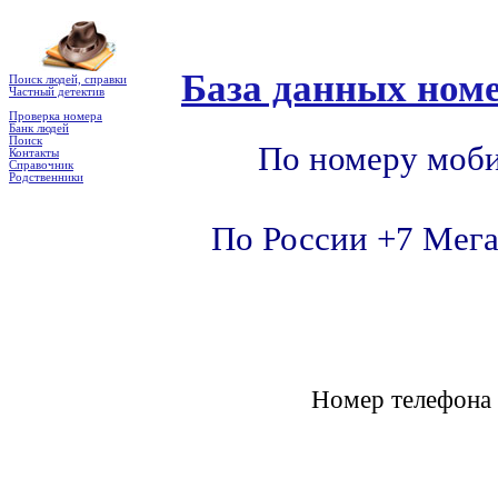
База данных номе
Поиск людей, справки
Частный детектив
Проверка номера
Банк людей
Поиск
По номеру моби
Контакты
Справочник
Родственники
По России +7 Мега
Номер телефон