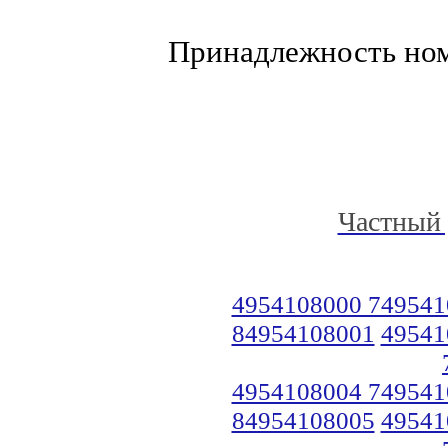
Принадлежность но
Частный 
4954108000 749541
84954108001
49541
4954108004 749541
84954108005
49541