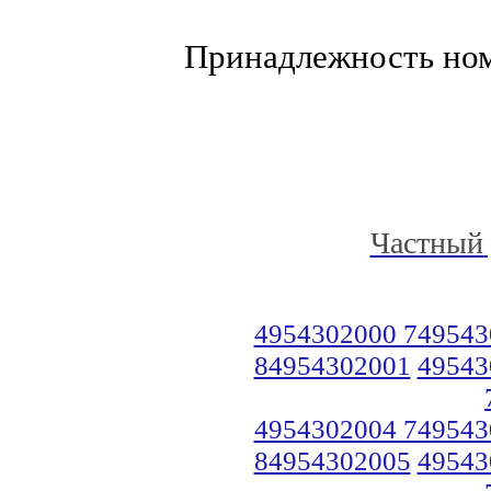
Принадлежность но
Частный 
4954302000 749543
84954302001
49543
4954302004 749543
84954302005
49543