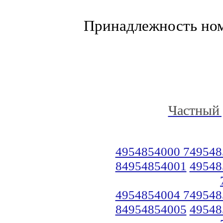
Принадлежность но
Частный 
4954854000 749548
84954854001
49548
4954854004 749548
84954854005
49548