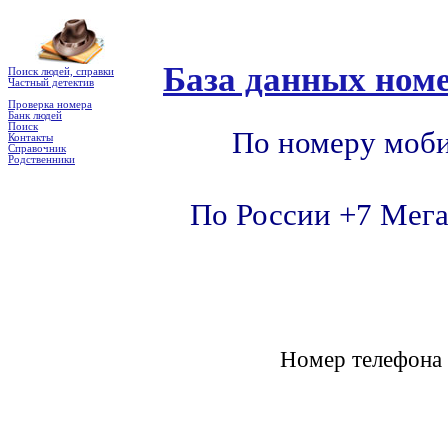
База данных номе
Поиск людей, справки
Частный детектив
Проверка номера
Банк людей
Поиск
По номеру моби
Контакты
Справочник
Родственники
По России +7 Мега
Номер телефон