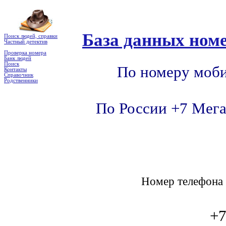
База данных номе
Поиск людей, справки
Частный детектив
Проверка номера
Банк людей
Поиск
По номеру моби
Контакты
Справочник
Родственники
По России +7 Мега
Номер телефон
+