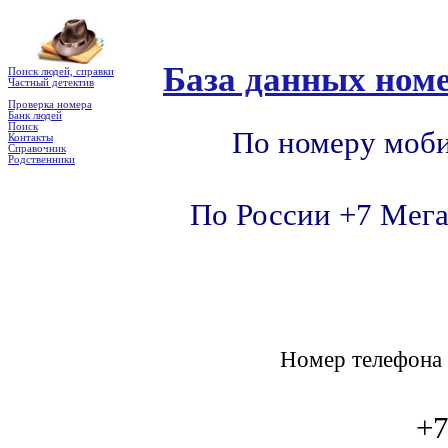
База данных номе
Поиск людей, справки
Частный детектив
Проверка номера
Банк людей
Поиск
По номеру моби
Контакты
Справочник
Родственники
По России +7 Мега
Номер телефон
+