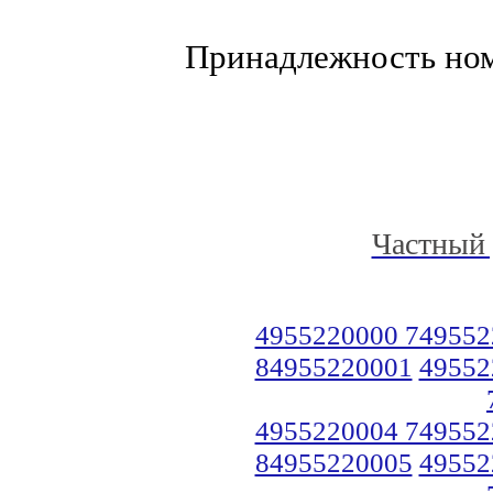
Принадлежность но
Частный 
4955220000 749552
84955220001
49552
4955220004 749552
84955220005
49552