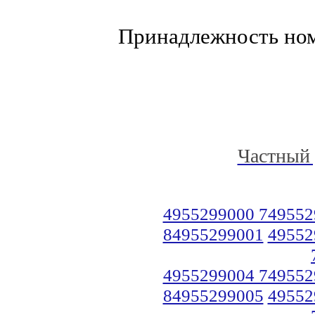
Принадлежность но
Частный 
4955299000 749552
84955299001
49552
4955299004 749552
84955299005
49552