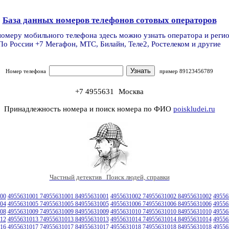
База данных номеров телефонов сотовых операторов
номеру мобильного телефона здесь можно узнать оператора и реги
По России +7 Мегафон, МТС, Билайн, Теле2, Ростелеком и другие
Номер телефона
пример 89123456789
+7 4955631
Москва
Принадлежность номера и поиск номера по ФИО
poiskludei.ru
Частный детектив Поиск людей, справки
00
4955631001 74955631001 84955631001
4955631002 74955631002 84955631002
49556
04
4955631005 74955631005 84955631005
4955631006 74955631006 84955631006
49556
08
4955631009 74955631009 84955631009
4955631010 74955631010 84955631010
49556
12
4955631013 74955631013 84955631013
4955631014 74955631014 84955631014
49556
16
4955631017 74955631017 84955631017
4955631018 74955631018 84955631018
49556