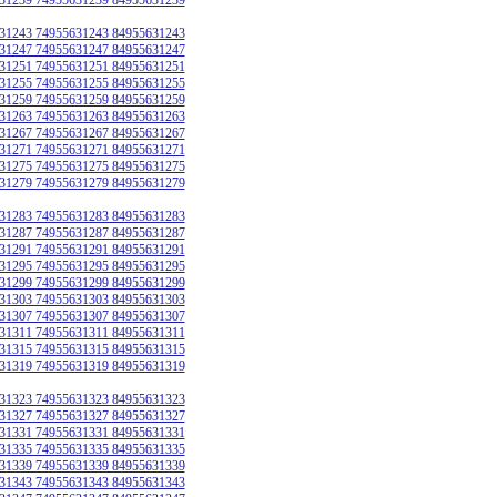
31243 74955631243 84955631243
31247 74955631247 84955631247
31251 74955631251 84955631251
31255 74955631255 84955631255
31259 74955631259 84955631259
31263 74955631263 84955631263
31267 74955631267 84955631267
31271 74955631271 84955631271
31275 74955631275 84955631275
31279 74955631279 84955631279
31283 74955631283 84955631283
31287 74955631287 84955631287
31291 74955631291 84955631291
31295 74955631295 84955631295
31299 74955631299 84955631299
31303 74955631303 84955631303
31307 74955631307 84955631307
31311 74955631311 84955631311
31315 74955631315 84955631315
31319 74955631319 84955631319
31323 74955631323 84955631323
31327 74955631327 84955631327
31331 74955631331 84955631331
31335 74955631335 84955631335
31339 74955631339 84955631339
31343 74955631343 84955631343