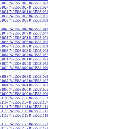
31023 74955631023 84955631023
31027 74955631027 84955631027
31031 74955631031 84955631031
31035 74955631035 84955631035
31039 74955631039 84955631039
31043 74955631043 84955631043
31047 74955631047 84955631047
31051 74955631051 84955631051
31055 74955631055 84955631055
31059 74955631059 84955631059
31063 74955631063 84955631063
31067 74955631067 84955631067
31071 74955631071 84955631071
31075 74955631075 84955631075
31079 74955631079 84955631079
31083 74955631083 84955631083
31087 74955631087 84955631087
31091 74955631091 84955631091
31095 74955631095 84955631095
31099 74955631099 84955631099
31103 74955631103 84955631103
31107 74955631107 84955631107
31111 74955631111 84955631111
31115 74955631115 84955631115
31119 74955631119 84955631119
31123 74955631123 84955631123
31127 74955631127 84955631127