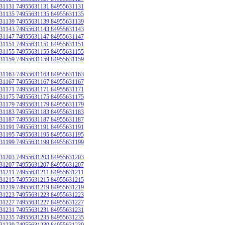
31131 74955631131 84955631131
31135 74955631135 84955631135
31139 74955631139 84955631139
31143 74955631143 84955631143
31147 74955631147 84955631147
31151 74955631151 84955631151
31155 74955631155 84955631155
31159 74955631159 84955631159
31163 74955631163 84955631163
31167 74955631167 84955631167
31171 74955631171 84955631171
31175 74955631175 84955631175
31179 74955631179 84955631179
31183 74955631183 84955631183
31187 74955631187 84955631187
31191 74955631191 84955631191
31195 74955631195 84955631195
31199 74955631199 84955631199
31203 74955631203 84955631203
31207 74955631207 84955631207
31211 74955631211 84955631211
31215 74955631215 84955631215
31219 74955631219 84955631219
31223 74955631223 84955631223
31227 74955631227 84955631227
31231 74955631231 84955631231
31235 74955631235 84955631235
31239 74955631239 84955631239