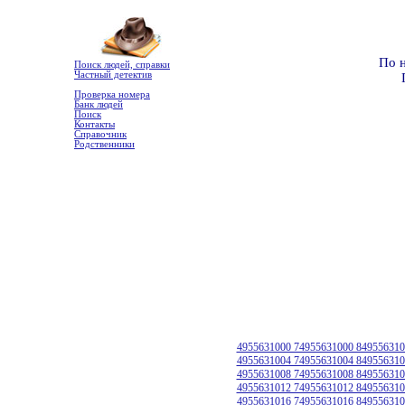
По 
Поиск людей, справки
Частный детектив
Проверка номера
Банк людей
Поиск
Контакты
Справочник
Родственники
4955631000 74955631000 849556310
4955631004 74955631004 849556310
4955631008 74955631008 849556310
4955631012 74955631012 849556310
4955631016 74955631016 849556310