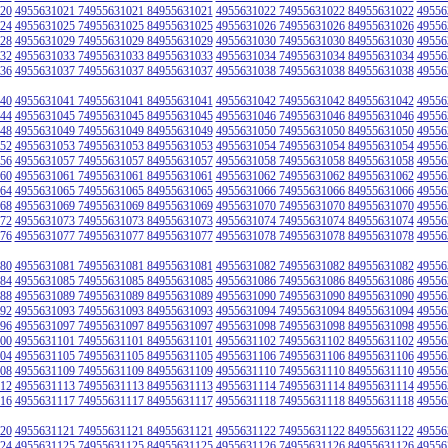
20
4955631021 74955631021 84955631021
4955631022 74955631022 84955631022
49556
24
4955631025 74955631025 84955631025
4955631026 74955631026 84955631026
49556
28
4955631029 74955631029 84955631029
4955631030 74955631030 84955631030
49556
32
4955631033 74955631033 84955631033
4955631034 74955631034 84955631034
49556
36
4955631037 74955631037 84955631037
4955631038 74955631038 84955631038
49556
40
4955631041 74955631041 84955631041
4955631042 74955631042 84955631042
49556
44
4955631045 74955631045 84955631045
4955631046 74955631046 84955631046
49556
48
4955631049 74955631049 84955631049
4955631050 74955631050 84955631050
49556
52
4955631053 74955631053 84955631053
4955631054 74955631054 84955631054
49556
56
4955631057 74955631057 84955631057
4955631058 74955631058 84955631058
49556
60
4955631061 74955631061 84955631061
4955631062 74955631062 84955631062
49556
64
4955631065 74955631065 84955631065
4955631066 74955631066 84955631066
49556
68
4955631069 74955631069 84955631069
4955631070 74955631070 84955631070
49556
72
4955631073 74955631073 84955631073
4955631074 74955631074 84955631074
49556
76
4955631077 74955631077 84955631077
4955631078 74955631078 84955631078
49556
80
4955631081 74955631081 84955631081
4955631082 74955631082 84955631082
49556
84
4955631085 74955631085 84955631085
4955631086 74955631086 84955631086
49556
88
4955631089 74955631089 84955631089
4955631090 74955631090 84955631090
49556
92
4955631093 74955631093 84955631093
4955631094 74955631094 84955631094
49556
96
4955631097 74955631097 84955631097
4955631098 74955631098 84955631098
49556
00
4955631101 74955631101 84955631101
4955631102 74955631102 84955631102
49556
04
4955631105 74955631105 84955631105
4955631106 74955631106 84955631106
49556
08
4955631109 74955631109 84955631109
4955631110 74955631110 84955631110
49556
12
4955631113 74955631113 84955631113
4955631114 74955631114 84955631114
49556
16
4955631117 74955631117 84955631117
4955631118 74955631118 84955631118
49556
20
4955631121 74955631121 84955631121
4955631122 74955631122 84955631122
49556
24
4955631125 74955631125 84955631125
4955631126 74955631126 84955631126
49556