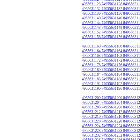
4955631128 74955631128 849556311
4955631132 74955631132 849556311
4955631136 74955631136 849556311
4955631140 74955631140 849556311
4955631144 74955631144 849556311
4955631148 74955631148 849556311
4955631152 74955631152 849556311
4955631156 74955631156 849556311
4955631160 74955631160 849556311
4955631164 74955631164 849556311
4955631168 74955631168 849556311
4955631172 74955631172 849556311
4955631176 74955631176 849556311
4955631180 74955631180 849556311
4955631184 74955631184 849556311
4955631188 74955631188 849556311
4955631192 74955631192 849556311
4955631196 74955631196 849556311
4955631200 74955631200 849556312
4955631204 74955631204 849556312
4955631208 74955631208 849556312
4955631212 74955631212 849556312
4955631216 74955631216 849556312
4955631220 74955631220 849556312
4955631224 74955631224 849556312
4955631228 74955631228 849556312
4955631232 74955631232 849556312
4955631236 74955631236 849556312