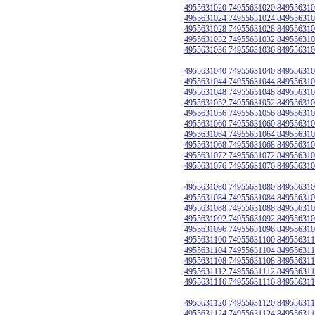
4955631020 74955631020 849556310
4955631024 74955631024 849556310
4955631028 74955631028 849556310
4955631032 74955631032 849556310
4955631036 74955631036 849556310
4955631040 74955631040 849556310
4955631044 74955631044 849556310
4955631048 74955631048 849556310
4955631052 74955631052 849556310
4955631056 74955631056 849556310
4955631060 74955631060 849556310
4955631064 74955631064 849556310
4955631068 74955631068 849556310
4955631072 74955631072 849556310
4955631076 74955631076 849556310
4955631080 74955631080 849556310
4955631084 74955631084 849556310
4955631088 74955631088 849556310
4955631092 74955631092 849556310
4955631096 74955631096 849556310
4955631100 74955631100 849556311
4955631104 74955631104 849556311
4955631108 74955631108 849556311
4955631112 74955631112 849556311
4955631116 74955631116 849556311
4955631120 74955631120 849556311
4955631124 74955631124 849556311