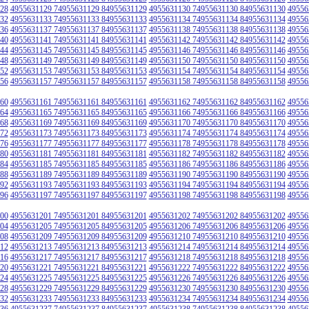
28
4955631129 74955631129 84955631129
4955631130 74955631130 84955631130
49556
32
4955631133 74955631133 84955631133
4955631134 74955631134 84955631134
49556
36
4955631137 74955631137 84955631137
4955631138 74955631138 84955631138
49556
40
4955631141 74955631141 84955631141
4955631142 74955631142 84955631142
49556
44
4955631145 74955631145 84955631145
4955631146 74955631146 84955631146
49556
48
4955631149 74955631149 84955631149
4955631150 74955631150 84955631150
49556
52
4955631153 74955631153 84955631153
4955631154 74955631154 84955631154
49556
56
4955631157 74955631157 84955631157
4955631158 74955631158 84955631158
49556
60
4955631161 74955631161 84955631161
4955631162 74955631162 84955631162
49556
64
4955631165 74955631165 84955631165
4955631166 74955631166 84955631166
49556
68
4955631169 74955631169 84955631169
4955631170 74955631170 84955631170
49556
72
4955631173 74955631173 84955631173
4955631174 74955631174 84955631174
49556
76
4955631177 74955631177 84955631177
4955631178 74955631178 84955631178
49556
80
4955631181 74955631181 84955631181
4955631182 74955631182 84955631182
49556
84
4955631185 74955631185 84955631185
4955631186 74955631186 84955631186
49556
88
4955631189 74955631189 84955631189
4955631190 74955631190 84955631190
49556
92
4955631193 74955631193 84955631193
4955631194 74955631194 84955631194
49556
96
4955631197 74955631197 84955631197
4955631198 74955631198 84955631198
49556
00
4955631201 74955631201 84955631201
4955631202 74955631202 84955631202
49556
04
4955631205 74955631205 84955631205
4955631206 74955631206 84955631206
49556
08
4955631209 74955631209 84955631209
4955631210 74955631210 84955631210
49556
12
4955631213 74955631213 84955631213
4955631214 74955631214 84955631214
49556
16
4955631217 74955631217 84955631217
4955631218 74955631218 84955631218
49556
20
4955631221 74955631221 84955631221
4955631222 74955631222 84955631222
49556
24
4955631225 74955631225 84955631225
4955631226 74955631226 84955631226
49556
28
4955631229 74955631229 84955631229
4955631230 74955631230 84955631230
49556
32
4955631233 74955631233 84955631233
4955631234 74955631234 84955631234
49556
36
4955631237 74955631237 84955631237
4955631238 74955631238 84955631238
49556