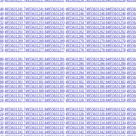
40
4955631241 74955631241 84955631241
4955631242 74955631242 84955631242
49556
44
4955631245 74955631245 84955631245
4955631246 74955631246 84955631246
49556
48
4955631249 74955631249 84955631249
4955631250 74955631250 84955631250
49556
52
4955631253 74955631253 84955631253
4955631254 74955631254 84955631254
49556
56
4955631257 74955631257 84955631257
4955631258 74955631258 84955631258
49556
60
4955631261 74955631261 84955631261
4955631262 74955631262 84955631262
49556
64
4955631265 74955631265 84955631265
4955631266 74955631266 84955631266
49556
68
4955631269 74955631269 84955631269
4955631270 74955631270 84955631270
49556
72
4955631273 74955631273 84955631273
4955631274 74955631274 84955631274
49556
76
4955631277 74955631277 84955631277
4955631278 74955631278 84955631278
49556
80
4955631281 74955631281 84955631281
4955631282 74955631282 84955631282
49556
84
4955631285 74955631285 84955631285
4955631286 74955631286 84955631286
49556
88
4955631289 74955631289 84955631289
4955631290 74955631290 84955631290
49556
92
4955631293 74955631293 84955631293
4955631294 74955631294 84955631294
49556
96
4955631297 74955631297 84955631297
4955631298 74955631298 84955631298
49556
00
4955631301 74955631301 84955631301
4955631302 74955631302 84955631302
49556
04
4955631305 74955631305 84955631305
4955631306 74955631306 84955631306
49556
08
4955631309 74955631309 84955631309
4955631310 74955631310 84955631310
49556
12
4955631313 74955631313 84955631313
4955631314 74955631314 84955631314
49556
16
4955631317 74955631317 84955631317
4955631318 74955631318 84955631318
49556
20
4955631321 74955631321 84955631321
4955631322 74955631322 84955631322
49556
24
4955631325 74955631325 84955631325
4955631326 74955631326 84955631326
49556
28
4955631329 74955631329 84955631329
4955631330 74955631330 84955631330
49556
32
4955631333 74955631333 84955631333
4955631334 74955631334 84955631334
49556
36
4955631337 74955631337 84955631337
4955631338 74955631338 84955631338
49556
40
4955631341 74955631341 84955631341
4955631342 74955631342 84955631342
49556