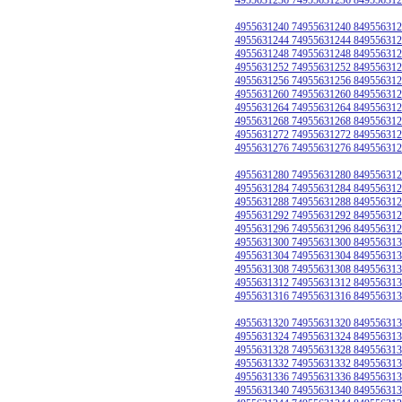
4955631240 74955631240 849556312
4955631244 74955631244 849556312
4955631248 74955631248 849556312
4955631252 74955631252 849556312
4955631256 74955631256 849556312
4955631260 74955631260 849556312
4955631264 74955631264 849556312
4955631268 74955631268 849556312
4955631272 74955631272 849556312
4955631276 74955631276 849556312
4955631280 74955631280 849556312
4955631284 74955631284 849556312
4955631288 74955631288 849556312
4955631292 74955631292 849556312
4955631296 74955631296 849556312
4955631300 74955631300 849556313
4955631304 74955631304 849556313
4955631308 74955631308 849556313
4955631312 74955631312 849556313
4955631316 74955631316 849556313
4955631320 74955631320 849556313
4955631324 74955631324 849556313
4955631328 74955631328 849556313
4955631332 74955631332 849556313
4955631336 74955631336 849556313
4955631340 74955631340 849556313