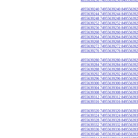
4955639240 74955639240 849556392
4955639244 74955639244 849556392
4955639248 74955639248 849556392
4955639252 74955639252 849556392
4955639256 74955639256 849556392
4955639260 74955639260 849556392
4955639264 74955639264 849556392
4955639268 74955639268 849556392
4955639272 74955639272 849556392
4955639276 74955639276 849556392
4955639280 74955639280 849556392
4955639284 74955639284 849556392
4955639288 74955639288 849556392
4955639292 74955639292 849556392
4955639296 74955639296 849556392
4955639300 74955639300 849556393
4955639304 74955639304 849556393
4955639308 74955639308 849556393
4955639312 74955639312 849556393
4955639316 74955639316 849556393
4955639320 74955639320 849556393
4955639324 74955639324 849556393
4955639328 74955639328 849556393
4955639332 74955639332 849556393
4955639336 74955639336 849556393
4955639340 74955639340 849556393