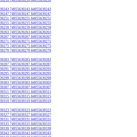
39243 74955639243 84955639243
39247 74955639247 84955639247
39251 74955639251 84955639251
39255 74955639255 84955639255
39259 74955639259 84955639259
39263 74955639263 84955639263
39267 74955639267 84955639267
39271 74955639271 84955639271
39275 74955639275 84955639275
39279 74955639279 84955639279
39283 74955639283 84955639283
39287 74955639287 84955639287
39291 74955639291 84955639291
39295 74955639295 84955639295
39299 74955639299 84955639299
39303 74955639303 84955639303
39307 74955639307 84955639307
39311 74955639311 84955639311
39315 74955639315 84955639315
39319 74955639319 84955639319
39323 74955639323 84955639323
39327 74955639327 84955639327
39331 74955639331 84955639331
39335 74955639335 84955639335
39339 74955639339 84955639339
39343 74955639343 84955639343