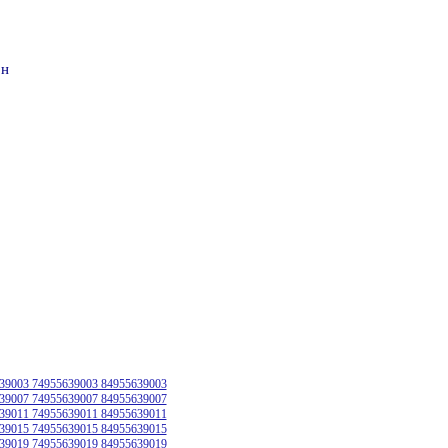
он
39003 74955639003 84955639003
39007 74955639007 84955639007
39011 74955639011 84955639011
39015 74955639015 84955639015
39019 74955639019 84955639019