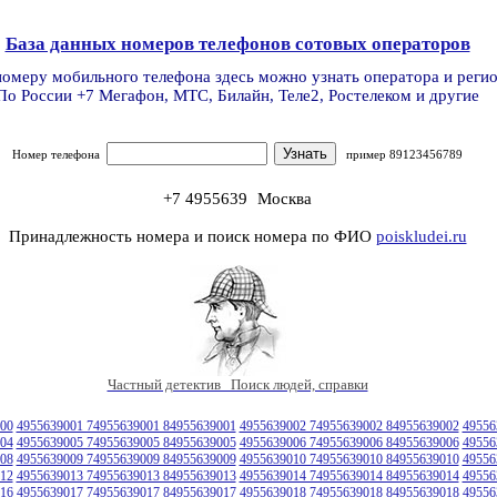
База данных номеров телефонов сотовых операторов
номеру мобильного телефона здесь можно узнать оператора и реги
По России +7 Мегафон, МТС, Билайн, Теле2, Ростелеком и другие
Номер телефона
пример 89123456789
+7 4955639
Москва
Принадлежность номера и поиск номера по ФИО
poiskludei.ru
Частный детектив Поиск людей, справки
00
4955639001 74955639001 84955639001
4955639002 74955639002 84955639002
49556
04
4955639005 74955639005 84955639005
4955639006 74955639006 84955639006
49556
08
4955639009 74955639009 84955639009
4955639010 74955639010 84955639010
49556
12
4955639013 74955639013 84955639013
4955639014 74955639014 84955639014
49556
16
4955639017 74955639017 84955639017
4955639018 74955639018 84955639018
49556