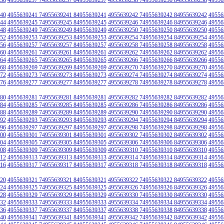
40
4955639241 74955639241 84955639241
4955639242 74955639242 84955639242
49556
44
4955639245 74955639245 84955639245
4955639246 74955639246 84955639246
49556
48
4955639249 74955639249 84955639249
4955639250 74955639250 84955639250
49556
52
4955639253 74955639253 84955639253
4955639254 74955639254 84955639254
49556
56
4955639257 74955639257 84955639257
4955639258 74955639258 84955639258
49556
60
4955639261 74955639261 84955639261
4955639262 74955639262 84955639262
49556
64
4955639265 74955639265 84955639265
4955639266 74955639266 84955639266
49556
68
4955639269 74955639269 84955639269
4955639270 74955639270 84955639270
49556
72
4955639273 74955639273 84955639273
4955639274 74955639274 84955639274
49556
76
4955639277 74955639277 84955639277
4955639278 74955639278 84955639278
49556
80
4955639281 74955639281 84955639281
4955639282 74955639282 84955639282
49556
84
4955639285 74955639285 84955639285
4955639286 74955639286 84955639286
49556
88
4955639289 74955639289 84955639289
4955639290 74955639290 84955639290
49556
92
4955639293 74955639293 84955639293
4955639294 74955639294 84955639294
49556
96
4955639297 74955639297 84955639297
4955639298 74955639298 84955639298
49556
00
4955639301 74955639301 84955639301
4955639302 74955639302 84955639302
49556
04
4955639305 74955639305 84955639305
4955639306 74955639306 84955639306
49556
08
4955639309 74955639309 84955639309
4955639310 74955639310 84955639310
49556
12
4955639313 74955639313 84955639313
4955639314 74955639314 84955639314
49556
16
4955639317 74955639317 84955639317
4955639318 74955639318 84955639318
49556
20
4955639321 74955639321 84955639321
4955639322 74955639322 84955639322
49556
24
4955639325 74955639325 84955639325
4955639326 74955639326 84955639326
49556
28
4955639329 74955639329 84955639329
4955639330 74955639330 84955639330
49556
32
4955639333 74955639333 84955639333
4955639334 74955639334 84955639334
49556
36
4955639337 74955639337 84955639337
4955639338 74955639338 84955639338
49556
40
4955639341 74955639341 84955639341
4955639342 74955639342 84955639342
49556