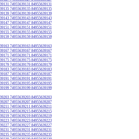
39131 74955639131 84955639131
39135 74955639135 84955639135
39139 74955639139 84955639139
39143 74955639143 84955639143
39147 74955639147 84955639147
39151 74955639151 84955639151
39155 74955639155 84955639155
39159 74955639159 84955639159
39163 74955639163 84955639163
39167 74955639167 84955639167
39171 74955639171 84955639171
39175 74955639175 84955639175
39179 74955639179 84955639179
39183 74955639183 84955639183
39187 74955639187 84955639187
39191 74955639191 84955639191
39195 74955639195 84955639195
39199 74955639199 84955639199
39203 74955639203 84955639203
39207 74955639207 84955639207
39211 74955639211 84955639211
39215 74955639215 84955639215
39219 74955639219 84955639219
39223 74955639223 84955639223
39227 74955639227 84955639227
39231 74955639231 84955639231
39235 74955639235 84955639235
39239 74955639239 84955639239