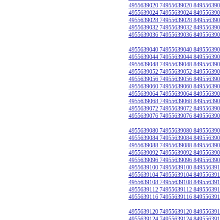
4955639020 74955639020 849556390
4955639024 74955639024 849556390
4955639028 74955639028 849556390
4955639032 74955639032 849556390
4955639036 74955639036 849556390
4955639040 74955639040 849556390
4955639044 74955639044 849556390
4955639048 74955639048 849556390
4955639052 74955639052 849556390
4955639056 74955639056 849556390
4955639060 74955639060 849556390
4955639064 74955639064 849556390
4955639068 74955639068 849556390
4955639072 74955639072 849556390
4955639076 74955639076 849556390
4955639080 74955639080 849556390
4955639084 74955639084 849556390
4955639088 74955639088 849556390
4955639092 74955639092 849556390
4955639096 74955639096 849556390
4955639100 74955639100 849556391
4955639104 74955639104 849556391
4955639108 74955639108 849556391
4955639112 74955639112 849556391
4955639116 74955639116 849556391
4955639120 74955639120 849556391
4955639124 74955639124 849556391