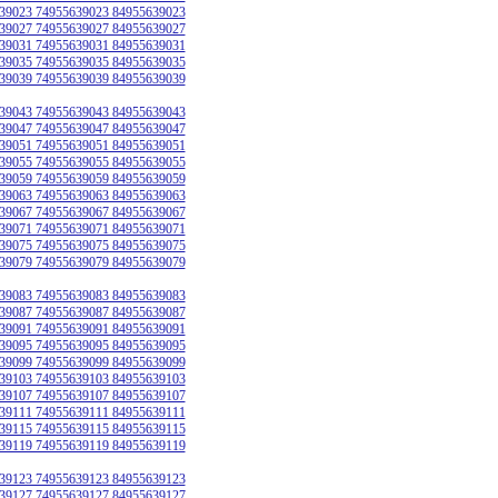
39023 74955639023 84955639023
39027 74955639027 84955639027
39031 74955639031 84955639031
39035 74955639035 84955639035
39039 74955639039 84955639039
39043 74955639043 84955639043
39047 74955639047 84955639047
39051 74955639051 84955639051
39055 74955639055 84955639055
39059 74955639059 84955639059
39063 74955639063 84955639063
39067 74955639067 84955639067
39071 74955639071 84955639071
39075 74955639075 84955639075
39079 74955639079 84955639079
39083 74955639083 84955639083
39087 74955639087 84955639087
39091 74955639091 84955639091
39095 74955639095 84955639095
39099 74955639099 84955639099
39103 74955639103 84955639103
39107 74955639107 84955639107
39111 74955639111 84955639111
39115 74955639115 84955639115
39119 74955639119 84955639119
39123 74955639123 84955639123
39127 74955639127 84955639127