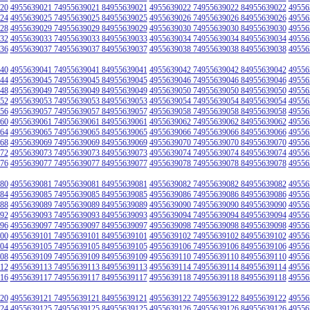
20
4955639021 74955639021 84955639021
4955639022 74955639022 84955639022
49556
24
4955639025 74955639025 84955639025
4955639026 74955639026 84955639026
49556
28
4955639029 74955639029 84955639029
4955639030 74955639030 84955639030
49556
32
4955639033 74955639033 84955639033
4955639034 74955639034 84955639034
49556
36
4955639037 74955639037 84955639037
4955639038 74955639038 84955639038
49556
40
4955639041 74955639041 84955639041
4955639042 74955639042 84955639042
49556
44
4955639045 74955639045 84955639045
4955639046 74955639046 84955639046
49556
48
4955639049 74955639049 84955639049
4955639050 74955639050 84955639050
49556
52
4955639053 74955639053 84955639053
4955639054 74955639054 84955639054
49556
56
4955639057 74955639057 84955639057
4955639058 74955639058 84955639058
49556
60
4955639061 74955639061 84955639061
4955639062 74955639062 84955639062
49556
64
4955639065 74955639065 84955639065
4955639066 74955639066 84955639066
49556
68
4955639069 74955639069 84955639069
4955639070 74955639070 84955639070
49556
72
4955639073 74955639073 84955639073
4955639074 74955639074 84955639074
49556
76
4955639077 74955639077 84955639077
4955639078 74955639078 84955639078
49556
80
4955639081 74955639081 84955639081
4955639082 74955639082 84955639082
49556
84
4955639085 74955639085 84955639085
4955639086 74955639086 84955639086
49556
88
4955639089 74955639089 84955639089
4955639090 74955639090 84955639090
49556
92
4955639093 74955639093 84955639093
4955639094 74955639094 84955639094
49556
96
4955639097 74955639097 84955639097
4955639098 74955639098 84955639098
49556
00
4955639101 74955639101 84955639101
4955639102 74955639102 84955639102
49556
04
4955639105 74955639105 84955639105
4955639106 74955639106 84955639106
49556
08
4955639109 74955639109 84955639109
4955639110 74955639110 84955639110
49556
12
4955639113 74955639113 84955639113
4955639114 74955639114 84955639114
49556
16
4955639117 74955639117 84955639117
4955639118 74955639118 84955639118
49556
20
4955639121 74955639121 84955639121
4955639122 74955639122 84955639122
49556
24
4955639125 74955639125 84955639125
4955639126 74955639126 84955639126
49556