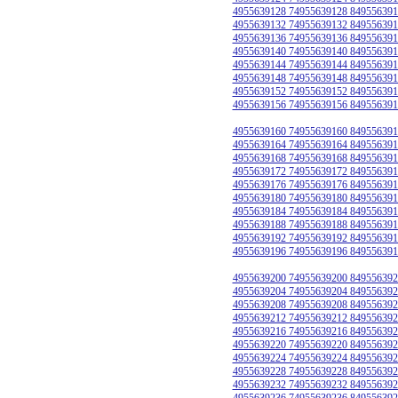
4955639128 74955639128 849556391
4955639132 74955639132 849556391
4955639136 74955639136 849556391
4955639140 74955639140 849556391
4955639144 74955639144 849556391
4955639148 74955639148 849556391
4955639152 74955639152 849556391
4955639156 74955639156 849556391
4955639160 74955639160 849556391
4955639164 74955639164 849556391
4955639168 74955639168 849556391
4955639172 74955639172 849556391
4955639176 74955639176 849556391
4955639180 74955639180 849556391
4955639184 74955639184 849556391
4955639188 74955639188 849556391
4955639192 74955639192 849556391
4955639196 74955639196 849556391
4955639200 74955639200 849556392
4955639204 74955639204 849556392
4955639208 74955639208 849556392
4955639212 74955639212 849556392
4955639216 74955639216 849556392
4955639220 74955639220 849556392
4955639224 74955639224 849556392
4955639228 74955639228 849556392
4955639232 74955639232 849556392
4955639236 74955639236 849556392