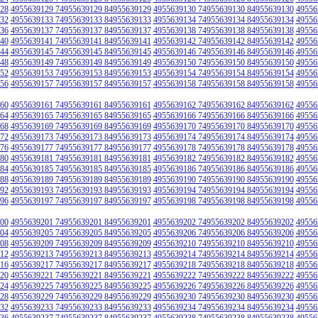
28
4955639129 74955639129 84955639129
4955639130 74955639130 84955639130
49556
32
4955639133 74955639133 84955639133
4955639134 74955639134 84955639134
49556
36
4955639137 74955639137 84955639137
4955639138 74955639138 84955639138
49556
40
4955639141 74955639141 84955639141
4955639142 74955639142 84955639142
49556
44
4955639145 74955639145 84955639145
4955639146 74955639146 84955639146
49556
48
4955639149 74955639149 84955639149
4955639150 74955639150 84955639150
49556
52
4955639153 74955639153 84955639153
4955639154 74955639154 84955639154
49556
56
4955639157 74955639157 84955639157
4955639158 74955639158 84955639158
49556
60
4955639161 74955639161 84955639161
4955639162 74955639162 84955639162
49556
64
4955639165 74955639165 84955639165
4955639166 74955639166 84955639166
49556
68
4955639169 74955639169 84955639169
4955639170 74955639170 84955639170
49556
72
4955639173 74955639173 84955639173
4955639174 74955639174 84955639174
49556
76
4955639177 74955639177 84955639177
4955639178 74955639178 84955639178
49556
80
4955639181 74955639181 84955639181
4955639182 74955639182 84955639182
49556
84
4955639185 74955639185 84955639185
4955639186 74955639186 84955639186
49556
88
4955639189 74955639189 84955639189
4955639190 74955639190 84955639190
49556
92
4955639193 74955639193 84955639193
4955639194 74955639194 84955639194
49556
96
4955639197 74955639197 84955639197
4955639198 74955639198 84955639198
49556
00
4955639201 74955639201 84955639201
4955639202 74955639202 84955639202
49556
04
4955639205 74955639205 84955639205
4955639206 74955639206 84955639206
49556
08
4955639209 74955639209 84955639209
4955639210 74955639210 84955639210
49556
12
4955639213 74955639213 84955639213
4955639214 74955639214 84955639214
49556
16
4955639217 74955639217 84955639217
4955639218 74955639218 84955639218
49556
20
4955639221 74955639221 84955639221
4955639222 74955639222 84955639222
49556
24
4955639225 74955639225 84955639225
4955639226 74955639226 84955639226
49556
28
4955639229 74955639229 84955639229
4955639230 74955639230 84955639230
49556
32
4955639233 74955639233 84955639233
4955639234 74955639234 84955639234
49556
36
4955639237 74955639237 84955639237
4955639238 74955639238 84955639238
49556