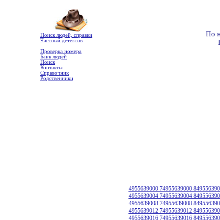
По 
Поиск людей, справки
Частный детектив
Проверка номера
Банк людей
Поиск
Контакты
Справочник
Родственники
4955639000 74955639000 849556390
4955639004 74955639004 849556390
4955639008 74955639008 849556390
4955639012 74955639012 849556390
4955639016 74955639016 849556390