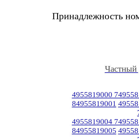
Принадлежность но
Частный 
4955819000 749558
84955819001
49558
4955819004 749558
84955819005
49558