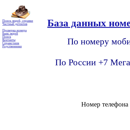
База данных номе
Поиск людей, справки
Частный детектив
Проверка номера
Банк людей
Поиск
По номеру моби
Контакты
Справочник
Родственники
По России +7 Мега
Номер телефон