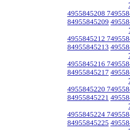
4955845208 749558
84955845209
49558
4955845212 749558
84955845213
49558
4955845216 749558
84955845217
49558
4955845220 749558
84955845221
49558
4955845224 749558
84955845225
49558