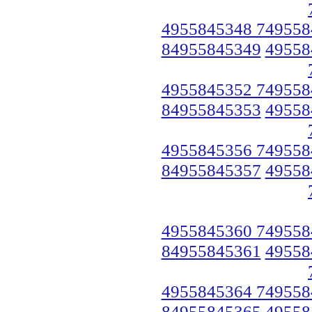
4955845348 749558
84955845349
49558
4955845352 749558
84955845353
49558
4955845356 749558
84955845357
49558
4955845360 749558
84955845361
49558
4955845364 749558
84955845365
49558