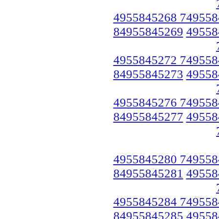
4955845268 749558
84955845269
49558
4955845272 749558
84955845273
49558
4955845276 749558
84955845277
49558
4955845280 749558
84955845281
49558
4955845284 749558
84955845285
49558