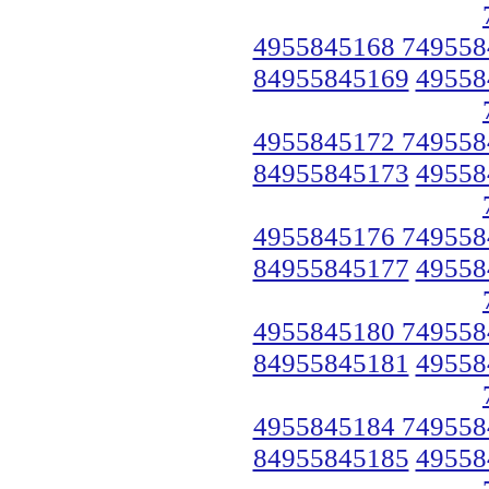
4955845168 749558
84955845169
49558
4955845172 749558
84955845173
49558
4955845176 749558
84955845177
49558
4955845180 749558
84955845181
49558
4955845184 749558
84955845185
49558