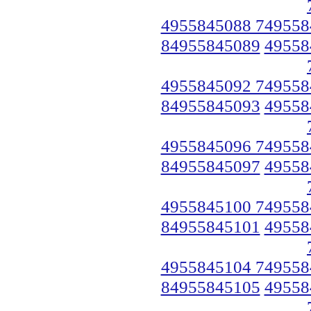
4955845088 749558
84955845089
49558
4955845092 749558
84955845093
49558
4955845096 749558
84955845097
49558
4955845100 749558
84955845101
49558
4955845104 749558
84955845105
49558