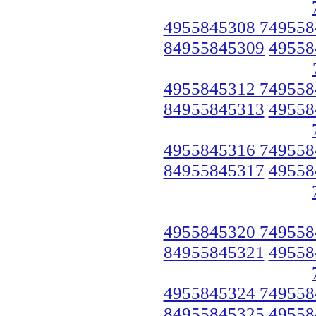
4955845308 749558
84955845309
49558
4955845312 749558
84955845313
49558
4955845316 749558
84955845317
49558
4955845320 749558
84955845321
49558
4955845324 749558
84955845325
49558