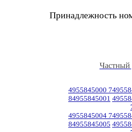
Принадлежность но
Частный 
4955845000 749558
84955845001
49558
4955845004 749558
84955845005
49558