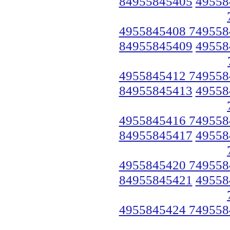
84955845405
49558
4955845408 749558
84955845409
49558
4955845412 749558
84955845413
49558
4955845416 749558
84955845417
49558
4955845420 749558
84955845421
49558
4955845424 749558