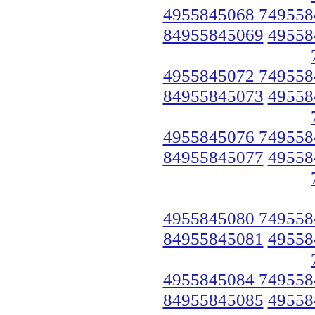
4955845068 749558
84955845069
49558
4955845072 749558
84955845073
49558
4955845076 749558
84955845077
49558
4955845080 749558
84955845081
49558
4955845084 749558
84955845085
49558