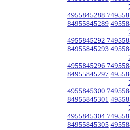
4955845288 749558
84955845289
49558
4955845292 749558
84955845293
49558
4955845296 749558
84955845297
49558
4955845300 749558
84955845301
49558
4955845304 749558
84955845305
49558