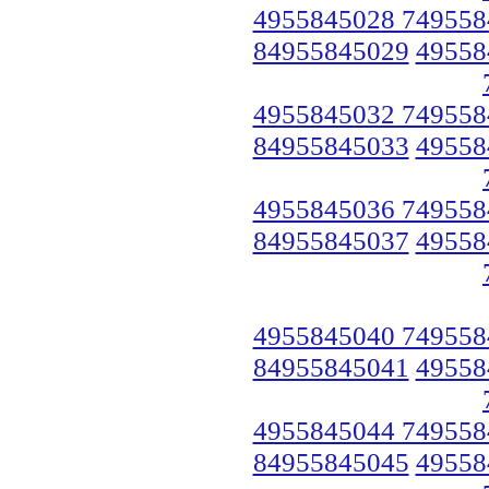
4955845028 749558
84955845029
49558
4955845032 749558
84955845033
49558
4955845036 749558
84955845037
49558
4955845040 749558
84955845041
49558
4955845044 749558
84955845045
49558