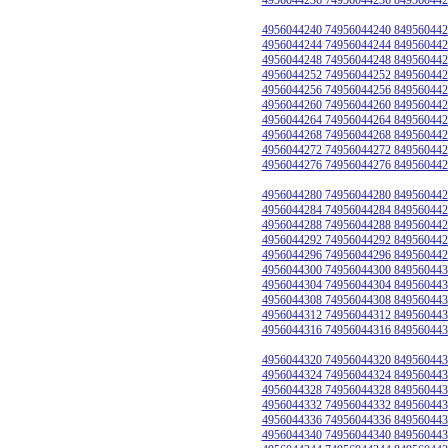
4956044240 74956044240 849560442
4956044244 74956044244 849560442
4956044248 74956044248 849560442
4956044252 74956044252 849560442
4956044256 74956044256 849560442
4956044260 74956044260 849560442
4956044264 74956044264 849560442
4956044268 74956044268 849560442
4956044272 74956044272 849560442
4956044276 74956044276 849560442
4956044280 74956044280 849560442
4956044284 74956044284 849560442
4956044288 74956044288 849560442
4956044292 74956044292 849560442
4956044296 74956044296 849560442
4956044300 74956044300 849560443
4956044304 74956044304 849560443
4956044308 74956044308 849560443
4956044312 74956044312 849560443
4956044316 74956044316 849560443
4956044320 74956044320 849560443
4956044324 74956044324 849560443
4956044328 74956044328 849560443
4956044332 74956044332 849560443
4956044336 74956044336 849560443
4956044340 74956044340 849560443