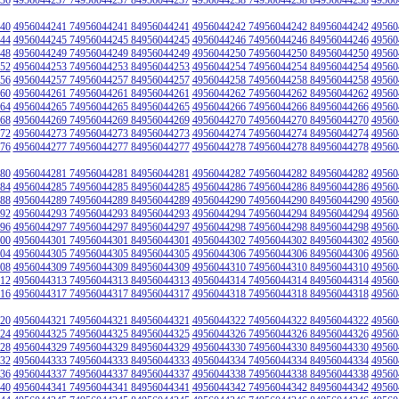
40
4956044241 74956044241 84956044241
4956044242 74956044242 84956044242
49560
44
4956044245 74956044245 84956044245
4956044246 74956044246 84956044246
49560
48
4956044249 74956044249 84956044249
4956044250 74956044250 84956044250
49560
52
4956044253 74956044253 84956044253
4956044254 74956044254 84956044254
49560
56
4956044257 74956044257 84956044257
4956044258 74956044258 84956044258
49560
60
4956044261 74956044261 84956044261
4956044262 74956044262 84956044262
49560
64
4956044265 74956044265 84956044265
4956044266 74956044266 84956044266
49560
68
4956044269 74956044269 84956044269
4956044270 74956044270 84956044270
49560
72
4956044273 74956044273 84956044273
4956044274 74956044274 84956044274
49560
76
4956044277 74956044277 84956044277
4956044278 74956044278 84956044278
49560
80
4956044281 74956044281 84956044281
4956044282 74956044282 84956044282
49560
84
4956044285 74956044285 84956044285
4956044286 74956044286 84956044286
49560
88
4956044289 74956044289 84956044289
4956044290 74956044290 84956044290
49560
92
4956044293 74956044293 84956044293
4956044294 74956044294 84956044294
49560
96
4956044297 74956044297 84956044297
4956044298 74956044298 84956044298
49560
00
4956044301 74956044301 84956044301
4956044302 74956044302 84956044302
49560
04
4956044305 74956044305 84956044305
4956044306 74956044306 84956044306
49560
08
4956044309 74956044309 84956044309
4956044310 74956044310 84956044310
49560
12
4956044313 74956044313 84956044313
4956044314 74956044314 84956044314
49560
16
4956044317 74956044317 84956044317
4956044318 74956044318 84956044318
49560
20
4956044321 74956044321 84956044321
4956044322 74956044322 84956044322
49560
24
4956044325 74956044325 84956044325
4956044326 74956044326 84956044326
49560
28
4956044329 74956044329 84956044329
4956044330 74956044330 84956044330
49560
32
4956044333 74956044333 84956044333
4956044334 74956044334 84956044334
49560
36
4956044337 74956044337 84956044337
4956044338 74956044338 84956044338
49560
40
4956044341 74956044341 84956044341
4956044342 74956044342 84956044342
49560