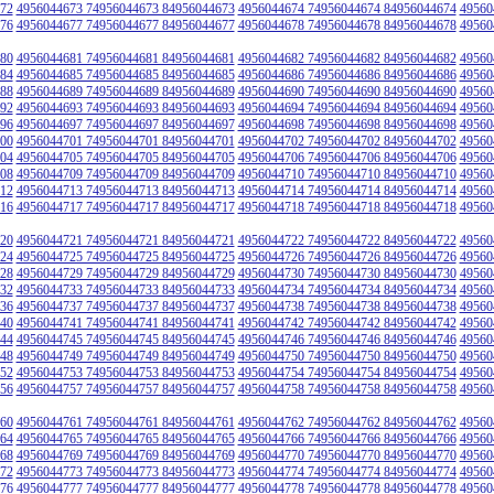
72
4956044673 74956044673 84956044673
4956044674 74956044674 84956044674
49560
76
4956044677 74956044677 84956044677
4956044678 74956044678 84956044678
49560
80
4956044681 74956044681 84956044681
4956044682 74956044682 84956044682
49560
84
4956044685 74956044685 84956044685
4956044686 74956044686 84956044686
49560
88
4956044689 74956044689 84956044689
4956044690 74956044690 84956044690
49560
92
4956044693 74956044693 84956044693
4956044694 74956044694 84956044694
49560
96
4956044697 74956044697 84956044697
4956044698 74956044698 84956044698
49560
00
4956044701 74956044701 84956044701
4956044702 74956044702 84956044702
49560
04
4956044705 74956044705 84956044705
4956044706 74956044706 84956044706
49560
08
4956044709 74956044709 84956044709
4956044710 74956044710 84956044710
49560
12
4956044713 74956044713 84956044713
4956044714 74956044714 84956044714
49560
16
4956044717 74956044717 84956044717
4956044718 74956044718 84956044718
49560
20
4956044721 74956044721 84956044721
4956044722 74956044722 84956044722
49560
24
4956044725 74956044725 84956044725
4956044726 74956044726 84956044726
49560
28
4956044729 74956044729 84956044729
4956044730 74956044730 84956044730
49560
32
4956044733 74956044733 84956044733
4956044734 74956044734 84956044734
49560
36
4956044737 74956044737 84956044737
4956044738 74956044738 84956044738
49560
40
4956044741 74956044741 84956044741
4956044742 74956044742 84956044742
49560
44
4956044745 74956044745 84956044745
4956044746 74956044746 84956044746
49560
48
4956044749 74956044749 84956044749
4956044750 74956044750 84956044750
49560
52
4956044753 74956044753 84956044753
4956044754 74956044754 84956044754
49560
56
4956044757 74956044757 84956044757
4956044758 74956044758 84956044758
49560
60
4956044761 74956044761 84956044761
4956044762 74956044762 84956044762
49560
64
4956044765 74956044765 84956044765
4956044766 74956044766 84956044766
49560
68
4956044769 74956044769 84956044769
4956044770 74956044770 84956044770
49560
72
4956044773 74956044773 84956044773
4956044774 74956044774 84956044774
49560
76
4956044777 74956044777 84956044777
4956044778 74956044778 84956044778
49560