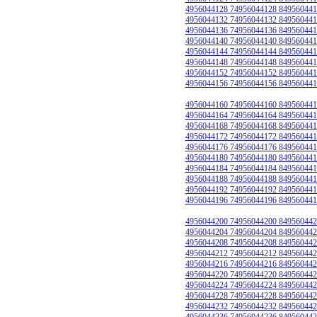
4956044128 74956044128 849560441
4956044132 74956044132 849560441
4956044136 74956044136 849560441
4956044140 74956044140 849560441
4956044144 74956044144 849560441
4956044148 74956044148 849560441
4956044152 74956044152 849560441
4956044156 74956044156 849560441
4956044160 74956044160 849560441
4956044164 74956044164 849560441
4956044168 74956044168 849560441
4956044172 74956044172 849560441
4956044176 74956044176 849560441
4956044180 74956044180 849560441
4956044184 74956044184 849560441
4956044188 74956044188 849560441
4956044192 74956044192 849560441
4956044196 74956044196 849560441
4956044200 74956044200 849560442
4956044204 74956044204 849560442
4956044208 74956044208 849560442
4956044212 74956044212 849560442
4956044216 74956044216 849560442
4956044220 74956044220 849560442
4956044224 74956044224 849560442
4956044228 74956044228 849560442
4956044232 74956044232 849560442
4956044236 74956044236 849560442