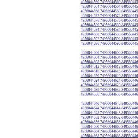
4956044560 74956044560 849560445
4956044564 74956044564 849560445
4956044568 74956044568 849560445
4956044572 74956044572 849560445
4956044576 74956044576 849560445
4956044580 74956044580 849560445
4956044584 74956044584 849560445
4956044588 74956044588 849560445
4956044592 74956044592 849560445
4956044596 74956044596 849560445
4956044600 74956044600 849560446
4956044604 74956044604 849560446
4956044608 74956044608 849560446
4956044612 74956044612 849560446
4956044616 74956044616 849560446
4956044620 74956044620 849560446
4956044624 74956044624 849560446
4956044628 74956044628 849560446
4956044632 74956044632 849560446
4956044636 74956044636 849560446
4956044640 74956044640 849560446
4956044644 74956044644 849560446
4956044648 74956044648 849560446
4956044652 74956044652 849560446
4956044656 74956044656 849560446
4956044660 74956044660 849560446
4956044664 74956044664 849560446
4956044668 74956044668 849560446