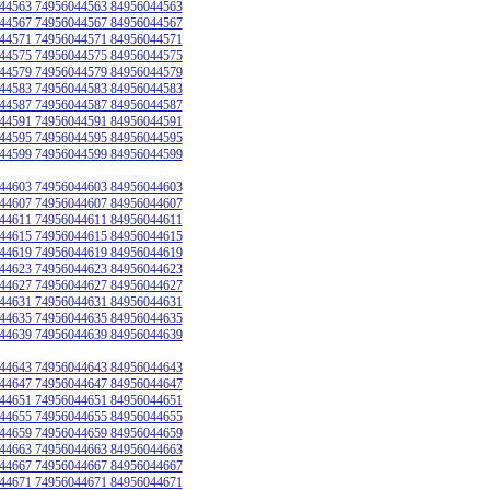
44563 74956044563 84956044563
44567 74956044567 84956044567
44571 74956044571 84956044571
44575 74956044575 84956044575
44579 74956044579 84956044579
44583 74956044583 84956044583
44587 74956044587 84956044587
44591 74956044591 84956044591
44595 74956044595 84956044595
44599 74956044599 84956044599
44603 74956044603 84956044603
44607 74956044607 84956044607
44611 74956044611 84956044611
44615 74956044615 84956044615
44619 74956044619 84956044619
44623 74956044623 84956044623
44627 74956044627 84956044627
44631 74956044631 84956044631
44635 74956044635 84956044635
44639 74956044639 84956044639
44643 74956044643 84956044643
44647 74956044647 84956044647
44651 74956044651 84956044651
44655 74956044655 84956044655
44659 74956044659 84956044659
44663 74956044663 84956044663
44667 74956044667 84956044667
44671 74956044671 84956044671