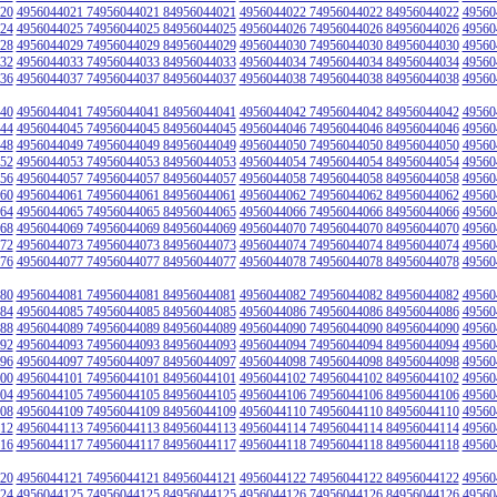
20
4956044021 74956044021 84956044021
4956044022 74956044022 84956044022
49560
24
4956044025 74956044025 84956044025
4956044026 74956044026 84956044026
49560
28
4956044029 74956044029 84956044029
4956044030 74956044030 84956044030
49560
32
4956044033 74956044033 84956044033
4956044034 74956044034 84956044034
49560
36
4956044037 74956044037 84956044037
4956044038 74956044038 84956044038
49560
40
4956044041 74956044041 84956044041
4956044042 74956044042 84956044042
49560
44
4956044045 74956044045 84956044045
4956044046 74956044046 84956044046
49560
48
4956044049 74956044049 84956044049
4956044050 74956044050 84956044050
49560
52
4956044053 74956044053 84956044053
4956044054 74956044054 84956044054
49560
56
4956044057 74956044057 84956044057
4956044058 74956044058 84956044058
49560
60
4956044061 74956044061 84956044061
4956044062 74956044062 84956044062
49560
64
4956044065 74956044065 84956044065
4956044066 74956044066 84956044066
49560
68
4956044069 74956044069 84956044069
4956044070 74956044070 84956044070
49560
72
4956044073 74956044073 84956044073
4956044074 74956044074 84956044074
49560
76
4956044077 74956044077 84956044077
4956044078 74956044078 84956044078
49560
80
4956044081 74956044081 84956044081
4956044082 74956044082 84956044082
49560
84
4956044085 74956044085 84956044085
4956044086 74956044086 84956044086
49560
88
4956044089 74956044089 84956044089
4956044090 74956044090 84956044090
49560
92
4956044093 74956044093 84956044093
4956044094 74956044094 84956044094
49560
96
4956044097 74956044097 84956044097
4956044098 74956044098 84956044098
49560
00
4956044101 74956044101 84956044101
4956044102 74956044102 84956044102
49560
04
4956044105 74956044105 84956044105
4956044106 74956044106 84956044106
49560
08
4956044109 74956044109 84956044109
4956044110 74956044110 84956044110
49560
12
4956044113 74956044113 84956044113
4956044114 74956044114 84956044114
49560
16
4956044117 74956044117 84956044117
4956044118 74956044118 84956044118
49560
20
4956044121 74956044121 84956044121
4956044122 74956044122 84956044122
49560
24
4956044125 74956044125 84956044125
4956044126 74956044126 84956044126
49560