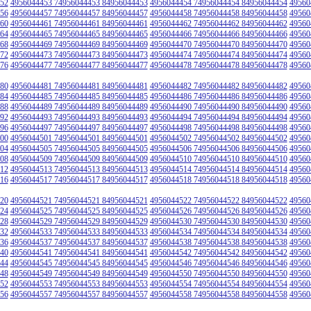
52
4956044453 74956044453 84956044453
4956044454 74956044454 84956044454
49560
56
4956044457 74956044457 84956044457
4956044458 74956044458 84956044458
49560
60
4956044461 74956044461 84956044461
4956044462 74956044462 84956044462
49560
64
4956044465 74956044465 84956044465
4956044466 74956044466 84956044466
49560
68
4956044469 74956044469 84956044469
4956044470 74956044470 84956044470
49560
72
4956044473 74956044473 84956044473
4956044474 74956044474 84956044474
49560
76
4956044477 74956044477 84956044477
4956044478 74956044478 84956044478
49560
80
4956044481 74956044481 84956044481
4956044482 74956044482 84956044482
49560
84
4956044485 74956044485 84956044485
4956044486 74956044486 84956044486
49560
88
4956044489 74956044489 84956044489
4956044490 74956044490 84956044490
49560
92
4956044493 74956044493 84956044493
4956044494 74956044494 84956044494
49560
96
4956044497 74956044497 84956044497
4956044498 74956044498 84956044498
49560
00
4956044501 74956044501 84956044501
4956044502 74956044502 84956044502
49560
04
4956044505 74956044505 84956044505
4956044506 74956044506 84956044506
49560
08
4956044509 74956044509 84956044509
4956044510 74956044510 84956044510
49560
12
4956044513 74956044513 84956044513
4956044514 74956044514 84956044514
49560
16
4956044517 74956044517 84956044517
4956044518 74956044518 84956044518
49560
20
4956044521 74956044521 84956044521
4956044522 74956044522 84956044522
49560
24
4956044525 74956044525 84956044525
4956044526 74956044526 84956044526
49560
28
4956044529 74956044529 84956044529
4956044530 74956044530 84956044530
49560
32
4956044533 74956044533 84956044533
4956044534 74956044534 84956044534
49560
36
4956044537 74956044537 84956044537
4956044538 74956044538 84956044538
49560
40
4956044541 74956044541 84956044541
4956044542 74956044542 84956044542
49560
44
4956044545 74956044545 84956044545
4956044546 74956044546 84956044546
49560
48
4956044549 74956044549 84956044549
4956044550 74956044550 84956044550
49560
52
4956044553 74956044553 84956044553
4956044554 74956044554 84956044554
49560
56
4956044557 74956044557 84956044557
4956044558 74956044558 84956044558
49560