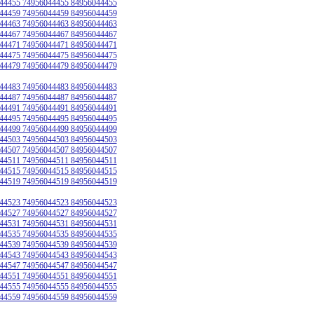
44455 74956044455 84956044455
44459 74956044459 84956044459
44463 74956044463 84956044463
44467 74956044467 84956044467
44471 74956044471 84956044471
44475 74956044475 84956044475
44479 74956044479 84956044479
44483 74956044483 84956044483
44487 74956044487 84956044487
44491 74956044491 84956044491
44495 74956044495 84956044495
44499 74956044499 84956044499
44503 74956044503 84956044503
44507 74956044507 84956044507
44511 74956044511 84956044511
44515 74956044515 84956044515
44519 74956044519 84956044519
44523 74956044523 84956044523
44527 74956044527 84956044527
44531 74956044531 84956044531
44535 74956044535 84956044535
44539 74956044539 84956044539
44543 74956044543 84956044543
44547 74956044547 84956044547
44551 74956044551 84956044551
44555 74956044555 84956044555
44559 74956044559 84956044559