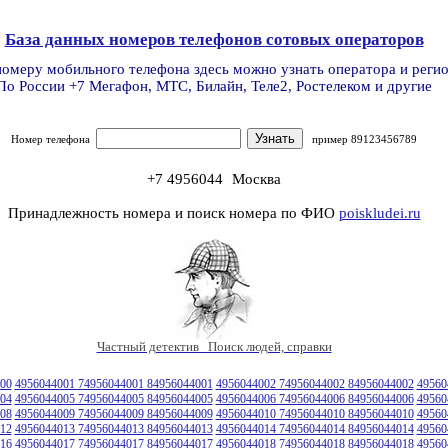
База данных номеров телефонов сотовых операторов
номеру мобильного телефона здесь можно узнать оператора и реги
По России +7 Мегафон, МТС, Билайн, Теле2, Ростелеком и другие
Номер телефона
пример 89123456789
+7 4956044
Москва
Принадлежность номера и поиск номера по ФИО
poiskludei.ru
Частный детектив Поиск людей, справки
00
4956044001 74956044001 84956044001
4956044002 74956044002 84956044002
49560
04
4956044005 74956044005 84956044005
4956044006 74956044006 84956044006
49560
08
4956044009 74956044009 84956044009
4956044010 74956044010 84956044010
49560
12
4956044013 74956044013 84956044013
4956044014 74956044014 84956044014
49560
16
4956044017 74956044017 84956044017
4956044018 74956044018 84956044018
49560