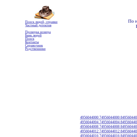
По 
Поиск людей, справки
Частный детектив
Проверка номера
Банк людей
Поиск
Контакты
Справочник
Родственники
4956044000 74956044000 849560440
4956044004 74956044004 849560440
4956044008 74956044008 849560440
4956044012 74956044012 849560440
4956044016 74956044016 849560440