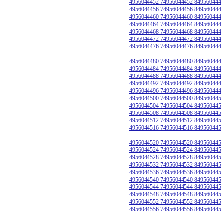
4956044452 74956044452 849560444
4956044456 74956044456 849560444
4956044460 74956044460 849560444
4956044464 74956044464 849560444
4956044468 74956044468 849560444
4956044472 74956044472 849560444
4956044476 74956044476 849560444
4956044480 74956044480 849560444
4956044484 74956044484 849560444
4956044488 74956044488 849560444
4956044492 74956044492 849560444
4956044496 74956044496 849560444
4956044500 74956044500 849560445
4956044504 74956044504 849560445
4956044508 74956044508 849560445
4956044512 74956044512 849560445
4956044516 74956044516 849560445
4956044520 74956044520 849560445
4956044524 74956044524 849560445
4956044528 74956044528 849560445
4956044532 74956044532 849560445
4956044536 74956044536 849560445
4956044540 74956044540 849560445
4956044544 74956044544 849560445
4956044548 74956044548 849560445
4956044552 74956044552 849560445
4956044556 74956044556 849560445