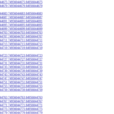
44675 74956044675 84956044675
44679 74956044679 84956044679
44683 74956044683 84956044683
44687 74956044687 84956044687
44691 74956044691 84956044691
44695 74956044695 84956044695
44699 74956044699 84956044699
44703 74956044703 84956044703
44707 74956044707 84956044707
44711 74956044711 84956044711
44715 74956044715 84956044715
44719 74956044719 84956044719
44723 74956044723 84956044723
44727 74956044727 84956044727
44731 74956044731 84956044731
44735 74956044735 84956044735
44739 74956044739 84956044739
44743 74956044743 84956044743
44747 74956044747 84956044747
44751 74956044751 84956044751
44755 74956044755 84956044755
44759 74956044759 84956044759
44763 74956044763 84956044763
44767 74956044767 84956044767
44771 74956044771 84956044771
44775 74956044775 84956044775
44779 74956044779 84956044779