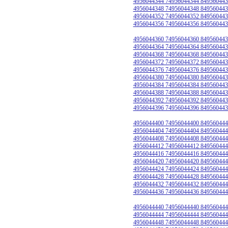
4956044344 74956044344 849560443
4956044348 74956044348 849560443
4956044352 74956044352 849560443
4956044356 74956044356 849560443
4956044360 74956044360 849560443
4956044364 74956044364 849560443
4956044368 74956044368 849560443
4956044372 74956044372 849560443
4956044376 74956044376 849560443
4956044380 74956044380 849560443
4956044384 74956044384 849560443
4956044388 74956044388 849560443
4956044392 74956044392 849560443
4956044396 74956044396 849560443
4956044400 74956044400 849560444
4956044404 74956044404 849560444
4956044408 74956044408 849560444
4956044412 74956044412 849560444
4956044416 74956044416 849560444
4956044420 74956044420 849560444
4956044424 74956044424 849560444
4956044428 74956044428 849560444
4956044432 74956044432 849560444
4956044436 74956044436 849560444
4956044440 74956044440 849560444
4956044444 74956044444 849560444
4956044448 74956044448 849560444