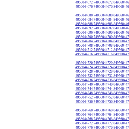
4956044672 74956044672 849560446
4956044676 74956044676 849560446
4956044680 74956044680 849560446
4956044684 74956044684 849560446
4956044688 74956044688 849560446
4956044692 74956044692 849560446
4956044696 74956044696 849560446
4956044700 74956044700 849560447
4956044704 74956044704 849560447
4956044708 74956044708 849560447
4956044712 74956044712 849560447
4956044716 74956044716 849560447
4956044720 74956044720 849560447
4956044724 74956044724 849560447
4956044728 74956044728 849560447
4956044732 74956044732 849560447
4956044736 74956044736 849560447
4956044740 74956044740 849560447
4956044744 74956044744 849560447
4956044748 74956044748 849560447
4956044752 74956044752 849560447
4956044756 74956044756 849560447
4956044760 74956044760 849560447
4956044764 74956044764 849560447
4956044768 74956044768 849560447
4956044772 74956044772 849560447
4956044776 74956044776 849560447