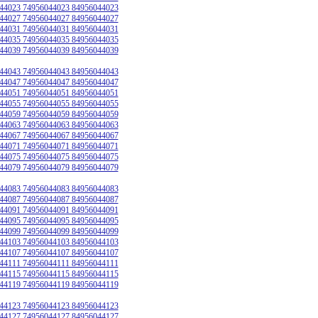
44023 74956044023 84956044023
44027 74956044027 84956044027
44031 74956044031 84956044031
44035 74956044035 84956044035
44039 74956044039 84956044039
44043 74956044043 84956044043
44047 74956044047 84956044047
44051 74956044051 84956044051
44055 74956044055 84956044055
44059 74956044059 84956044059
44063 74956044063 84956044063
44067 74956044067 84956044067
44071 74956044071 84956044071
44075 74956044075 84956044075
44079 74956044079 84956044079
44083 74956044083 84956044083
44087 74956044087 84956044087
44091 74956044091 84956044091
44095 74956044095 84956044095
44099 74956044099 84956044099
44103 74956044103 84956044103
44107 74956044107 84956044107
44111 74956044111 84956044111
44115 74956044115 84956044115
44119 74956044119 84956044119
44123 74956044123 84956044123
44127 74956044127 84956044127