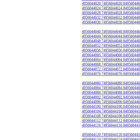
4956044020 74956044020 849560440
4956044024 74956044024 849560440
4956044028 74956044028 849560440
4956044032 74956044032 849560440
4956044036 74956044036 849560440
4956044040 74956044040 849560440
4956044044 74956044044 849560440
4956044048 74956044048 849560440
4956044052 74956044052 849560440
4956044056 74956044056 849560440
4956044060 74956044060 849560440
4956044064 74956044064 849560440
4956044068 74956044068 849560440
4956044072 74956044072 849560440
4956044076 74956044076 849560440
4956044080 74956044080 849560440
4956044084 74956044084 849560440
4956044088 74956044088 849560440
4956044092 74956044092 849560440
4956044096 74956044096 849560440
4956044100 74956044100 849560441
4956044104 74956044104 849560441
4956044108 74956044108 849560441
4956044112 74956044112 849560441
4956044116 74956044116 849560441
4956044120 74956044120 849560441
4956044124 74956044124 849560441