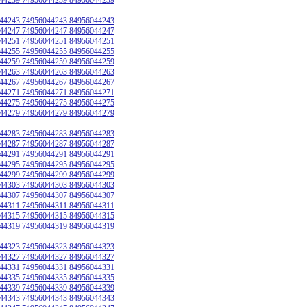
44243 74956044243 84956044243
44247 74956044247 84956044247
44251 74956044251 84956044251
44255 74956044255 84956044255
44259 74956044259 84956044259
44263 74956044263 84956044263
44267 74956044267 84956044267
44271 74956044271 84956044271
44275 74956044275 84956044275
44279 74956044279 84956044279
44283 74956044283 84956044283
44287 74956044287 84956044287
44291 74956044291 84956044291
44295 74956044295 84956044295
44299 74956044299 84956044299
44303 74956044303 84956044303
44307 74956044307 84956044307
44311 74956044311 84956044311
44315 74956044315 84956044315
44319 74956044319 84956044319
44323 74956044323 84956044323
44327 74956044327 84956044327
44331 74956044331 84956044331
44335 74956044335 84956044335
44339 74956044339 84956044339
44343 74956044343 84956044343