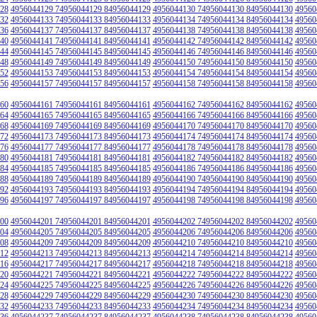
28
4956044129 74956044129 84956044129
4956044130 74956044130 84956044130
49560
32
4956044133 74956044133 84956044133
4956044134 74956044134 84956044134
49560
36
4956044137 74956044137 84956044137
4956044138 74956044138 84956044138
49560
40
4956044141 74956044141 84956044141
4956044142 74956044142 84956044142
49560
44
4956044145 74956044145 84956044145
4956044146 74956044146 84956044146
49560
48
4956044149 74956044149 84956044149
4956044150 74956044150 84956044150
49560
52
4956044153 74956044153 84956044153
4956044154 74956044154 84956044154
49560
56
4956044157 74956044157 84956044157
4956044158 74956044158 84956044158
49560
60
4956044161 74956044161 84956044161
4956044162 74956044162 84956044162
49560
64
4956044165 74956044165 84956044165
4956044166 74956044166 84956044166
49560
68
4956044169 74956044169 84956044169
4956044170 74956044170 84956044170
49560
72
4956044173 74956044173 84956044173
4956044174 74956044174 84956044174
49560
76
4956044177 74956044177 84956044177
4956044178 74956044178 84956044178
49560
80
4956044181 74956044181 84956044181
4956044182 74956044182 84956044182
49560
84
4956044185 74956044185 84956044185
4956044186 74956044186 84956044186
49560
88
4956044189 74956044189 84956044189
4956044190 74956044190 84956044190
49560
92
4956044193 74956044193 84956044193
4956044194 74956044194 84956044194
49560
96
4956044197 74956044197 84956044197
4956044198 74956044198 84956044198
49560
00
4956044201 74956044201 84956044201
4956044202 74956044202 84956044202
49560
04
4956044205 74956044205 84956044205
4956044206 74956044206 84956044206
49560
08
4956044209 74956044209 84956044209
4956044210 74956044210 84956044210
49560
12
4956044213 74956044213 84956044213
4956044214 74956044214 84956044214
49560
16
4956044217 74956044217 84956044217
4956044218 74956044218 84956044218
49560
20
4956044221 74956044221 84956044221
4956044222 74956044222 84956044222
49560
24
4956044225 74956044225 84956044225
4956044226 74956044226 84956044226
49560
28
4956044229 74956044229 84956044229
4956044230 74956044230 84956044230
49560
32
4956044233 74956044233 84956044233
4956044234 74956044234 84956044234
49560
36
4956044237 74956044237 84956044237
4956044238 74956044238 84956044238
49560