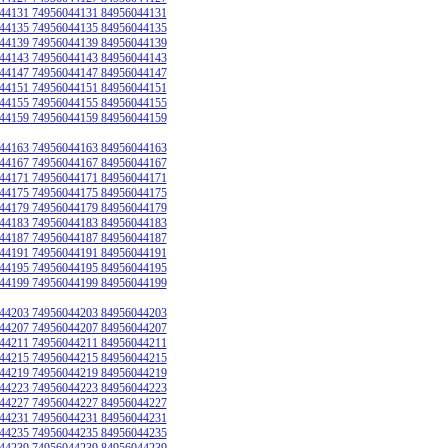
44131 74956044131 84956044131
44135 74956044135 84956044135
44139 74956044139 84956044139
44143 74956044143 84956044143
44147 74956044147 84956044147
44151 74956044151 84956044151
44155 74956044155 84956044155
44159 74956044159 84956044159
44163 74956044163 84956044163
44167 74956044167 84956044167
44171 74956044171 84956044171
44175 74956044175 84956044175
44179 74956044179 84956044179
44183 74956044183 84956044183
44187 74956044187 84956044187
44191 74956044191 84956044191
44195 74956044195 84956044195
44199 74956044199 84956044199
44203 74956044203 84956044203
44207 74956044207 84956044207
44211 74956044211 84956044211
44215 74956044215 84956044215
44219 74956044219 84956044219
44223 74956044223 84956044223
44227 74956044227 84956044227
44231 74956044231 84956044231
44235 74956044235 84956044235
44239 74956044239 84956044239