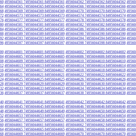
60
4956044561 74956044561 84956044561
4956044562 74956044562 84956044562
49560
64
4956044565 74956044565 84956044565
4956044566 74956044566 84956044566
49560
68
4956044569 74956044569 84956044569
4956044570 74956044570 84956044570
49560
72
4956044573 74956044573 84956044573
4956044574 74956044574 84956044574
49560
76
4956044577 74956044577 84956044577
4956044578 74956044578 84956044578
49560
80
4956044581 74956044581 84956044581
4956044582 74956044582 84956044582
49560
84
4956044585 74956044585 84956044585
4956044586 74956044586 84956044586
49560
88
4956044589 74956044589 84956044589
4956044590 74956044590 84956044590
49560
92
4956044593 74956044593 84956044593
4956044594 74956044594 84956044594
49560
96
4956044597 74956044597 84956044597
4956044598 74956044598 84956044598
49560
00
4956044601 74956044601 84956044601
4956044602 74956044602 84956044602
49560
04
4956044605 74956044605 84956044605
4956044606 74956044606 84956044606
49560
08
4956044609 74956044609 84956044609
4956044610 74956044610 84956044610
49560
12
4956044613 74956044613 84956044613
4956044614 74956044614 84956044614
49560
16
4956044617 74956044617 84956044617
4956044618 74956044618 84956044618
49560
20
4956044621 74956044621 84956044621
4956044622 74956044622 84956044622
49560
24
4956044625 74956044625 84956044625
4956044626 74956044626 84956044626
49560
28
4956044629 74956044629 84956044629
4956044630 74956044630 84956044630
49560
32
4956044633 74956044633 84956044633
4956044634 74956044634 84956044634
49560
36
4956044637 74956044637 84956044637
4956044638 74956044638 84956044638
49560
40
4956044641 74956044641 84956044641
4956044642 74956044642 84956044642
49560
44
4956044645 74956044645 84956044645
4956044646 74956044646 84956044646
49560
48
4956044649 74956044649 84956044649
4956044650 74956044650 84956044650
49560
52
4956044653 74956044653 84956044653
4956044654 74956044654 84956044654
49560
56
4956044657 74956044657 84956044657
4956044658 74956044658 84956044658
49560
60
4956044661 74956044661 84956044661
4956044662 74956044662 84956044662
49560
64
4956044665 74956044665 84956044665
4956044666 74956044666 84956044666
49560
68
4956044669 74956044669 84956044669
4956044670 74956044670 84956044670
49560