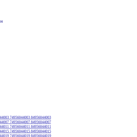
он
44003 74956044003 84956044003
44007 74956044007 84956044007
44011 74956044011 84956044011
44015 74956044015 84956044015
44019 74956044019 84956044019