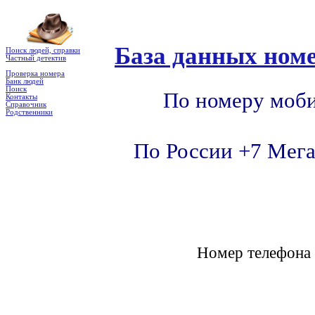
База данных номе
Поиск людей, справки
Частный детектив
Проверка номера
Банк людей
Поиск
По номеру моби
Контакты
Справочник
Родственники
По России +7 Мега
Номер телефон