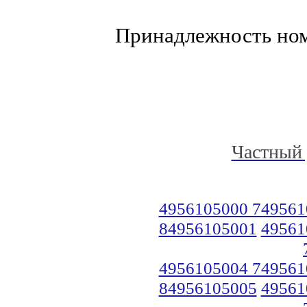
Принадлежность но
Частный 
4956105000 749561
84956105001
49561
4956105004 749561
84956105005
49561