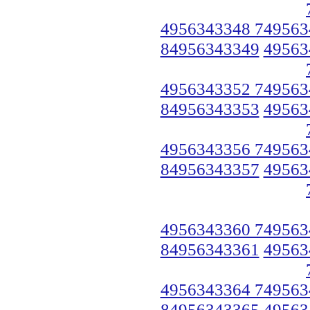
4956343348 749563
84956343349
49563
4956343352 749563
84956343353
49563
4956343356 749563
84956343357
49563
4956343360 749563
84956343361
49563
4956343364 749563
84956343365
49563