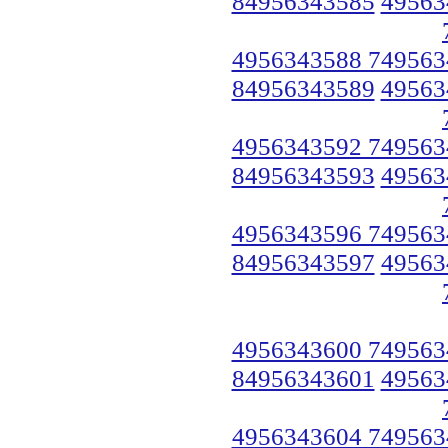
84956343585
49563
4956343588 749563
84956343589
49563
4956343592 749563
84956343593
49563
4956343596 749563
84956343597
49563
4956343600 749563
84956343601
49563
4956343604 749563