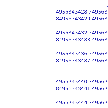
4956343428 749563
84956343429
49563
4956343432 749563
84956343433
49563
4956343436 749563
84956343437
49563
4956343440 749563
84956343441
49563
4956343444 749563