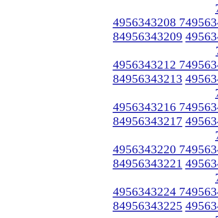
4956343208 749563
84956343209
49563
4956343212 749563
84956343213
49563
4956343216 749563
84956343217
49563
4956343220 749563
84956343221
49563
4956343224 749563
84956343225
49563