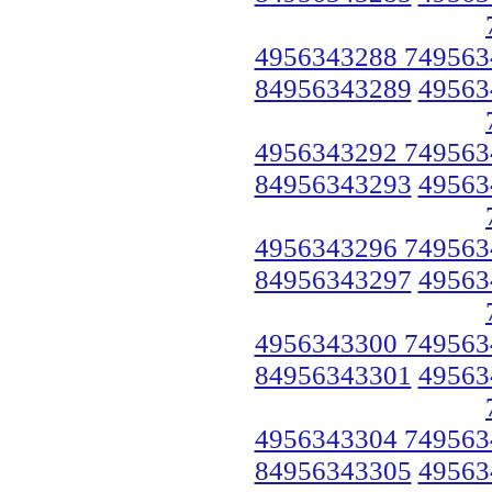
4956343288 749563
84956343289
49563
4956343292 749563
84956343293
49563
4956343296 749563
84956343297
49563
4956343300 749563
84956343301
49563
4956343304 749563
84956343305
49563