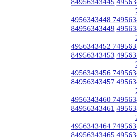
84956343445
49563
4956343448 749563
84956343449
49563
4956343452 749563
84956343453
49563
4956343456 749563
84956343457
49563
4956343460 749563
84956343461
49563
4956343464 749563
84956343465
49563