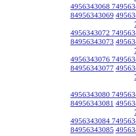
4956343068 749563
84956343069
49563
4956343072 749563
84956343073
49563
4956343076 749563
84956343077
49563
4956343080 749563
84956343081
49563
4956343084 749563
84956343085
49563