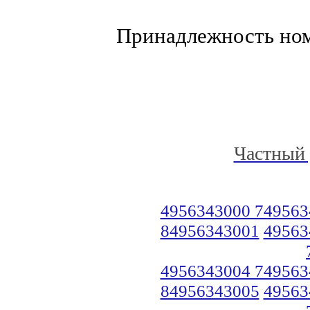
Принадлежность но
Частный 
4956343000 749563
84956343001
49563
4956343004 749563
84956343005
49563