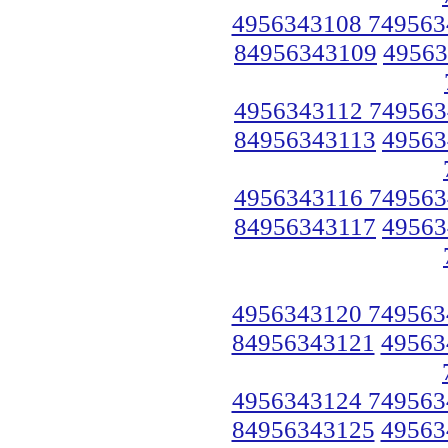
4956343108 749563
84956343109
49563
4956343112 749563
84956343113
49563
4956343116 749563
84956343117
49563
4956343120 749563
84956343121
49563
4956343124 749563
84956343125
49563