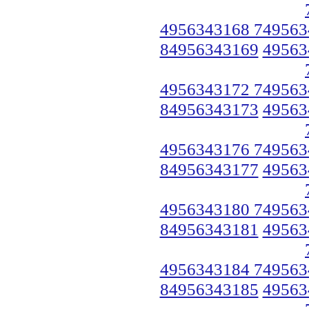
4956343168 749563
84956343169
49563
4956343172 749563
84956343173
49563
4956343176 749563
84956343177
49563
4956343180 749563
84956343181
49563
4956343184 749563
84956343185
49563