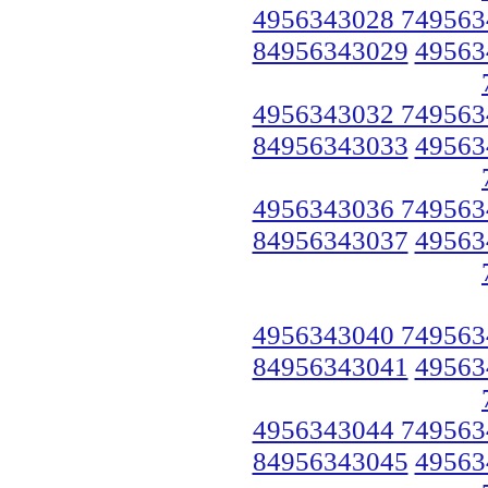
4956343028 749563
84956343029
49563
4956343032 749563
84956343033
49563
4956343036 749563
84956343037
49563
4956343040 749563
84956343041
49563
4956343044 749563
84956343045
49563