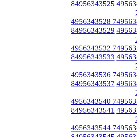
84956343525
49563
4956343528 749563
84956343529
49563
4956343532 749563
84956343533
49563
4956343536 749563
84956343537
49563
4956343540 749563
84956343541
49563
4956343544 749563
84956343545
49563