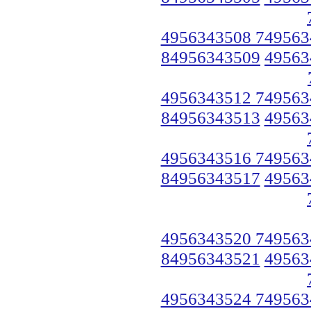
4956343508 749563
84956343509
49563
4956343512 749563
84956343513
49563
4956343516 749563
84956343517
49563
4956343520 749563
84956343521
49563
4956343524 749563