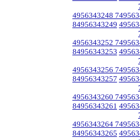
4956343248 749563
84956343249
49563
4956343252 749563
84956343253
49563
4956343256 749563
84956343257
49563
4956343260 749563
84956343261
49563
4956343264 749563
84956343265
49563