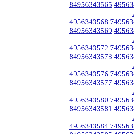
84956343565
49563
4956343568 749563
84956343569
49563
4956343572 749563
84956343573
49563
4956343576 749563
84956343577
49563
4956343580 749563
84956343581
49563
4956343584 749563