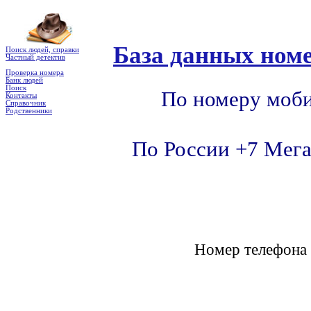
База данных номе
Поиск людей, справки
Частный детектив
Проверка номера
Банк людей
Поиск
По номеру моби
Контакты
Справочник
Родственники
По России +7 Мега
Номер телефон