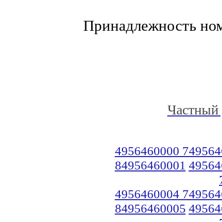
Принадлежность но
Частный 
4956460000 749564
84956460001
49564
4956460004 749564
84956460005
49564