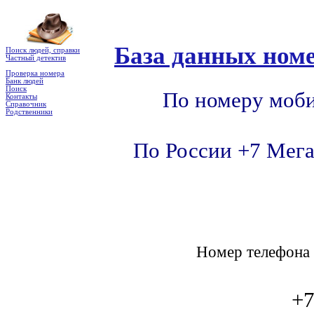
База данных номе
Поиск людей, справки
Частный детектив
Проверка номера
Банк людей
Поиск
По номеру моби
Контакты
Справочник
Родственники
По России +7 Мега
Номер телефон
+