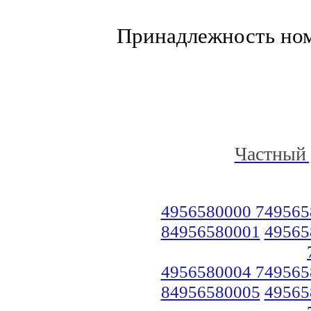
Принадлежность но
Частный 
4956580000 749565
84956580001
49565
4956580004 749565
84956580005
49565