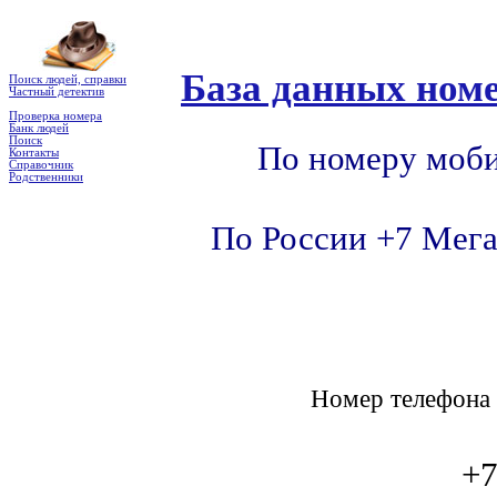
База данных номе
Поиск людей, справки
Частный детектив
Проверка номера
Банк людей
Поиск
По номеру моби
Контакты
Справочник
Родственники
По России +7 Мега
Номер телефон
+