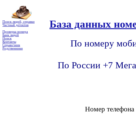
База данных номе
Поиск людей, справки
Частный детектив
Проверка номера
Банк людей
Поиск
По номеру моби
Контакты
Справочник
Родственники
По России +7 Мега
Номер телефон