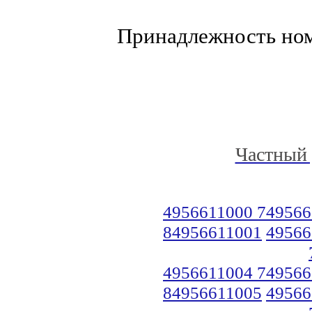
Принадлежность но
Частный 
4956611000 749566
84956611001
49566
4956611004 749566
84956611005
49566