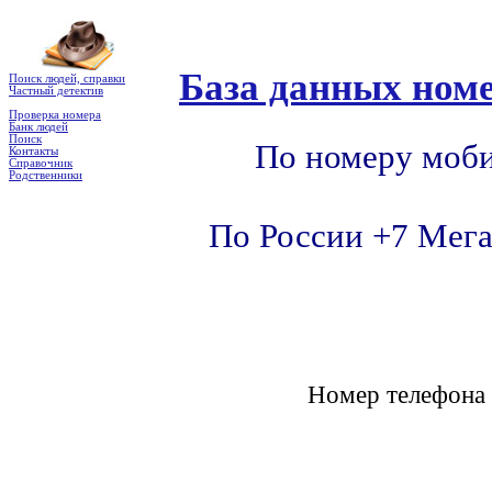
База данных номе
Поиск людей, справки
Частный детектив
Проверка номера
Банк людей
Поиск
По номеру моби
Контакты
Справочник
Родственники
По России +7 Мега
Номер телефон