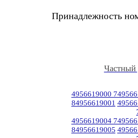
Принадлежность но
Частный 
4956619000 749566
84956619001
49566
4956619004 749566
84956619005
49566