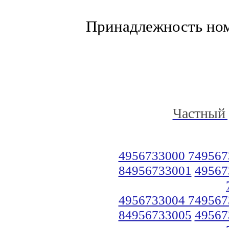
Принадлежность но
Частный 
4956733000 749567
84956733001
49567
4956733004 749567
84956733005
49567