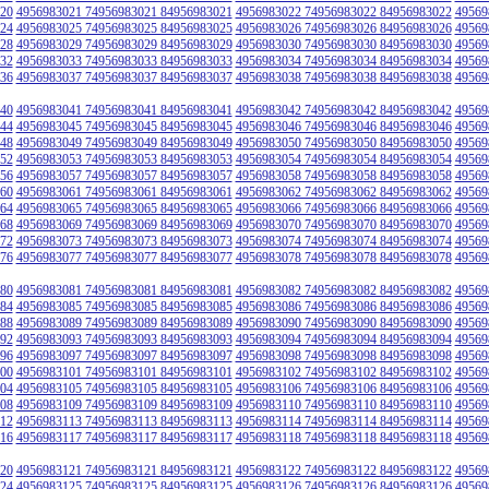
20
4956983021 74956983021 84956983021
4956983022 74956983022 84956983022
49569
24
4956983025 74956983025 84956983025
4956983026 74956983026 84956983026
49569
28
4956983029 74956983029 84956983029
4956983030 74956983030 84956983030
49569
32
4956983033 74956983033 84956983033
4956983034 74956983034 84956983034
49569
36
4956983037 74956983037 84956983037
4956983038 74956983038 84956983038
49569
40
4956983041 74956983041 84956983041
4956983042 74956983042 84956983042
49569
44
4956983045 74956983045 84956983045
4956983046 74956983046 84956983046
49569
48
4956983049 74956983049 84956983049
4956983050 74956983050 84956983050
49569
52
4956983053 74956983053 84956983053
4956983054 74956983054 84956983054
49569
56
4956983057 74956983057 84956983057
4956983058 74956983058 84956983058
49569
60
4956983061 74956983061 84956983061
4956983062 74956983062 84956983062
49569
64
4956983065 74956983065 84956983065
4956983066 74956983066 84956983066
49569
68
4956983069 74956983069 84956983069
4956983070 74956983070 84956983070
49569
72
4956983073 74956983073 84956983073
4956983074 74956983074 84956983074
49569
76
4956983077 74956983077 84956983077
4956983078 74956983078 84956983078
49569
80
4956983081 74956983081 84956983081
4956983082 74956983082 84956983082
49569
84
4956983085 74956983085 84956983085
4956983086 74956983086 84956983086
49569
88
4956983089 74956983089 84956983089
4956983090 74956983090 84956983090
49569
92
4956983093 74956983093 84956983093
4956983094 74956983094 84956983094
49569
96
4956983097 74956983097 84956983097
4956983098 74956983098 84956983098
49569
00
4956983101 74956983101 84956983101
4956983102 74956983102 84956983102
49569
04
4956983105 74956983105 84956983105
4956983106 74956983106 84956983106
49569
08
4956983109 74956983109 84956983109
4956983110 74956983110 84956983110
49569
12
4956983113 74956983113 84956983113
4956983114 74956983114 84956983114
49569
16
4956983117 74956983117 84956983117
4956983118 74956983118 84956983118
49569
20
4956983121 74956983121 84956983121
4956983122 74956983122 84956983122
49569
24
4956983125 74956983125 84956983125
4956983126 74956983126 84956983126
49569