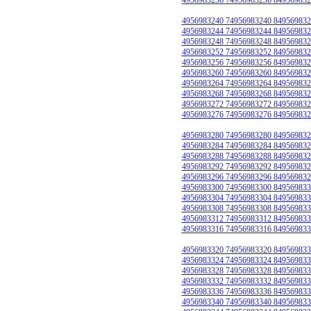
4956983240 74956983240 849569832
4956983244 74956983244 849569832
4956983248 74956983248 849569832
4956983252 74956983252 849569832
4956983256 74956983256 849569832
4956983260 74956983260 849569832
4956983264 74956983264 849569832
4956983268 74956983268 849569832
4956983272 74956983272 849569832
4956983276 74956983276 849569832
4956983280 74956983280 849569832
4956983284 74956983284 849569832
4956983288 74956983288 849569832
4956983292 74956983292 849569832
4956983296 74956983296 849569832
4956983300 74956983300 849569833
4956983304 74956983304 849569833
4956983308 74956983308 849569833
4956983312 74956983312 849569833
4956983316 74956983316 849569833
4956983320 74956983320 849569833
4956983324 74956983324 849569833
4956983328 74956983328 849569833
4956983332 74956983332 849569833
4956983336 74956983336 849569833
4956983340 74956983340 849569833