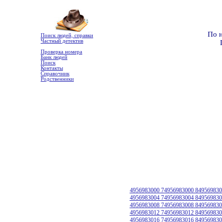
По 
Поиск людей, справки
Частный детектив
Проверка номера
Банк людей
Поиск
Контакты
Справочник
Родственники
4956983000 74956983000 849569830
4956983004 74956983004 849569830
4956983008 74956983008 849569830
4956983012 74956983012 849569830
4956983016 74956983016 849569830