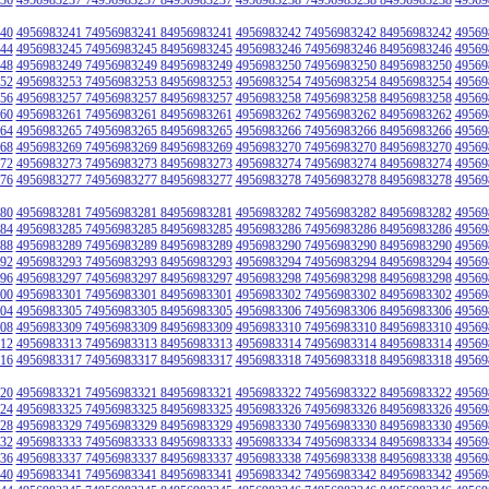
40
4956983241 74956983241 84956983241
4956983242 74956983242 84956983242
49569
44
4956983245 74956983245 84956983245
4956983246 74956983246 84956983246
49569
48
4956983249 74956983249 84956983249
4956983250 74956983250 84956983250
49569
52
4956983253 74956983253 84956983253
4956983254 74956983254 84956983254
49569
56
4956983257 74956983257 84956983257
4956983258 74956983258 84956983258
49569
60
4956983261 74956983261 84956983261
4956983262 74956983262 84956983262
49569
64
4956983265 74956983265 84956983265
4956983266 74956983266 84956983266
49569
68
4956983269 74956983269 84956983269
4956983270 74956983270 84956983270
49569
72
4956983273 74956983273 84956983273
4956983274 74956983274 84956983274
49569
76
4956983277 74956983277 84956983277
4956983278 74956983278 84956983278
49569
80
4956983281 74956983281 84956983281
4956983282 74956983282 84956983282
49569
84
4956983285 74956983285 84956983285
4956983286 74956983286 84956983286
49569
88
4956983289 74956983289 84956983289
4956983290 74956983290 84956983290
49569
92
4956983293 74956983293 84956983293
4956983294 74956983294 84956983294
49569
96
4956983297 74956983297 84956983297
4956983298 74956983298 84956983298
49569
00
4956983301 74956983301 84956983301
4956983302 74956983302 84956983302
49569
04
4956983305 74956983305 84956983305
4956983306 74956983306 84956983306
49569
08
4956983309 74956983309 84956983309
4956983310 74956983310 84956983310
49569
12
4956983313 74956983313 84956983313
4956983314 74956983314 84956983314
49569
16
4956983317 74956983317 84956983317
4956983318 74956983318 84956983318
49569
20
4956983321 74956983321 84956983321
4956983322 74956983322 84956983322
49569
24
4956983325 74956983325 84956983325
4956983326 74956983326 84956983326
49569
28
4956983329 74956983329 84956983329
4956983330 74956983330 84956983330
49569
32
4956983333 74956983333 84956983333
4956983334 74956983334 84956983334
49569
36
4956983337 74956983337 84956983337
4956983338 74956983338 84956983338
49569
40
4956983341 74956983341 84956983341
4956983342 74956983342 84956983342
49569