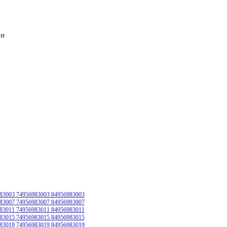
он
83003 74956983003 84956983003
83007 74956983007 84956983007
83011 74956983011 84956983011
83015 74956983015 84956983015
83019 74956983019 84956983019