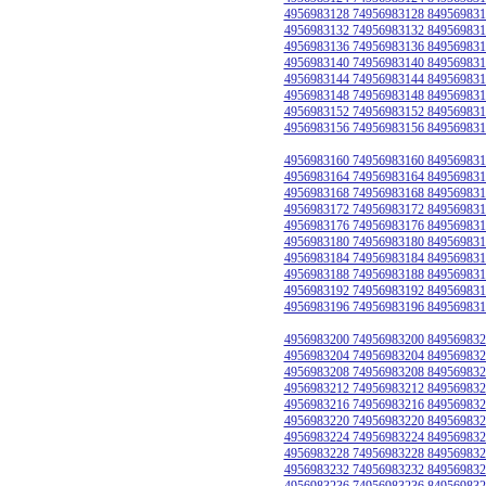
4956983128 74956983128 849569831
4956983132 74956983132 849569831
4956983136 74956983136 849569831
4956983140 74956983140 849569831
4956983144 74956983144 849569831
4956983148 74956983148 849569831
4956983152 74956983152 849569831
4956983156 74956983156 849569831
4956983160 74956983160 849569831
4956983164 74956983164 849569831
4956983168 74956983168 849569831
4956983172 74956983172 849569831
4956983176 74956983176 849569831
4956983180 74956983180 849569831
4956983184 74956983184 849569831
4956983188 74956983188 849569831
4956983192 74956983192 849569831
4956983196 74956983196 849569831
4956983200 74956983200 849569832
4956983204 74956983204 849569832
4956983208 74956983208 849569832
4956983212 74956983212 849569832
4956983216 74956983216 849569832
4956983220 74956983220 849569832
4956983224 74956983224 849569832
4956983228 74956983228 849569832
4956983232 74956983232 849569832
4956983236 74956983236 849569832