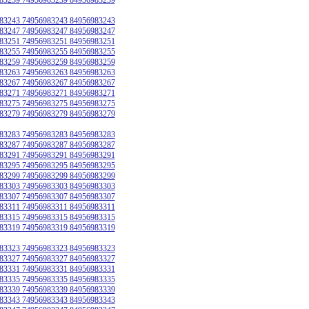
83243 74956983243 84956983243
83247 74956983247 84956983247
83251 74956983251 84956983251
83255 74956983255 84956983255
83259 74956983259 84956983259
83263 74956983263 84956983263
83267 74956983267 84956983267
83271 74956983271 84956983271
83275 74956983275 84956983275
83279 74956983279 84956983279
83283 74956983283 84956983283
83287 74956983287 84956983287
83291 74956983291 84956983291
83295 74956983295 84956983295
83299 74956983299 84956983299
83303 74956983303 84956983303
83307 74956983307 84956983307
83311 74956983311 84956983311
83315 74956983315 84956983315
83319 74956983319 84956983319
83323 74956983323 84956983323
83327 74956983327 84956983327
83331 74956983331 84956983331
83335 74956983335 84956983335
83339 74956983339 84956983339
83343 74956983343 84956983343