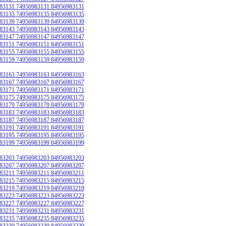
83131 74956983131 84956983131
83135 74956983135 84956983135
83139 74956983139 84956983139
83143 74956983143 84956983143
83147 74956983147 84956983147
83151 74956983151 84956983151
83155 74956983155 84956983155
83159 74956983159 84956983159
83163 74956983163 84956983163
83167 74956983167 84956983167
83171 74956983171 84956983171
83175 74956983175 84956983175
83179 74956983179 84956983179
83183 74956983183 84956983183
83187 74956983187 84956983187
83191 74956983191 84956983191
83195 74956983195 84956983195
83199 74956983199 84956983199
83203 74956983203 84956983203
83207 74956983207 84956983207
83211 74956983211 84956983211
83215 74956983215 84956983215
83219 74956983219 84956983219
83223 74956983223 84956983223
83227 74956983227 84956983227
83231 74956983231 84956983231
83235 74956983235 84956983235
83239 74956983239 84956983239