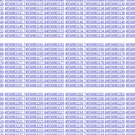
28
4956983129 74956983129 84956983129
4956983130 74956983130 84956983130
49569
32
4956983133 74956983133 84956983133
4956983134 74956983134 84956983134
49569
36
4956983137 74956983137 84956983137
4956983138 74956983138 84956983138
49569
40
4956983141 74956983141 84956983141
4956983142 74956983142 84956983142
49569
44
4956983145 74956983145 84956983145
4956983146 74956983146 84956983146
49569
48
4956983149 74956983149 84956983149
4956983150 74956983150 84956983150
49569
52
4956983153 74956983153 84956983153
4956983154 74956983154 84956983154
49569
56
4956983157 74956983157 84956983157
4956983158 74956983158 84956983158
49569
60
4956983161 74956983161 84956983161
4956983162 74956983162 84956983162
49569
64
4956983165 74956983165 84956983165
4956983166 74956983166 84956983166
49569
68
4956983169 74956983169 84956983169
4956983170 74956983170 84956983170
49569
72
4956983173 74956983173 84956983173
4956983174 74956983174 84956983174
49569
76
4956983177 74956983177 84956983177
4956983178 74956983178 84956983178
49569
80
4956983181 74956983181 84956983181
4956983182 74956983182 84956983182
49569
84
4956983185 74956983185 84956983185
4956983186 74956983186 84956983186
49569
88
4956983189 74956983189 84956983189
4956983190 74956983190 84956983190
49569
92
4956983193 74956983193 84956983193
4956983194 74956983194 84956983194
49569
96
4956983197 74956983197 84956983197
4956983198 74956983198 84956983198
49569
00
4956983201 74956983201 84956983201
4956983202 74956983202 84956983202
49569
04
4956983205 74956983205 84956983205
4956983206 74956983206 84956983206
49569
08
4956983209 74956983209 84956983209
4956983210 74956983210 84956983210
49569
12
4956983213 74956983213 84956983213
4956983214 74956983214 84956983214
49569
16
4956983217 74956983217 84956983217
4956983218 74956983218 84956983218
49569
20
4956983221 74956983221 84956983221
4956983222 74956983222 84956983222
49569
24
4956983225 74956983225 84956983225
4956983226 74956983226 84956983226
49569
28
4956983229 74956983229 84956983229
4956983230 74956983230 84956983230
49569
32
4956983233 74956983233 84956983233
4956983234 74956983234 84956983234
49569
36
4956983237 74956983237 84956983237
4956983238 74956983238 84956983238
49569