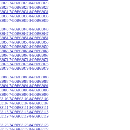
83023 74956983023 84956983023
83027 74956983027 84956983027
83031 74956983031 84956983031
83035 74956983035 84956983035
83039 74956983039 84956983039
83043 74956983043 84956983043
83047 74956983047 84956983047
83051 74956983051 84956983051
83055 74956983055 84956983055
83059 74956983059 84956983059
83063 74956983063 84956983063
83067 74956983067 84956983067
83071 74956983071 84956983071
83075 74956983075 84956983075
83079 74956983079 84956983079
83083 74956983083 84956983083
83087 74956983087 84956983087
83091 74956983091 84956983091
83095 74956983095 84956983095
83099 74956983099 84956983099
83103 74956983103 84956983103
83107 74956983107 84956983107
83111 74956983111 84956983111
83115 74956983115 84956983115
83119 74956983119 84956983119
83123 74956983123 84956983123
83127 74956983127 84956983127