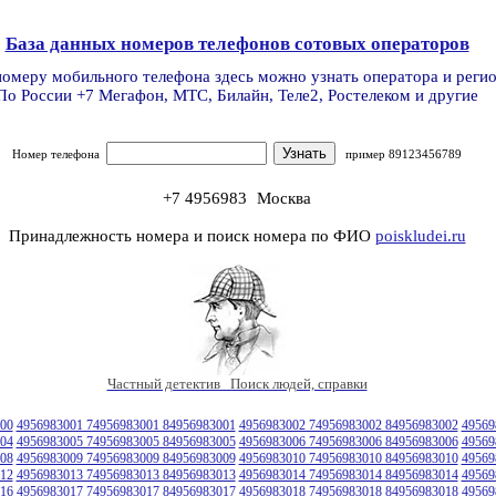
База данных номеров телефонов сотовых операторов
номеру мобильного телефона здесь можно узнать оператора и реги
По России +7 Мегафон, МТС, Билайн, Теле2, Ростелеком и другие
Номер телефона
пример 89123456789
+7 4956983
Москва
Принадлежность номера и поиск номера по ФИО
poiskludei.ru
Частный детектив Поиск людей, справки
00
4956983001 74956983001 84956983001
4956983002 74956983002 84956983002
49569
04
4956983005 74956983005 84956983005
4956983006 74956983006 84956983006
49569
08
4956983009 74956983009 84956983009
4956983010 74956983010 84956983010
49569
12
4956983013 74956983013 84956983013
4956983014 74956983014 84956983014
49569
16
4956983017 74956983017 84956983017
4956983018 74956983018 84956983018
49569