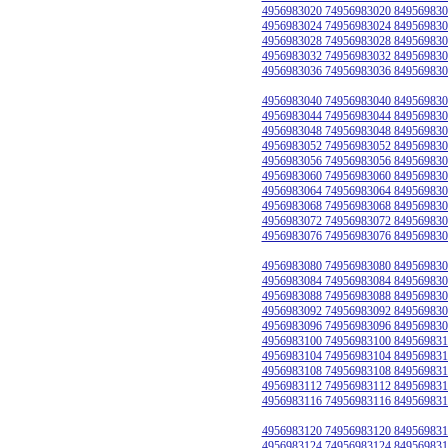
4956983020 74956983020 849569830
4956983024 74956983024 849569830
4956983028 74956983028 849569830
4956983032 74956983032 849569830
4956983036 74956983036 849569830
4956983040 74956983040 849569830
4956983044 74956983044 849569830
4956983048 74956983048 849569830
4956983052 74956983052 849569830
4956983056 74956983056 849569830
4956983060 74956983060 849569830
4956983064 74956983064 849569830
4956983068 74956983068 849569830
4956983072 74956983072 849569830
4956983076 74956983076 849569830
4956983080 74956983080 849569830
4956983084 74956983084 849569830
4956983088 74956983088 849569830
4956983092 74956983092 849569830
4956983096 74956983096 849569830
4956983100 74956983100 849569831
4956983104 74956983104 849569831
4956983108 74956983108 849569831
4956983112 74956983112 849569831
4956983116 74956983116 849569831
4956983120 74956983120 849569831
4956983124 74956983124 849569831