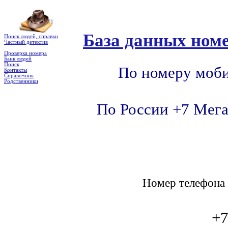
База данных номе
Поиск людей, справки
Частный детектив
Проверка номера
Банк людей
Поиск
По номеру моби
Контакты
Справочник
Родственники
По России +7 Мега
Номер телефон
+