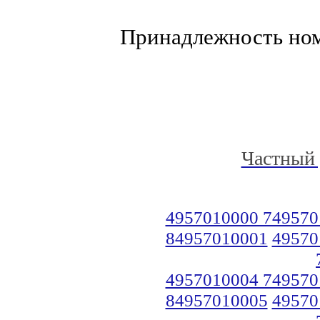
Принадлежность но
Частный 
4957010000 749570
84957010001
49570
4957010004 749570
84957010005
49570