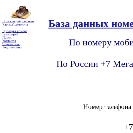
База данных номе
Поиск людей, справки
Частный детектив
Проверка номера
Банк людей
Поиск
По номеру моби
Контакты
Справочник
Родственники
По России +7 Мега
Номер телефон
+