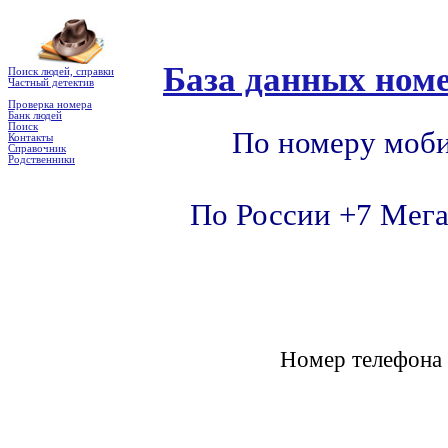
База данных номе
Поиск людей, справки
Частный детектив
Проверка номера
Банк людей
Поиск
По номеру моби
Контакты
Справочник
Родственники
По России +7 Мега
Номер телефон