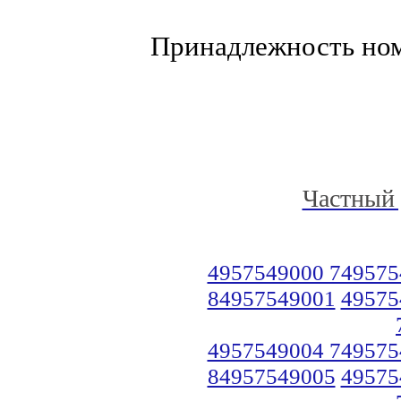
Принадлежность но
Частный 
4957549000 749575
84957549001
49575
4957549004 749575
84957549005
49575