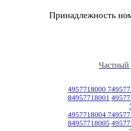
Принадлежность но
Частный 
4957718000 749577
84957718001
49577
4957718004 749577
84957718005
49577