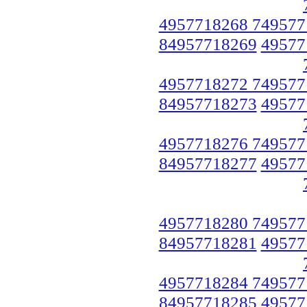
4957718268 749577
84957718269
49577
4957718272 749577
84957718273
49577
4957718276 749577
84957718277
49577
4957718280 749577
84957718281
49577
4957718284 749577
84957718285
49577