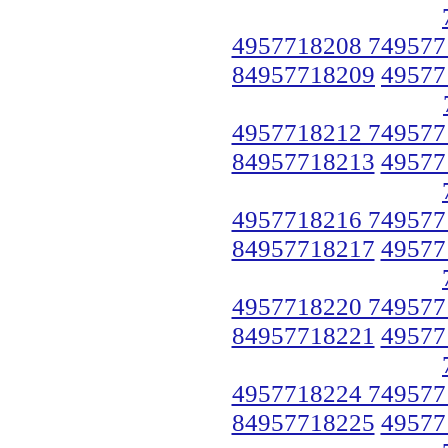
4957718208 749577
84957718209
49577
4957718212 749577
84957718213
49577
4957718216 749577
84957718217
49577
4957718220 749577
84957718221
49577
4957718224 749577
84957718225
49577