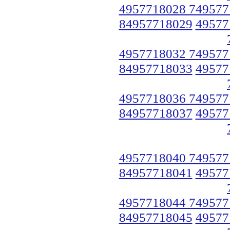
4957718028 749577
84957718029
49577
4957718032 749577
84957718033
49577
4957718036 749577
84957718037
49577
4957718040 749577
84957718041
49577
4957718044 749577
84957718045
49577