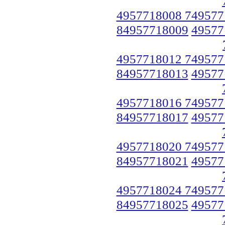
4957718008 749577
84957718009
49577
4957718012 749577
84957718013
49577
4957718016 749577
84957718017
49577
4957718020 749577
84957718021
49577
4957718024 749577
84957718025
49577