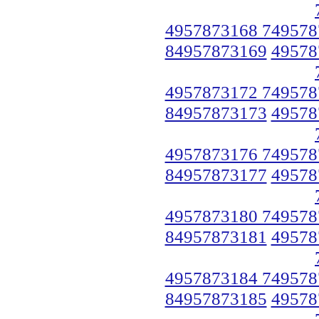
4957873168 749578
84957873169
49578
4957873172 749578
84957873173
49578
4957873176 749578
84957873177
49578
4957873180 749578
84957873181
49578
4957873184 749578
84957873185
49578