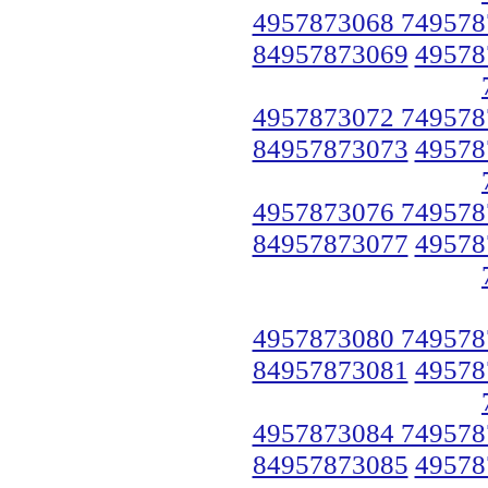
4957873068 749578
84957873069
49578
4957873072 749578
84957873073
49578
4957873076 749578
84957873077
49578
4957873080 749578
84957873081
49578
4957873084 749578
84957873085
49578