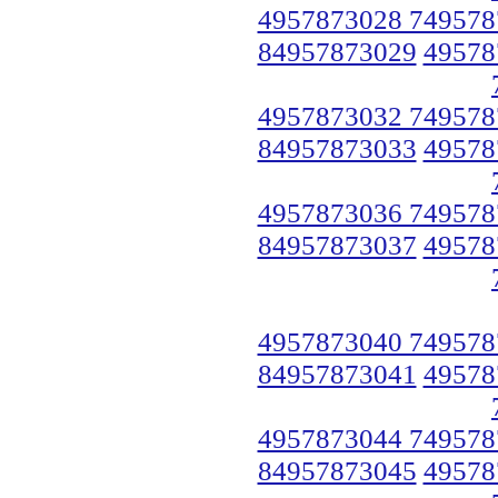
4957873028 749578
84957873029
49578
4957873032 749578
84957873033
49578
4957873036 749578
84957873037
49578
4957873040 749578
84957873041
49578
4957873044 749578
84957873045
49578