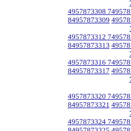
4957873308 749578
84957873309
49578
4957873312 749578
84957873313
49578
4957873316 749578
84957873317
49578
4957873320 749578
84957873321
49578
4957873324 749578
84957873325
49578