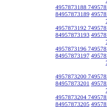
4957873188 749578
84957873189
49578
4957873192 749578
84957873193
49578
4957873196 749578
84957873197
49578
4957873200 749578
84957873201
49578
4957873204 749578
84957873205
49578