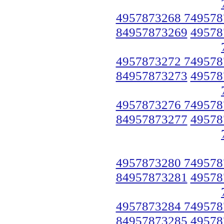
4957873268 749578
84957873269
49578
4957873272 749578
84957873273
49578
4957873276 749578
84957873277
49578
4957873280 749578
84957873281
49578
4957873284 749578
84957873285
49578