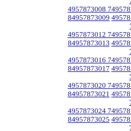
4957873008 749578
84957873009
49578
4957873012 749578
84957873013
49578
4957873016 749578
84957873017
49578
4957873020 749578
84957873021
49578
4957873024 749578
84957873025
49578