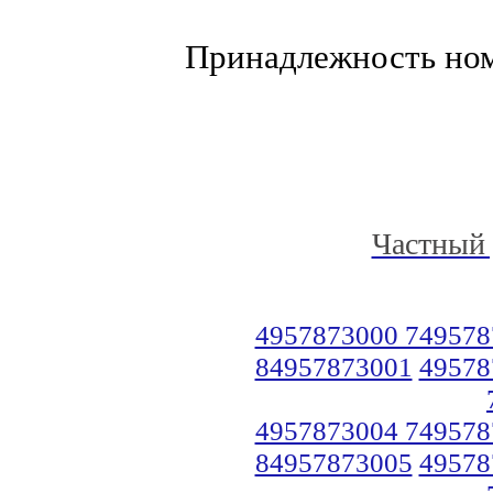
Принадлежность но
Частный 
4957873000 749578
84957873001
49578
4957873004 749578
84957873005
49578