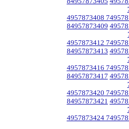
84957873405
49578
4957873408 749578
84957873409
49578
4957873412 749578
84957873413
49578
4957873416 749578
84957873417
49578
4957873420 749578
84957873421
49578
4957873424 749578