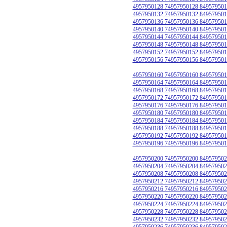
4957950128 74957950128 849579501
4957950132 74957950132 849579501
4957950136 74957950136 849579501
4957950140 74957950140 849579501
4957950144 74957950144 849579501
4957950148 74957950148 849579501
4957950152 74957950152 849579501
4957950156 74957950156 849579501
4957950160 74957950160 849579501
4957950164 74957950164 849579501
4957950168 74957950168 849579501
4957950172 74957950172 849579501
4957950176 74957950176 849579501
4957950180 74957950180 849579501
4957950184 74957950184 849579501
4957950188 74957950188 849579501
4957950192 74957950192 849579501
4957950196 74957950196 849579501
4957950200 74957950200 849579502
4957950204 74957950204 849579502
4957950208 74957950208 849579502
4957950212 74957950212 849579502
4957950216 74957950216 849579502
4957950220 74957950220 849579502
4957950224 74957950224 849579502
4957950228 74957950228 849579502
4957950232 74957950232 849579502
4957950236 74957950236 849579502