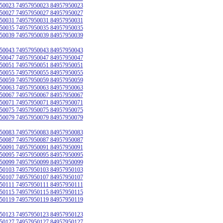
50023 74957950023 84957950023
50027 74957950027 84957950027
50031 74957950031 84957950031
50035 74957950035 84957950035
50039 74957950039 84957950039
50043 74957950043 84957950043
50047 74957950047 84957950047
50051 74957950051 84957950051
50055 74957950055 84957950055
50059 74957950059 84957950059
50063 74957950063 84957950063
50067 74957950067 84957950067
50071 74957950071 84957950071
50075 74957950075 84957950075
50079 74957950079 84957950079
50083 74957950083 84957950083
50087 74957950087 84957950087
50091 74957950091 84957950091
50095 74957950095 84957950095
50099 74957950099 84957950099
50103 74957950103 84957950103
50107 74957950107 84957950107
50111 74957950111 84957950111
50115 74957950115 84957950115
50119 74957950119 84957950119
50123 74957950123 84957950123
50127 74957950127 84957950127