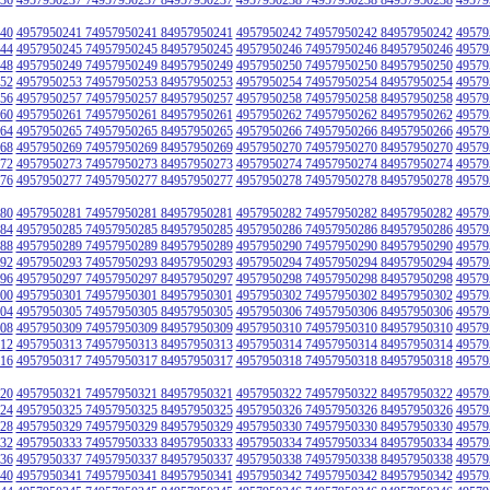
40
4957950241 74957950241 84957950241
4957950242 74957950242 84957950242
49579
44
4957950245 74957950245 84957950245
4957950246 74957950246 84957950246
49579
48
4957950249 74957950249 84957950249
4957950250 74957950250 84957950250
49579
52
4957950253 74957950253 84957950253
4957950254 74957950254 84957950254
49579
56
4957950257 74957950257 84957950257
4957950258 74957950258 84957950258
49579
60
4957950261 74957950261 84957950261
4957950262 74957950262 84957950262
49579
64
4957950265 74957950265 84957950265
4957950266 74957950266 84957950266
49579
68
4957950269 74957950269 84957950269
4957950270 74957950270 84957950270
49579
72
4957950273 74957950273 84957950273
4957950274 74957950274 84957950274
49579
76
4957950277 74957950277 84957950277
4957950278 74957950278 84957950278
49579
80
4957950281 74957950281 84957950281
4957950282 74957950282 84957950282
49579
84
4957950285 74957950285 84957950285
4957950286 74957950286 84957950286
49579
88
4957950289 74957950289 84957950289
4957950290 74957950290 84957950290
49579
92
4957950293 74957950293 84957950293
4957950294 74957950294 84957950294
49579
96
4957950297 74957950297 84957950297
4957950298 74957950298 84957950298
49579
00
4957950301 74957950301 84957950301
4957950302 74957950302 84957950302
49579
04
4957950305 74957950305 84957950305
4957950306 74957950306 84957950306
49579
08
4957950309 74957950309 84957950309
4957950310 74957950310 84957950310
49579
12
4957950313 74957950313 84957950313
4957950314 74957950314 84957950314
49579
16
4957950317 74957950317 84957950317
4957950318 74957950318 84957950318
49579
20
4957950321 74957950321 84957950321
4957950322 74957950322 84957950322
49579
24
4957950325 74957950325 84957950325
4957950326 74957950326 84957950326
49579
28
4957950329 74957950329 84957950329
4957950330 74957950330 84957950330
49579
32
4957950333 74957950333 84957950333
4957950334 74957950334 84957950334
49579
36
4957950337 74957950337 84957950337
4957950338 74957950338 84957950338
49579
40
4957950341 74957950341 84957950341
4957950342 74957950342 84957950342
49579