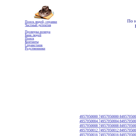
По 
Поиск людей, справки
Частный детектив
Проверка номера
Банк людей
Поиск
Контакты
Справочник
Родственники
4957950000 74957950000 849579500
4957950004 74957950004 849579500
4957950008 74957950008 849579500
4957950012 74957950012 849579500
4957950016 74957950016 849579500