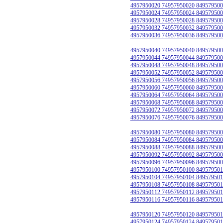
4957950020 74957950020 849579500
4957950024 74957950024 849579500
4957950028 74957950028 849579500
4957950032 74957950032 849579500
4957950036 74957950036 849579500
4957950040 74957950040 849579500
4957950044 74957950044 849579500
4957950048 74957950048 849579500
4957950052 74957950052 849579500
4957950056 74957950056 849579500
4957950060 74957950060 849579500
4957950064 74957950064 849579500
4957950068 74957950068 849579500
4957950072 74957950072 849579500
4957950076 74957950076 849579500
4957950080 74957950080 849579500
4957950084 74957950084 849579500
4957950088 74957950088 849579500
4957950092 74957950092 849579500
4957950096 74957950096 849579500
4957950100 74957950100 849579501
4957950104 74957950104 849579501
4957950108 74957950108 849579501
4957950112 74957950112 849579501
4957950116 74957950116 849579501
4957950120 74957950120 849579501
4957950124 74957950124 849579501