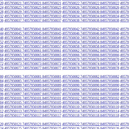
20
4957950021 74957950021 84957950021
4957950022 74957950022 84957950022
49579
24
4957950025 74957950025 84957950025
4957950026 74957950026 84957950026
49579
28
4957950029 74957950029 84957950029
4957950030 74957950030 84957950030
49579
32
4957950033 74957950033 84957950033
4957950034 74957950034 84957950034
49579
36
4957950037 74957950037 84957950037
4957950038 74957950038 84957950038
49579
40
4957950041 74957950041 84957950041
4957950042 74957950042 84957950042
49579
44
4957950045 74957950045 84957950045
4957950046 74957950046 84957950046
49579
48
4957950049 74957950049 84957950049
4957950050 74957950050 84957950050
49579
52
4957950053 74957950053 84957950053
4957950054 74957950054 84957950054
49579
56
4957950057 74957950057 84957950057
4957950058 74957950058 84957950058
49579
60
4957950061 74957950061 84957950061
4957950062 74957950062 84957950062
49579
64
4957950065 74957950065 84957950065
4957950066 74957950066 84957950066
49579
68
4957950069 74957950069 84957950069
4957950070 74957950070 84957950070
49579
72
4957950073 74957950073 84957950073
4957950074 74957950074 84957950074
49579
76
4957950077 74957950077 84957950077
4957950078 74957950078 84957950078
49579
80
4957950081 74957950081 84957950081
4957950082 74957950082 84957950082
49579
84
4957950085 74957950085 84957950085
4957950086 74957950086 84957950086
49579
88
4957950089 74957950089 84957950089
4957950090 74957950090 84957950090
49579
92
4957950093 74957950093 84957950093
4957950094 74957950094 84957950094
49579
96
4957950097 74957950097 84957950097
4957950098 74957950098 84957950098
49579
00
4957950101 74957950101 84957950101
4957950102 74957950102 84957950102
49579
04
4957950105 74957950105 84957950105
4957950106 74957950106 84957950106
49579
08
4957950109 74957950109 84957950109
4957950110 74957950110 84957950110
49579
12
4957950113 74957950113 84957950113
4957950114 74957950114 84957950114
49579
16
4957950117 74957950117 84957950117
4957950118 74957950118 84957950118
49579
20
4957950121 74957950121 84957950121
4957950122 74957950122 84957950122
49579
24
4957950125 74957950125 84957950125
4957950126 74957950126 84957950126
49579