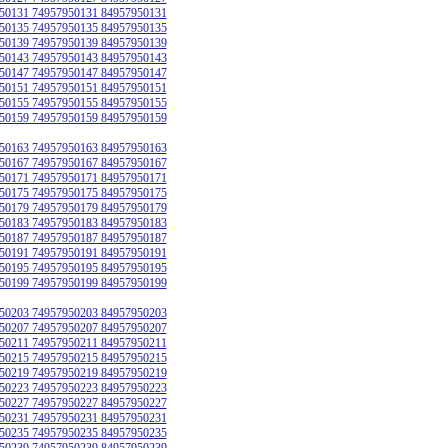
50131 74957950131 84957950131
50135 74957950135 84957950135
50139 74957950139 84957950139
50143 74957950143 84957950143
50147 74957950147 84957950147
50151 74957950151 84957950151
50155 74957950155 84957950155
50159 74957950159 84957950159
50163 74957950163 84957950163
50167 74957950167 84957950167
50171 74957950171 84957950171
50175 74957950175 84957950175
50179 74957950179 84957950179
50183 74957950183 84957950183
50187 74957950187 84957950187
50191 74957950191 84957950191
50195 74957950195 84957950195
50199 74957950199 84957950199
50203 74957950203 84957950203
50207 74957950207 84957950207
50211 74957950211 84957950211
50215 74957950215 84957950215
50219 74957950219 84957950219
50223 74957950223 84957950223
50227 74957950227 84957950227
50231 74957950231 84957950231
50235 74957950235 84957950235
50239 74957950239 84957950239