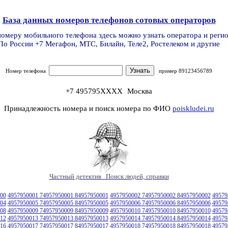
База данных номеров телефонов сотовых операторов
номеру мобильного телефона здесь можно узнать оператора и реги
По России +7 Мегафон, МТС, Билайн, Теле2, Ростелеком и другие
Номер телефона
пример 89123456789
+7 495795XXXX
Москва
Принадлежность номера и поиск номера по ФИО
poiskludei.ru
Частный детектив Поиск людей, справки
00
4957950001 74957950001 84957950001
4957950002 74957950002 84957950002
49579
04
4957950005 74957950005 84957950005
4957950006 74957950006 84957950006
49579
08
4957950009 74957950009 84957950009
4957950010 74957950010 84957950010
49579
12
4957950013 74957950013 84957950013
4957950014 74957950014 84957950014
49579
16
4957950017 74957950017 84957950017
4957950018 74957950018 84957950018
49579