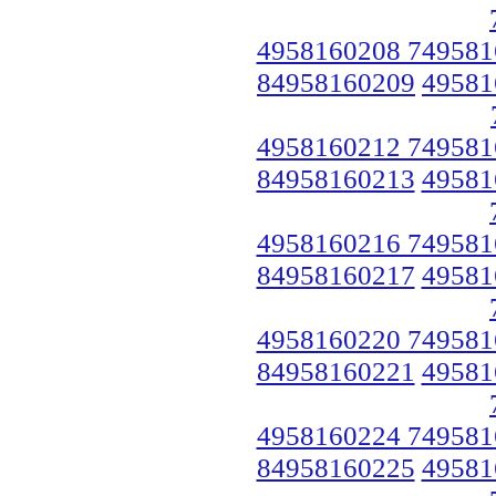
4958160208 749581
84958160209
49581
4958160212 749581
84958160213
49581
4958160216 749581
84958160217
49581
4958160220 749581
84958160221
49581
4958160224 749581
84958160225
49581