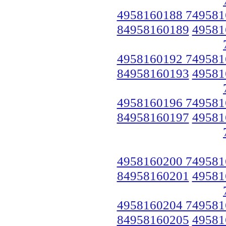
4958160188 749581
84958160189
49581
4958160192 749581
84958160193
49581
4958160196 749581
84958160197
49581
4958160200 749581
84958160201
49581
4958160204 749581
84958160205
49581