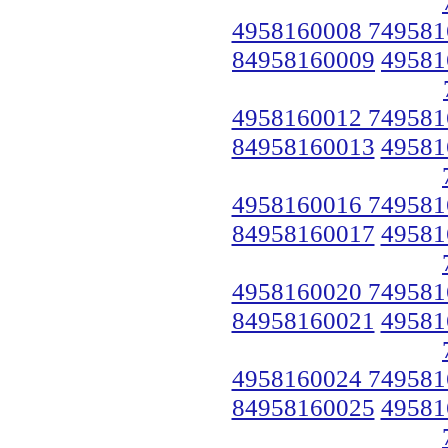
4958160008 749581
84958160009
49581
4958160012 749581
84958160013
49581
4958160016 749581
84958160017
49581
4958160020 749581
84958160021
49581
4958160024 749581
84958160025
49581