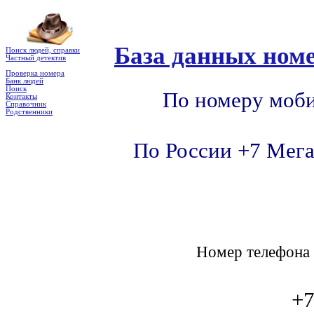
База данных номе
Поиск людей, справки
Частный детектив
Проверка номера
Банк людей
Поиск
По номеру моби
Контакты
Справочник
Родственники
По России +7 Мега
Номер телефон
+