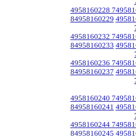
4958160228 749581
84958160229
49581
4958160232 749581
84958160233
49581
4958160236 749581
84958160237
49581
4958160240 749581
84958160241
49581
4958160244 749581
84958160245
49581