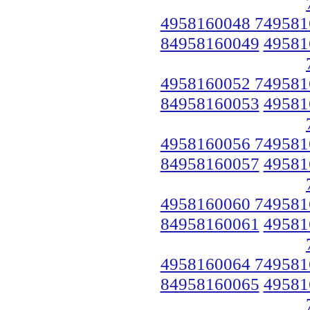
4958160048 749581
84958160049
49581
4958160052 749581
84958160053
49581
4958160056 749581
84958160057
49581
4958160060 749581
84958160061
49581
4958160064 749581
84958160065
49581