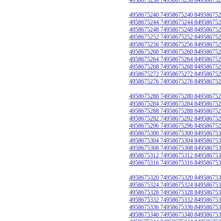
4958675240 74958675240 849586752
4958675244 74958675244 849586752
4958675248 74958675248 849586752
4958675252 74958675252 849586752
4958675256 74958675256 849586752
4958675260 74958675260 849586752
4958675264 74958675264 849586752
4958675268 74958675268 849586752
4958675272 74958675272 849586752
4958675276 74958675276 849586752
4958675280 74958675280 849586752
4958675284 74958675284 849586752
4958675288 74958675288 849586752
4958675292 74958675292 849586752
4958675296 74958675296 849586752
4958675300 74958675300 849586753
4958675304 74958675304 849586753
4958675308 74958675308 849586753
4958675312 74958675312 849586753
4958675316 74958675316 849586753
4958675320 74958675320 849586753
4958675324 74958675324 849586753
4958675328 74958675328 849586753
4958675332 74958675332 849586753
4958675336 74958675336 849586753
4958675340 74958675340 849586753