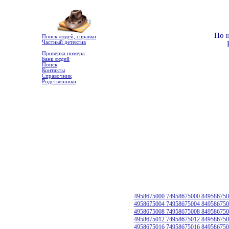
По 
Поиск людей, справки
Частный детектив
Проверка номера
Банк людей
Поиск
Контакты
Справочник
Родственники
4958675000 74958675000 849586750
4958675004 74958675004 849586750
4958675008 74958675008 849586750
4958675012 74958675012 849586750
4958675016 74958675016 849586750