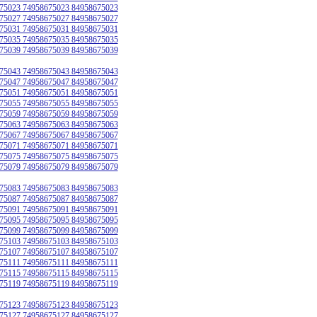
75023 74958675023 84958675023
75027 74958675027 84958675027
75031 74958675031 84958675031
75035 74958675035 84958675035
75039 74958675039 84958675039
75043 74958675043 84958675043
75047 74958675047 84958675047
75051 74958675051 84958675051
75055 74958675055 84958675055
75059 74958675059 84958675059
75063 74958675063 84958675063
75067 74958675067 84958675067
75071 74958675071 84958675071
75075 74958675075 84958675075
75079 74958675079 84958675079
75083 74958675083 84958675083
75087 74958675087 84958675087
75091 74958675091 84958675091
75095 74958675095 84958675095
75099 74958675099 84958675099
75103 74958675103 84958675103
75107 74958675107 84958675107
75111 74958675111 84958675111
75115 74958675115 84958675115
75119 74958675119 84958675119
75123 74958675123 84958675123
75127 74958675127 84958675127