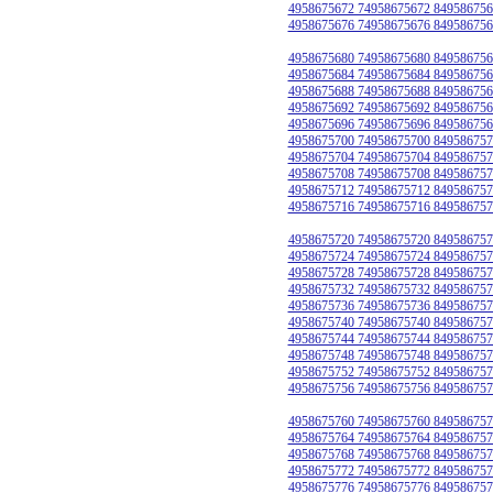
4958675672 74958675672 849586756
4958675676 74958675676 849586756
4958675680 74958675680 849586756
4958675684 74958675684 849586756
4958675688 74958675688 849586756
4958675692 74958675692 849586756
4958675696 74958675696 849586756
4958675700 74958675700 849586757
4958675704 74958675704 849586757
4958675708 74958675708 849586757
4958675712 74958675712 849586757
4958675716 74958675716 849586757
4958675720 74958675720 849586757
4958675724 74958675724 849586757
4958675728 74958675728 849586757
4958675732 74958675732 849586757
4958675736 74958675736 849586757
4958675740 74958675740 849586757
4958675744 74958675744 849586757
4958675748 74958675748 849586757
4958675752 74958675752 849586757
4958675756 74958675756 849586757
4958675760 74958675760 849586757
4958675764 74958675764 849586757
4958675768 74958675768 849586757
4958675772 74958675772 849586757
4958675776 74958675776 849586757