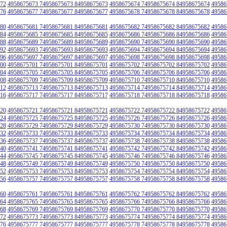
72
4958675673 74958675673 84958675673
4958675674 74958675674 84958675674
49586
76
4958675677 74958675677 84958675677
4958675678 74958675678 84958675678
49586
80
4958675681 74958675681 84958675681
4958675682 74958675682 84958675682
49586
84
4958675685 74958675685 84958675685
4958675686 74958675686 84958675686
49586
88
4958675689 74958675689 84958675689
4958675690 74958675690 84958675690
49586
92
4958675693 74958675693 84958675693
4958675694 74958675694 84958675694
49586
96
4958675697 74958675697 84958675697
4958675698 74958675698 84958675698
49586
00
4958675701 74958675701 84958675701
4958675702 74958675702 84958675702
49586
04
4958675705 74958675705 84958675705
4958675706 74958675706 84958675706
49586
08
4958675709 74958675709 84958675709
4958675710 74958675710 84958675710
49586
12
4958675713 74958675713 84958675713
4958675714 74958675714 84958675714
49586
16
4958675717 74958675717 84958675717
4958675718 74958675718 84958675718
49586
20
4958675721 74958675721 84958675721
4958675722 74958675722 84958675722
49586
24
4958675725 74958675725 84958675725
4958675726 74958675726 84958675726
49586
28
4958675729 74958675729 84958675729
4958675730 74958675730 84958675730
49586
32
4958675733 74958675733 84958675733
4958675734 74958675734 84958675734
49586
36
4958675737 74958675737 84958675737
4958675738 74958675738 84958675738
49586
40
4958675741 74958675741 84958675741
4958675742 74958675742 84958675742
49586
44
4958675745 74958675745 84958675745
4958675746 74958675746 84958675746
49586
48
4958675749 74958675749 84958675749
4958675750 74958675750 84958675750
49586
52
4958675753 74958675753 84958675753
4958675754 74958675754 84958675754
49586
56
4958675757 74958675757 84958675757
4958675758 74958675758 84958675758
49586
60
4958675761 74958675761 84958675761
4958675762 74958675762 84958675762
49586
64
4958675765 74958675765 84958675765
4958675766 74958675766 84958675766
49586
68
4958675769 74958675769 84958675769
4958675770 74958675770 84958675770
49586
72
4958675773 74958675773 84958675773
4958675774 74958675774 84958675774
49586
76
4958675777 74958675777 84958675777
4958675778 74958675778 84958675778
49586