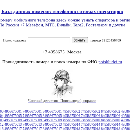
База данных номеров телефонов сотовых операторов
номеру мобильного телефона здесь можно узнать оператора и реги
По России +7 Мегафон, МТС, Билайн, Теле2, Ростелеком и другие
Номер телефона
пример 89123456789
+7 4958675
Москва
Принадлежность номера и поиск номера по ФИО
poiskludei.ru
Частный детектив Поиск людей, справки
00
4958675001 74958675001 84958675001
4958675002 74958675002 84958675002
49586
04
4958675005 74958675005 84958675005
4958675006 74958675006 84958675006
49586
08
4958675009 74958675009 84958675009
4958675010 74958675010 84958675010
49586
12
4958675013 74958675013 84958675013
4958675014 74958675014 84958675014
49586
16
4958675017 74958675017 84958675017
4958675018 74958675018 84958675018
49586