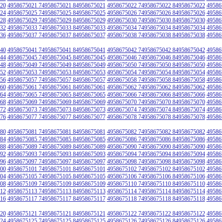
20
4958675021 74958675021 84958675021
4958675022 74958675022 84958675022
49586
24
4958675025 74958675025 84958675025
4958675026 74958675026 84958675026
49586
28
4958675029 74958675029 84958675029
4958675030 74958675030 84958675030
49586
32
4958675033 74958675033 84958675033
4958675034 74958675034 84958675034
49586
36
4958675037 74958675037 84958675037
4958675038 74958675038 84958675038
49586
40
4958675041 74958675041 84958675041
4958675042 74958675042 84958675042
49586
44
4958675045 74958675045 84958675045
4958675046 74958675046 84958675046
49586
48
4958675049 74958675049 84958675049
4958675050 74958675050 84958675050
49586
52
4958675053 74958675053 84958675053
4958675054 74958675054 84958675054
49586
56
4958675057 74958675057 84958675057
4958675058 74958675058 84958675058
49586
60
4958675061 74958675061 84958675061
4958675062 74958675062 84958675062
49586
64
4958675065 74958675065 84958675065
4958675066 74958675066 84958675066
49586
68
4958675069 74958675069 84958675069
4958675070 74958675070 84958675070
49586
72
4958675073 74958675073 84958675073
4958675074 74958675074 84958675074
49586
76
4958675077 74958675077 84958675077
4958675078 74958675078 84958675078
49586
80
4958675081 74958675081 84958675081
4958675082 74958675082 84958675082
49586
84
4958675085 74958675085 84958675085
4958675086 74958675086 84958675086
49586
88
4958675089 74958675089 84958675089
4958675090 74958675090 84958675090
49586
92
4958675093 74958675093 84958675093
4958675094 74958675094 84958675094
49586
96
4958675097 74958675097 84958675097
4958675098 74958675098 84958675098
49586
00
4958675101 74958675101 84958675101
4958675102 74958675102 84958675102
49586
04
4958675105 74958675105 84958675105
4958675106 74958675106 84958675106
49586
08
4958675109 74958675109 84958675109
4958675110 74958675110 84958675110
49586
12
4958675113 74958675113 84958675113
4958675114 74958675114 84958675114
49586
16
4958675117 74958675117 84958675117
4958675118 74958675118 84958675118
49586
20
4958675121 74958675121 84958675121
4958675122 74958675122 84958675122
49586
24
4958675125 74958675125 84958675125
4958675126 74958675126 84958675126
49586