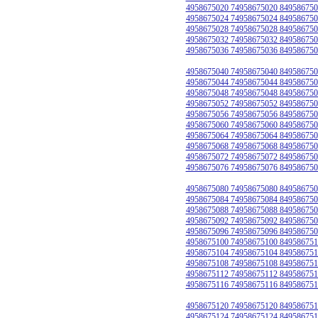
4958675020 74958675020 849586750
4958675024 74958675024 849586750
4958675028 74958675028 849586750
4958675032 74958675032 849586750
4958675036 74958675036 849586750
4958675040 74958675040 849586750
4958675044 74958675044 849586750
4958675048 74958675048 849586750
4958675052 74958675052 849586750
4958675056 74958675056 849586750
4958675060 74958675060 849586750
4958675064 74958675064 849586750
4958675068 74958675068 849586750
4958675072 74958675072 849586750
4958675076 74958675076 849586750
4958675080 74958675080 849586750
4958675084 74958675084 849586750
4958675088 74958675088 849586750
4958675092 74958675092 849586750
4958675096 74958675096 849586750
4958675100 74958675100 849586751
4958675104 74958675104 849586751
4958675108 74958675108 849586751
4958675112 74958675112 849586751
4958675116 74958675116 849586751
4958675120 74958675120 849586751
4958675124 74958675124 849586751