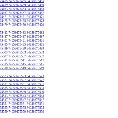
75455 74958675455 84958675455
75459 74958675459 84958675459
75463 74958675463 84958675463
75467 74958675467 84958675467
75471 74958675471 84958675471
75475 74958675475 84958675475
75479 74958675479 84958675479
75483 74958675483 84958675483
75487 74958675487 84958675487
75491 74958675491 84958675491
75495 74958675495 84958675495
75499 74958675499 84958675499
75503 74958675503 84958675503
75507 74958675507 84958675507
75511 74958675511 84958675511
75515 74958675515 84958675515
75519 74958675519 84958675519
75523 74958675523 84958675523
75527 74958675527 84958675527
75531 74958675531 84958675531
75535 74958675535 84958675535
75539 74958675539 84958675539
75543 74958675543 84958675543
75547 74958675547 84958675547
75551 74958675551 84958675551
75555 74958675555 84958675555
75559 74958675559 84958675559