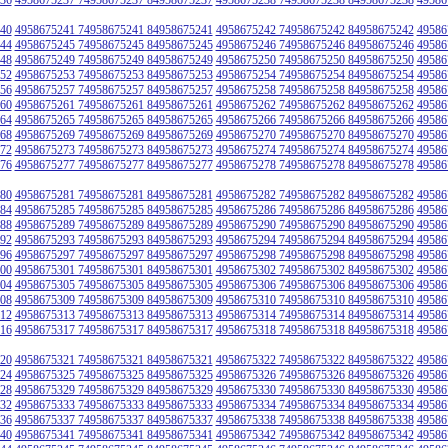
40
4958675241 74958675241 84958675241
4958675242 74958675242 84958675242
49586
44
4958675245 74958675245 84958675245
4958675246 74958675246 84958675246
49586
48
4958675249 74958675249 84958675249
4958675250 74958675250 84958675250
49586
52
4958675253 74958675253 84958675253
4958675254 74958675254 84958675254
49586
56
4958675257 74958675257 84958675257
4958675258 74958675258 84958675258
49586
60
4958675261 74958675261 84958675261
4958675262 74958675262 84958675262
49586
64
4958675265 74958675265 84958675265
4958675266 74958675266 84958675266
49586
68
4958675269 74958675269 84958675269
4958675270 74958675270 84958675270
49586
72
4958675273 74958675273 84958675273
4958675274 74958675274 84958675274
49586
76
4958675277 74958675277 84958675277
4958675278 74958675278 84958675278
49586
80
4958675281 74958675281 84958675281
4958675282 74958675282 84958675282
49586
84
4958675285 74958675285 84958675285
4958675286 74958675286 84958675286
49586
88
4958675289 74958675289 84958675289
4958675290 74958675290 84958675290
49586
92
4958675293 74958675293 84958675293
4958675294 74958675294 84958675294
49586
96
4958675297 74958675297 84958675297
4958675298 74958675298 84958675298
49586
00
4958675301 74958675301 84958675301
4958675302 74958675302 84958675302
49586
04
4958675305 74958675305 84958675305
4958675306 74958675306 84958675306
49586
08
4958675309 74958675309 84958675309
4958675310 74958675310 84958675310
49586
12
4958675313 74958675313 84958675313
4958675314 74958675314 84958675314
49586
16
4958675317 74958675317 84958675317
4958675318 74958675318 84958675318
49586
20
4958675321 74958675321 84958675321
4958675322 74958675322 84958675322
49586
24
4958675325 74958675325 84958675325
4958675326 74958675326 84958675326
49586
28
4958675329 74958675329 84958675329
4958675330 74958675330 84958675330
49586
32
4958675333 74958675333 84958675333
4958675334 74958675334 84958675334
49586
36
4958675337 74958675337 84958675337
4958675338 74958675338 84958675338
49586
40
4958675341 74958675341 84958675341
4958675342 74958675342 84958675342
49586