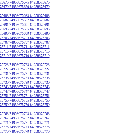
75675 74958675675 84958675675
75679 74958675679 84958675679
75683 74958675683 84958675683
75687 74958675687 84958675687
75691 74958675691 84958675691
75695 74958675695 84958675695
75699 74958675699 84958675699
75703 74958675703 84958675703
75707 74958675707 84958675707
75711 74958675711 84958675711
75715 74958675715 84958675715
75719 74958675719 84958675719
75723 74958675723 84958675723
75727 74958675727 84958675727
75731 74958675731 84958675731
75735 74958675735 84958675735
75739 74958675739 84958675739
75743 74958675743 84958675743
75747 74958675747 84958675747
75751 74958675751 84958675751
75755 74958675755 84958675755
75759 74958675759 84958675759
75763 74958675763 84958675763
75767 74958675767 84958675767
75771 74958675771 84958675771
75775 74958675775 84958675775
75779 74958675779 84958675779