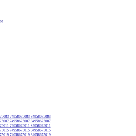
он
75003 74958675003 84958675003
75007 74958675007 84958675007
75011 74958675011 84958675011
75015 74958675015 84958675015
75019 74958675019 84958675019