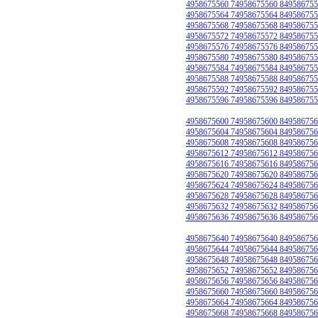
4958675560 74958675560 849586755
4958675564 74958675564 849586755
4958675568 74958675568 849586755
4958675572 74958675572 849586755
4958675576 74958675576 849586755
4958675580 74958675580 849586755
4958675584 74958675584 849586755
4958675588 74958675588 849586755
4958675592 74958675592 849586755
4958675596 74958675596 849586755
4958675600 74958675600 849586756
4958675604 74958675604 849586756
4958675608 74958675608 849586756
4958675612 74958675612 849586756
4958675616 74958675616 849586756
4958675620 74958675620 849586756
4958675624 74958675624 849586756
4958675628 74958675628 849586756
4958675632 74958675632 849586756
4958675636 74958675636 849586756
4958675640 74958675640 849586756
4958675644 74958675644 849586756
4958675648 74958675648 849586756
4958675652 74958675652 849586756
4958675656 74958675656 849586756
4958675660 74958675660 849586756
4958675664 74958675664 849586756
4958675668 74958675668 849586756