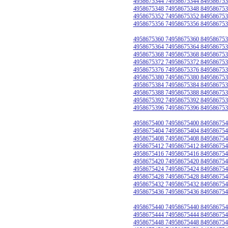
4958675344 74958675344 849586753
4958675348 74958675348 849586753
4958675352 74958675352 849586753
4958675356 74958675356 849586753
4958675360 74958675360 849586753
4958675364 74958675364 849586753
4958675368 74958675368 849586753
4958675372 74958675372 849586753
4958675376 74958675376 849586753
4958675380 74958675380 849586753
4958675384 74958675384 849586753
4958675388 74958675388 849586753
4958675392 74958675392 849586753
4958675396 74958675396 849586753
4958675400 74958675400 849586754
4958675404 74958675404 849586754
4958675408 74958675408 849586754
4958675412 74958675412 849586754
4958675416 74958675416 849586754
4958675420 74958675420 849586754
4958675424 74958675424 849586754
4958675428 74958675428 849586754
4958675432 74958675432 849586754
4958675436 74958675436 849586754
4958675440 74958675440 849586754
4958675444 74958675444 849586754
4958675448 74958675448 849586754