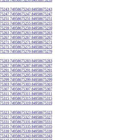
75243 74958675243 84958675243
75247 74958675247 84958675247
75251 74958675251 84958675251
75255 74958675255 84958675255
75259 74958675259 84958675259
75263 74958675263 84958675263
75267 74958675267 84958675267
75271 74958675271 84958675271
75275 74958675275 84958675275
75279 74958675279 84958675279
75283 74958675283 84958675283
75287 74958675287 84958675287
75291 74958675291 84958675291
75295 74958675295 84958675295
75299 74958675299 84958675299
75303 74958675303 84958675303
75307 74958675307 84958675307
75311 74958675311 84958675311
75315 74958675315 84958675315
75319 74958675319 84958675319
75323 74958675323 84958675323
75327 74958675327 84958675327
75331 74958675331 84958675331
75335 74958675335 84958675335
75339 74958675339 84958675339
75343 74958675343 84958675343