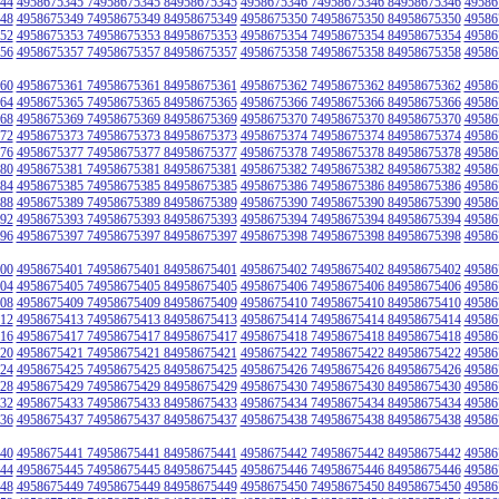
44
4958675345 74958675345 84958675345
4958675346 74958675346 84958675346
49586
48
4958675349 74958675349 84958675349
4958675350 74958675350 84958675350
49586
52
4958675353 74958675353 84958675353
4958675354 74958675354 84958675354
49586
56
4958675357 74958675357 84958675357
4958675358 74958675358 84958675358
49586
60
4958675361 74958675361 84958675361
4958675362 74958675362 84958675362
49586
64
4958675365 74958675365 84958675365
4958675366 74958675366 84958675366
49586
68
4958675369 74958675369 84958675369
4958675370 74958675370 84958675370
49586
72
4958675373 74958675373 84958675373
4958675374 74958675374 84958675374
49586
76
4958675377 74958675377 84958675377
4958675378 74958675378 84958675378
49586
80
4958675381 74958675381 84958675381
4958675382 74958675382 84958675382
49586
84
4958675385 74958675385 84958675385
4958675386 74958675386 84958675386
49586
88
4958675389 74958675389 84958675389
4958675390 74958675390 84958675390
49586
92
4958675393 74958675393 84958675393
4958675394 74958675394 84958675394
49586
96
4958675397 74958675397 84958675397
4958675398 74958675398 84958675398
49586
00
4958675401 74958675401 84958675401
4958675402 74958675402 84958675402
49586
04
4958675405 74958675405 84958675405
4958675406 74958675406 84958675406
49586
08
4958675409 74958675409 84958675409
4958675410 74958675410 84958675410
49586
12
4958675413 74958675413 84958675413
4958675414 74958675414 84958675414
49586
16
4958675417 74958675417 84958675417
4958675418 74958675418 84958675418
49586
20
4958675421 74958675421 84958675421
4958675422 74958675422 84958675422
49586
24
4958675425 74958675425 84958675425
4958675426 74958675426 84958675426
49586
28
4958675429 74958675429 84958675429
4958675430 74958675430 84958675430
49586
32
4958675433 74958675433 84958675433
4958675434 74958675434 84958675434
49586
36
4958675437 74958675437 84958675437
4958675438 74958675438 84958675438
49586
40
4958675441 74958675441 84958675441
4958675442 74958675442 84958675442
49586
44
4958675445 74958675445 84958675445
4958675446 74958675446 84958675446
49586
48
4958675449 74958675449 84958675449
4958675450 74958675450 84958675450
49586