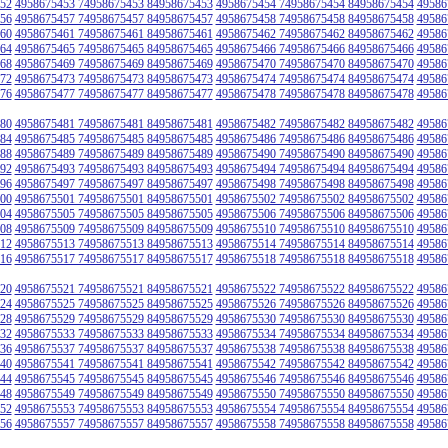
52
4958675453 74958675453 84958675453
4958675454 74958675454 84958675454
49586
56
4958675457 74958675457 84958675457
4958675458 74958675458 84958675458
49586
60
4958675461 74958675461 84958675461
4958675462 74958675462 84958675462
49586
64
4958675465 74958675465 84958675465
4958675466 74958675466 84958675466
49586
68
4958675469 74958675469 84958675469
4958675470 74958675470 84958675470
49586
72
4958675473 74958675473 84958675473
4958675474 74958675474 84958675474
49586
76
4958675477 74958675477 84958675477
4958675478 74958675478 84958675478
49586
80
4958675481 74958675481 84958675481
4958675482 74958675482 84958675482
49586
84
4958675485 74958675485 84958675485
4958675486 74958675486 84958675486
49586
88
4958675489 74958675489 84958675489
4958675490 74958675490 84958675490
49586
92
4958675493 74958675493 84958675493
4958675494 74958675494 84958675494
49586
96
4958675497 74958675497 84958675497
4958675498 74958675498 84958675498
49586
00
4958675501 74958675501 84958675501
4958675502 74958675502 84958675502
49586
04
4958675505 74958675505 84958675505
4958675506 74958675506 84958675506
49586
08
4958675509 74958675509 84958675509
4958675510 74958675510 84958675510
49586
12
4958675513 74958675513 84958675513
4958675514 74958675514 84958675514
49586
16
4958675517 74958675517 84958675517
4958675518 74958675518 84958675518
49586
20
4958675521 74958675521 84958675521
4958675522 74958675522 84958675522
49586
24
4958675525 74958675525 84958675525
4958675526 74958675526 84958675526
49586
28
4958675529 74958675529 84958675529
4958675530 74958675530 84958675530
49586
32
4958675533 74958675533 84958675533
4958675534 74958675534 84958675534
49586
36
4958675537 74958675537 84958675537
4958675538 74958675538 84958675538
49586
40
4958675541 74958675541 84958675541
4958675542 74958675542 84958675542
49586
44
4958675545 74958675545 84958675545
4958675546 74958675546 84958675546
49586
48
4958675549 74958675549 84958675549
4958675550 74958675550 84958675550
49586
52
4958675553 74958675553 84958675553
4958675554 74958675554 84958675554
49586
56
4958675557 74958675557 84958675557
4958675558 74958675558 84958675558
49586