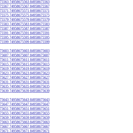
75563 74958675563 84958675563
75567 74958675567 84958675567
75571 74958675571 84958675571
75575 74958675575 84958675575
75579 74958675579 84958675579
75583 74958675583 84958675583
75587 74958675587 84958675587
75591 74958675591 84958675591
75595 74958675595 84958675595
75599 74958675599 84958675599
75603 74958675603 84958675603
75607 74958675607 84958675607
75611 74958675611 84958675611
75615 74958675615 84958675615
75619 74958675619 84958675619
75623 74958675623 84958675623
75627 74958675627 84958675627
75631 74958675631 84958675631
75635 74958675635 84958675635
75639 74958675639 84958675639
75643 74958675643 84958675643
75647 74958675647 84958675647
75651 74958675651 84958675651
75655 74958675655 84958675655
75659 74958675659 84958675659
75663 74958675663 84958675663
75667 74958675667 84958675667
75671 74958675671 84958675671