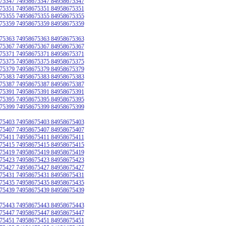
75347 74958675347 84958675347
75351 74958675351 84958675351
75355 74958675355 84958675355
75359 74958675359 84958675359
75363 74958675363 84958675363
75367 74958675367 84958675367
75371 74958675371 84958675371
75375 74958675375 84958675375
75379 74958675379 84958675379
75383 74958675383 84958675383
75387 74958675387 84958675387
75391 74958675391 84958675391
75395 74958675395 84958675395
75399 74958675399 84958675399
75403 74958675403 84958675403
75407 74958675407 84958675407
75411 74958675411 84958675411
75415 74958675415 84958675415
75419 74958675419 84958675419
75423 74958675423 84958675423
75427 74958675427 84958675427
75431 74958675431 84958675431
75435 74958675435 84958675435
75439 74958675439 84958675439
75443 74958675443 84958675443
75447 74958675447 84958675447
75451 74958675451 84958675451