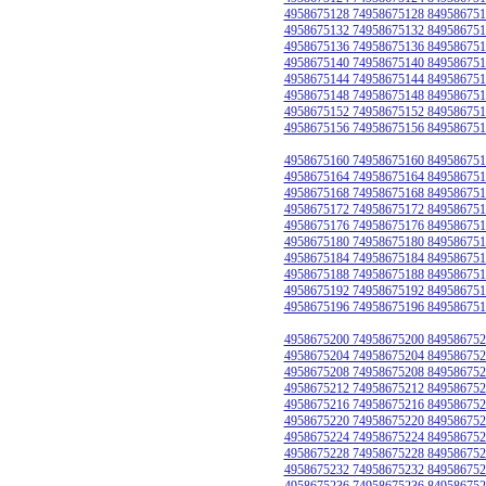
4958675128 74958675128 849586751
4958675132 74958675132 849586751
4958675136 74958675136 849586751
4958675140 74958675140 849586751
4958675144 74958675144 849586751
4958675148 74958675148 849586751
4958675152 74958675152 849586751
4958675156 74958675156 849586751
4958675160 74958675160 849586751
4958675164 74958675164 849586751
4958675168 74958675168 849586751
4958675172 74958675172 849586751
4958675176 74958675176 849586751
4958675180 74958675180 849586751
4958675184 74958675184 849586751
4958675188 74958675188 849586751
4958675192 74958675192 849586751
4958675196 74958675196 849586751
4958675200 74958675200 849586752
4958675204 74958675204 849586752
4958675208 74958675208 849586752
4958675212 74958675212 849586752
4958675216 74958675216 849586752
4958675220 74958675220 849586752
4958675224 74958675224 849586752
4958675228 74958675228 849586752
4958675232 74958675232 849586752
4958675236 74958675236 849586752