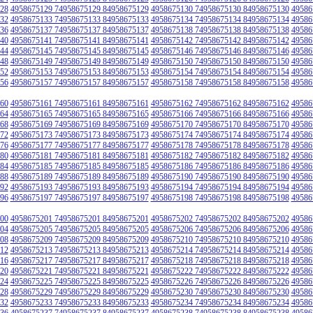
28
4958675129 74958675129 84958675129
4958675130 74958675130 84958675130
49586
32
4958675133 74958675133 84958675133
4958675134 74958675134 84958675134
49586
36
4958675137 74958675137 84958675137
4958675138 74958675138 84958675138
49586
40
4958675141 74958675141 84958675141
4958675142 74958675142 84958675142
49586
44
4958675145 74958675145 84958675145
4958675146 74958675146 84958675146
49586
48
4958675149 74958675149 84958675149
4958675150 74958675150 84958675150
49586
52
4958675153 74958675153 84958675153
4958675154 74958675154 84958675154
49586
56
4958675157 74958675157 84958675157
4958675158 74958675158 84958675158
49586
60
4958675161 74958675161 84958675161
4958675162 74958675162 84958675162
49586
64
4958675165 74958675165 84958675165
4958675166 74958675166 84958675166
49586
68
4958675169 74958675169 84958675169
4958675170 74958675170 84958675170
49586
72
4958675173 74958675173 84958675173
4958675174 74958675174 84958675174
49586
76
4958675177 74958675177 84958675177
4958675178 74958675178 84958675178
49586
80
4958675181 74958675181 84958675181
4958675182 74958675182 84958675182
49586
84
4958675185 74958675185 84958675185
4958675186 74958675186 84958675186
49586
88
4958675189 74958675189 84958675189
4958675190 74958675190 84958675190
49586
92
4958675193 74958675193 84958675193
4958675194 74958675194 84958675194
49586
96
4958675197 74958675197 84958675197
4958675198 74958675198 84958675198
49586
00
4958675201 74958675201 84958675201
4958675202 74958675202 84958675202
49586
04
4958675205 74958675205 84958675205
4958675206 74958675206 84958675206
49586
08
4958675209 74958675209 84958675209
4958675210 74958675210 84958675210
49586
12
4958675213 74958675213 84958675213
4958675214 74958675214 84958675214
49586
16
4958675217 74958675217 84958675217
4958675218 74958675218 84958675218
49586
20
4958675221 74958675221 84958675221
4958675222 74958675222 84958675222
49586
24
4958675225 74958675225 84958675225
4958675226 74958675226 84958675226
49586
28
4958675229 74958675229 84958675229
4958675230 74958675230 84958675230
49586
32
4958675233 74958675233 84958675233
4958675234 74958675234 84958675234
49586
36
4958675237 74958675237 84958675237
4958675238 74958675238 84958675238
49586