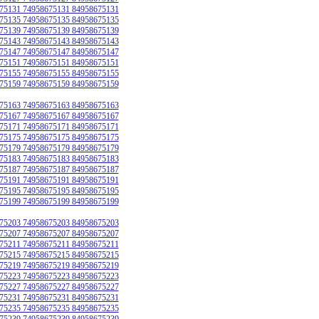
75131 74958675131 84958675131
75135 74958675135 84958675135
75139 74958675139 84958675139
75143 74958675143 84958675143
75147 74958675147 84958675147
75151 74958675151 84958675151
75155 74958675155 84958675155
75159 74958675159 84958675159
75163 74958675163 84958675163
75167 74958675167 84958675167
75171 74958675171 84958675171
75175 74958675175 84958675175
75179 74958675179 84958675179
75183 74958675183 84958675183
75187 74958675187 84958675187
75191 74958675191 84958675191
75195 74958675195 84958675195
75199 74958675199 84958675199
75203 74958675203 84958675203
75207 74958675207 84958675207
75211 74958675211 84958675211
75215 74958675215 84958675215
75219 74958675219 84958675219
75223 74958675223 84958675223
75227 74958675227 84958675227
75231 74958675231 84958675231
75235 74958675235 84958675235
75239 74958675239 84958675239