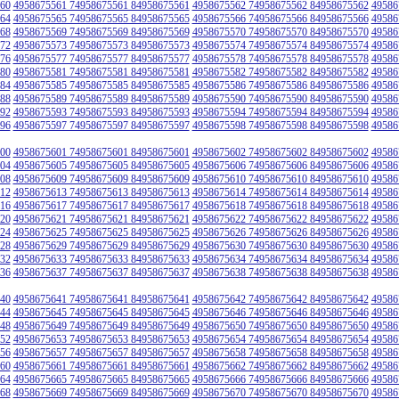
60
4958675561 74958675561 84958675561
4958675562 74958675562 84958675562
49586
64
4958675565 74958675565 84958675565
4958675566 74958675566 84958675566
49586
68
4958675569 74958675569 84958675569
4958675570 74958675570 84958675570
49586
72
4958675573 74958675573 84958675573
4958675574 74958675574 84958675574
49586
76
4958675577 74958675577 84958675577
4958675578 74958675578 84958675578
49586
80
4958675581 74958675581 84958675581
4958675582 74958675582 84958675582
49586
84
4958675585 74958675585 84958675585
4958675586 74958675586 84958675586
49586
88
4958675589 74958675589 84958675589
4958675590 74958675590 84958675590
49586
92
4958675593 74958675593 84958675593
4958675594 74958675594 84958675594
49586
96
4958675597 74958675597 84958675597
4958675598 74958675598 84958675598
49586
00
4958675601 74958675601 84958675601
4958675602 74958675602 84958675602
49586
04
4958675605 74958675605 84958675605
4958675606 74958675606 84958675606
49586
08
4958675609 74958675609 84958675609
4958675610 74958675610 84958675610
49586
12
4958675613 74958675613 84958675613
4958675614 74958675614 84958675614
49586
16
4958675617 74958675617 84958675617
4958675618 74958675618 84958675618
49586
20
4958675621 74958675621 84958675621
4958675622 74958675622 84958675622
49586
24
4958675625 74958675625 84958675625
4958675626 74958675626 84958675626
49586
28
4958675629 74958675629 84958675629
4958675630 74958675630 84958675630
49586
32
4958675633 74958675633 84958675633
4958675634 74958675634 84958675634
49586
36
4958675637 74958675637 84958675637
4958675638 74958675638 84958675638
49586
40
4958675641 74958675641 84958675641
4958675642 74958675642 84958675642
49586
44
4958675645 74958675645 84958675645
4958675646 74958675646 84958675646
49586
48
4958675649 74958675649 84958675649
4958675650 74958675650 84958675650
49586
52
4958675653 74958675653 84958675653
4958675654 74958675654 84958675654
49586
56
4958675657 74958675657 84958675657
4958675658 74958675658 84958675658
49586
60
4958675661 74958675661 84958675661
4958675662 74958675662 84958675662
49586
64
4958675665 74958675665 84958675665
4958675666 74958675666 84958675666
49586
68
4958675669 74958675669 84958675669
4958675670 74958675670 84958675670
49586