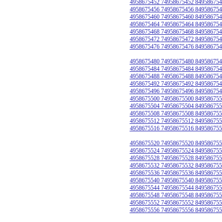
4958675452 74958675452 849586754
4958675456 74958675456 849586754
4958675460 74958675460 849586754
4958675464 74958675464 849586754
4958675468 74958675468 849586754
4958675472 74958675472 849586754
4958675476 74958675476 849586754
4958675480 74958675480 849586754
4958675484 74958675484 849586754
4958675488 74958675488 849586754
4958675492 74958675492 849586754
4958675496 74958675496 849586754
4958675500 74958675500 849586755
4958675504 74958675504 849586755
4958675508 74958675508 849586755
4958675512 74958675512 849586755
4958675516 74958675516 849586755
4958675520 74958675520 849586755
4958675524 74958675524 849586755
4958675528 74958675528 849586755
4958675532 74958675532 849586755
4958675536 74958675536 849586755
4958675540 74958675540 849586755
4958675544 74958675544 849586755
4958675548 74958675548 849586755
4958675552 74958675552 849586755
4958675556 74958675556 849586755