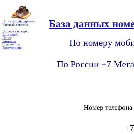
База данных номе
Поиск людей, справки
Частный детектив
Проверка номера
Банк людей
Поиск
По номеру моби
Контакты
Справочник
Родственники
По России +7 Мега
Номер телефон
+