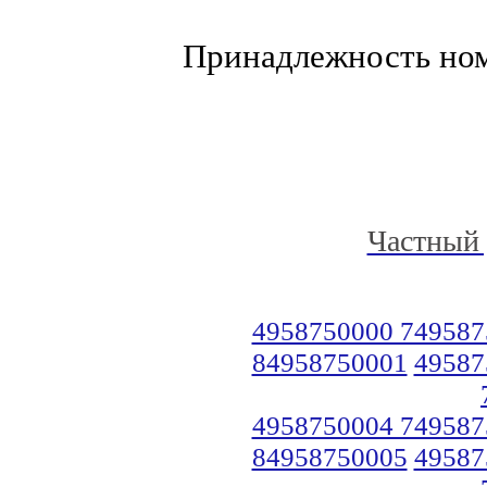
Принадлежность но
Частный 
4958750000 749587
84958750001
49587
4958750004 749587
84958750005
49587