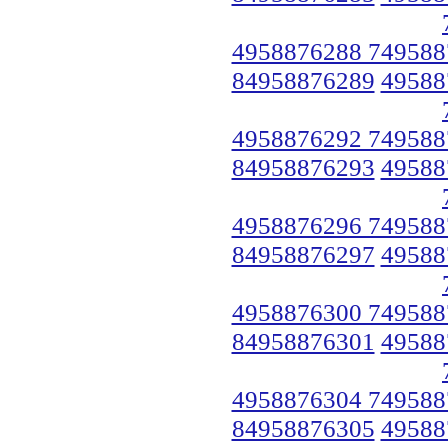
4958876288 749588
84958876289
49588
4958876292 749588
84958876293
49588
4958876296 749588
84958876297
49588
4958876300 749588
84958876301
49588
4958876304 749588
84958876305
49588