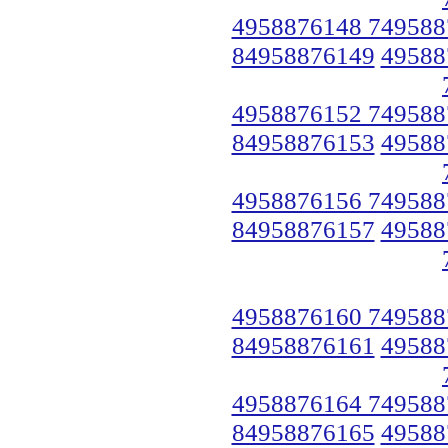
4958876148 749588
84958876149
49588
4958876152 749588
84958876153
49588
4958876156 749588
84958876157
49588
4958876160 749588
84958876161
49588
4958876164 749588
84958876165
49588