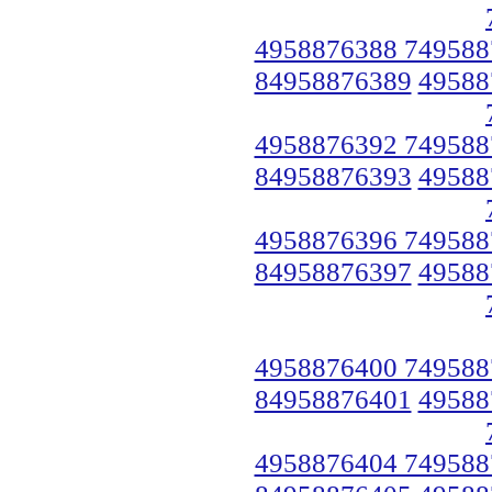
4958876388 749588
84958876389
49588
4958876392 749588
84958876393
49588
4958876396 749588
84958876397
49588
4958876400 749588
84958876401
49588
4958876404 749588