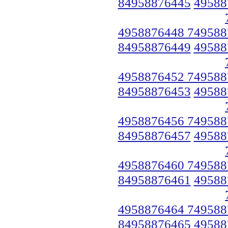
84958876445
49588
4958876448 749588
84958876449
49588
4958876452 749588
84958876453
49588
4958876456 749588
84958876457
49588
4958876460 749588
84958876461
49588
4958876464 749588
84958876465
49588