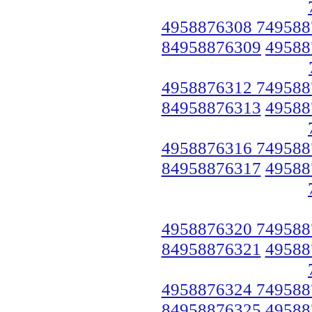
4958876308 749588
84958876309
49588
4958876312 749588
84958876313
49588
4958876316 749588
84958876317
49588
4958876320 749588
84958876321
49588
4958876324 749588
84958876325
49588