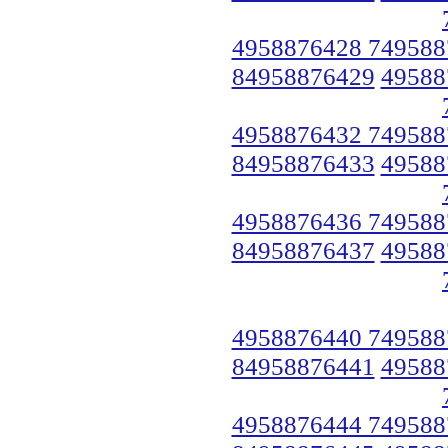
4958876428 749588
84958876429
49588
4958876432 749588
84958876433
49588
4958876436 749588
84958876437
49588
4958876440 749588
84958876441
49588
4958876444 749588