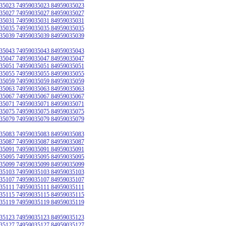
35023 74959035023 84959035023
35027 74959035027 84959035027
35031 74959035031 84959035031
35035 74959035035 84959035035
35039 74959035039 84959035039
35043 74959035043 84959035043
35047 74959035047 84959035047
35051 74959035051 84959035051
35055 74959035055 84959035055
35059 74959035059 84959035059
35063 74959035063 84959035063
35067 74959035067 84959035067
35071 74959035071 84959035071
35075 74959035075 84959035075
35079 74959035079 84959035079
35083 74959035083 84959035083
35087 74959035087 84959035087
35091 74959035091 84959035091
35095 74959035095 84959035095
35099 74959035099 84959035099
35103 74959035103 84959035103
35107 74959035107 84959035107
35111 74959035111 84959035111
35115 74959035115 84959035115
35119 74959035119 84959035119
35123 74959035123 84959035123
35127 74959035127 84959035127