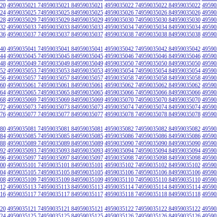
20
4959035021 74959035021 84959035021
4959035022 74959035022 84959035022
49590
24
4959035025 74959035025 84959035025
4959035026 74959035026 84959035026
49590
28
4959035029 74959035029 84959035029
4959035030 74959035030 84959035030
49590
32
4959035033 74959035033 84959035033
4959035034 74959035034 84959035034
49590
36
4959035037 74959035037 84959035037
4959035038 74959035038 84959035038
49590
40
4959035041 74959035041 84959035041
4959035042 74959035042 84959035042
49590
44
4959035045 74959035045 84959035045
4959035046 74959035046 84959035046
49590
48
4959035049 74959035049 84959035049
4959035050 74959035050 84959035050
49590
52
4959035053 74959035053 84959035053
4959035054 74959035054 84959035054
49590
56
4959035057 74959035057 84959035057
4959035058 74959035058 84959035058
49590
60
4959035061 74959035061 84959035061
4959035062 74959035062 84959035062
49590
64
4959035065 74959035065 84959035065
4959035066 74959035066 84959035066
49590
68
4959035069 74959035069 84959035069
4959035070 74959035070 84959035070
49590
72
4959035073 74959035073 84959035073
4959035074 74959035074 84959035074
49590
76
4959035077 74959035077 84959035077
4959035078 74959035078 84959035078
49590
80
4959035081 74959035081 84959035081
4959035082 74959035082 84959035082
49590
84
4959035085 74959035085 84959035085
4959035086 74959035086 84959035086
49590
88
4959035089 74959035089 84959035089
4959035090 74959035090 84959035090
49590
92
4959035093 74959035093 84959035093
4959035094 74959035094 84959035094
49590
96
4959035097 74959035097 84959035097
4959035098 74959035098 84959035098
49590
00
4959035101 74959035101 84959035101
4959035102 74959035102 84959035102
49590
04
4959035105 74959035105 84959035105
4959035106 74959035106 84959035106
49590
08
4959035109 74959035109 84959035109
4959035110 74959035110 84959035110
49590
12
4959035113 74959035113 84959035113
4959035114 74959035114 84959035114
49590
16
4959035117 74959035117 84959035117
4959035118 74959035118 84959035118
49590
20
4959035121 74959035121 84959035121
4959035122 74959035122 84959035122
49590
24
4959035125 74959035125 84959035125
4959035126 74959035126 84959035126
49590