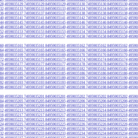
28
4959035129 74959035129 84959035129
4959035130 74959035130 84959035130
49590
32
4959035133 74959035133 84959035133
4959035134 74959035134 84959035134
49590
36
4959035137 74959035137 84959035137
4959035138 74959035138 84959035138
49590
40
4959035141 74959035141 84959035141
4959035142 74959035142 84959035142
49590
44
4959035145 74959035145 84959035145
4959035146 74959035146 84959035146
49590
48
4959035149 74959035149 84959035149
4959035150 74959035150 84959035150
49590
52
4959035153 74959035153 84959035153
4959035154 74959035154 84959035154
49590
56
4959035157 74959035157 84959035157
4959035158 74959035158 84959035158
49590
60
4959035161 74959035161 84959035161
4959035162 74959035162 84959035162
49590
64
4959035165 74959035165 84959035165
4959035166 74959035166 84959035166
49590
68
4959035169 74959035169 84959035169
4959035170 74959035170 84959035170
49590
72
4959035173 74959035173 84959035173
4959035174 74959035174 84959035174
49590
76
4959035177 74959035177 84959035177
4959035178 74959035178 84959035178
49590
80
4959035181 74959035181 84959035181
4959035182 74959035182 84959035182
49590
84
4959035185 74959035185 84959035185
4959035186 74959035186 84959035186
49590
88
4959035189 74959035189 84959035189
4959035190 74959035190 84959035190
49590
92
4959035193 74959035193 84959035193
4959035194 74959035194 84959035194
49590
96
4959035197 74959035197 84959035197
4959035198 74959035198 84959035198
49590
00
4959035201 74959035201 84959035201
4959035202 74959035202 84959035202
49590
04
4959035205 74959035205 84959035205
4959035206 74959035206 84959035206
49590
08
4959035209 74959035209 84959035209
4959035210 74959035210 84959035210
49590
12
4959035213 74959035213 84959035213
4959035214 74959035214 84959035214
49590
16
4959035217 74959035217 84959035217
4959035218 74959035218 84959035218
49590
20
4959035221 74959035221 84959035221
4959035222 74959035222 84959035222
49590
24
4959035225 74959035225 84959035225
4959035226 74959035226 84959035226
49590
28
4959035229 74959035229 84959035229
4959035230 74959035230 84959035230
49590
32
4959035233 74959035233 84959035233
4959035234 74959035234 84959035234
49590
36
4959035237 74959035237 84959035237
4959035238 74959035238 84959035238
49590