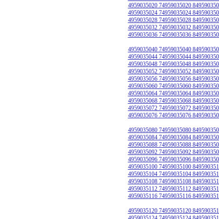
4959035020 74959035020 849590350
4959035024 74959035024 849590350
4959035028 74959035028 849590350
4959035032 74959035032 849590350
4959035036 74959035036 849590350
4959035040 74959035040 849590350
4959035044 74959035044 849590350
4959035048 74959035048 849590350
4959035052 74959035052 849590350
4959035056 74959035056 849590350
4959035060 74959035060 849590350
4959035064 74959035064 849590350
4959035068 74959035068 849590350
4959035072 74959035072 849590350
4959035076 74959035076 849590350
4959035080 74959035080 849590350
4959035084 74959035084 849590350
4959035088 74959035088 849590350
4959035092 74959035092 849590350
4959035096 74959035096 849590350
4959035100 74959035100 849590351
4959035104 74959035104 849590351
4959035108 74959035108 849590351
4959035112 74959035112 849590351
4959035116 74959035116 849590351
4959035120 74959035120 849590351
4959035124 74959035124 849590351