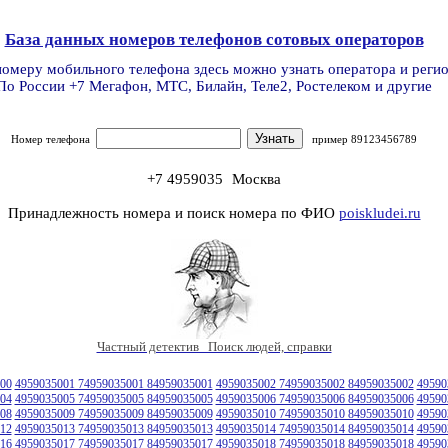
База данных номеров телефонов сотовых операторов
номеру мобильного телефона здесь можно узнать оператора и реги
По России +7 Мегафон, МТС, Билайн, Теле2, Ростелеком и другие
Номер телефона
пример 89123456789
+7 4959035
Москва
Принадлежность номера и поиск номера по ФИО
poiskludei.ru
Частный детектив Поиск людей, справки
00
4959035001 74959035001 84959035001
4959035002 74959035002 84959035002
49590
04
4959035005 74959035005 84959035005
4959035006 74959035006 84959035006
49590
08
4959035009 74959035009 84959035009
4959035010 74959035010 84959035010
49590
12
4959035013 74959035013 84959035013
4959035014 74959035014 84959035014
49590
16
4959035017 74959035017 84959035017
4959035018 74959035018 84959035018
49590