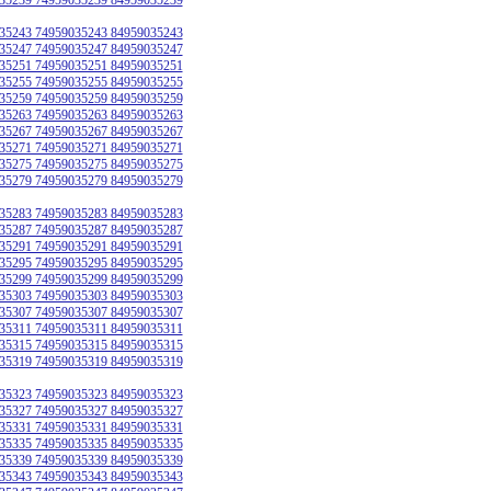
35243 74959035243 84959035243
35247 74959035247 84959035247
35251 74959035251 84959035251
35255 74959035255 84959035255
35259 74959035259 84959035259
35263 74959035263 84959035263
35267 74959035267 84959035267
35271 74959035271 84959035271
35275 74959035275 84959035275
35279 74959035279 84959035279
35283 74959035283 84959035283
35287 74959035287 84959035287
35291 74959035291 84959035291
35295 74959035295 84959035295
35299 74959035299 84959035299
35303 74959035303 84959035303
35307 74959035307 84959035307
35311 74959035311 84959035311
35315 74959035315 84959035315
35319 74959035319 84959035319
35323 74959035323 84959035323
35327 74959035327 84959035327
35331 74959035331 84959035331
35335 74959035335 84959035335
35339 74959035339 84959035339
35343 74959035343 84959035343