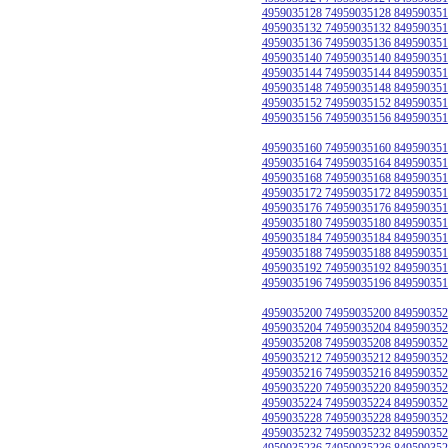
4959035128 74959035128 849590351
4959035132 74959035132 849590351
4959035136 74959035136 849590351
4959035140 74959035140 849590351
4959035144 74959035144 849590351
4959035148 74959035148 849590351
4959035152 74959035152 849590351
4959035156 74959035156 849590351
4959035160 74959035160 849590351
4959035164 74959035164 849590351
4959035168 74959035168 849590351
4959035172 74959035172 849590351
4959035176 74959035176 849590351
4959035180 74959035180 849590351
4959035184 74959035184 849590351
4959035188 74959035188 849590351
4959035192 74959035192 849590351
4959035196 74959035196 849590351
4959035200 74959035200 849590352
4959035204 74959035204 849590352
4959035208 74959035208 849590352
4959035212 74959035212 849590352
4959035216 74959035216 849590352
4959035220 74959035220 849590352
4959035224 74959035224 849590352
4959035228 74959035228 849590352
4959035232 74959035232 849590352
4959035236 74959035236 849590352