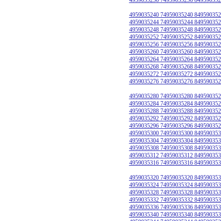
4959035240 74959035240 849590352
4959035244 74959035244 849590352
4959035248 74959035248 849590352
4959035252 74959035252 849590352
4959035256 74959035256 849590352
4959035260 74959035260 849590352
4959035264 74959035264 849590352
4959035268 74959035268 849590352
4959035272 74959035272 849590352
4959035276 74959035276 849590352
4959035280 74959035280 849590352
4959035284 74959035284 849590352
4959035288 74959035288 849590352
4959035292 74959035292 849590352
4959035296 74959035296 849590352
4959035300 74959035300 849590353
4959035304 74959035304 849590353
4959035308 74959035308 849590353
4959035312 74959035312 849590353
4959035316 74959035316 849590353
4959035320 74959035320 849590353
4959035324 74959035324 849590353
4959035328 74959035328 849590353
4959035332 74959035332 849590353
4959035336 74959035336 849590353
4959035340 74959035340 849590353