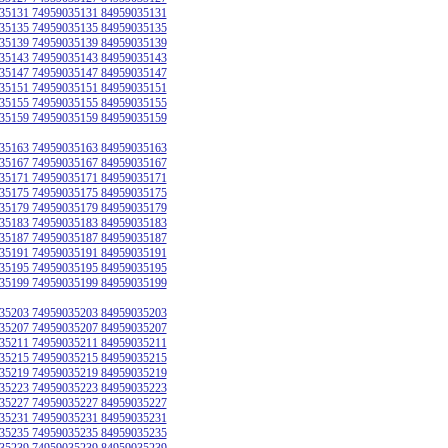
35131 74959035131 84959035131
35135 74959035135 84959035135
35139 74959035139 84959035139
35143 74959035143 84959035143
35147 74959035147 84959035147
35151 74959035151 84959035151
35155 74959035155 84959035155
35159 74959035159 84959035159
35163 74959035163 84959035163
35167 74959035167 84959035167
35171 74959035171 84959035171
35175 74959035175 84959035175
35179 74959035179 84959035179
35183 74959035183 84959035183
35187 74959035187 84959035187
35191 74959035191 84959035191
35195 74959035195 84959035195
35199 74959035199 84959035199
35203 74959035203 84959035203
35207 74959035207 84959035207
35211 74959035211 84959035211
35215 74959035215 84959035215
35219 74959035219 84959035219
35223 74959035223 84959035223
35227 74959035227 84959035227
35231 74959035231 84959035231
35235 74959035235 84959035235
35239 74959035239 84959035239