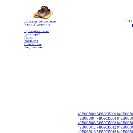
По 
Поиск людей, справки
Частный детектив
Проверка номера
Банк людей
Поиск
Контакты
Справочник
Родственники
4959035000 74959035000 849590350
4959035004 74959035004 849590350
4959035008 74959035008 849590350
4959035012 74959035012 849590350
4959035016 74959035016 849590350