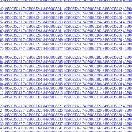
40
4959035241 74959035241 84959035241
4959035242 74959035242 84959035242
49590
44
4959035245 74959035245 84959035245
4959035246 74959035246 84959035246
49590
48
4959035249 74959035249 84959035249
4959035250 74959035250 84959035250
49590
52
4959035253 74959035253 84959035253
4959035254 74959035254 84959035254
49590
56
4959035257 74959035257 84959035257
4959035258 74959035258 84959035258
49590
60
4959035261 74959035261 84959035261
4959035262 74959035262 84959035262
49590
64
4959035265 74959035265 84959035265
4959035266 74959035266 84959035266
49590
68
4959035269 74959035269 84959035269
4959035270 74959035270 84959035270
49590
72
4959035273 74959035273 84959035273
4959035274 74959035274 84959035274
49590
76
4959035277 74959035277 84959035277
4959035278 74959035278 84959035278
49590
80
4959035281 74959035281 84959035281
4959035282 74959035282 84959035282
49590
84
4959035285 74959035285 84959035285
4959035286 74959035286 84959035286
49590
88
4959035289 74959035289 84959035289
4959035290 74959035290 84959035290
49590
92
4959035293 74959035293 84959035293
4959035294 74959035294 84959035294
49590
96
4959035297 74959035297 84959035297
4959035298 74959035298 84959035298
49590
00
4959035301 74959035301 84959035301
4959035302 74959035302 84959035302
49590
04
4959035305 74959035305 84959035305
4959035306 74959035306 84959035306
49590
08
4959035309 74959035309 84959035309
4959035310 74959035310 84959035310
49590
12
4959035313 74959035313 84959035313
4959035314 74959035314 84959035314
49590
16
4959035317 74959035317 84959035317
4959035318 74959035318 84959035318
49590
20
4959035321 74959035321 84959035321
4959035322 74959035322 84959035322
49590
24
4959035325 74959035325 84959035325
4959035326 74959035326 84959035326
49590
28
4959035329 74959035329 84959035329
4959035330 74959035330 84959035330
49590
32
4959035333 74959035333 84959035333
4959035334 74959035334 84959035334
49590
36
4959035337 74959035337 84959035337
4959035338 74959035338 84959035338
49590
40
4959035341 74959035341 84959035341
4959035342 74959035342 84959035342
49590