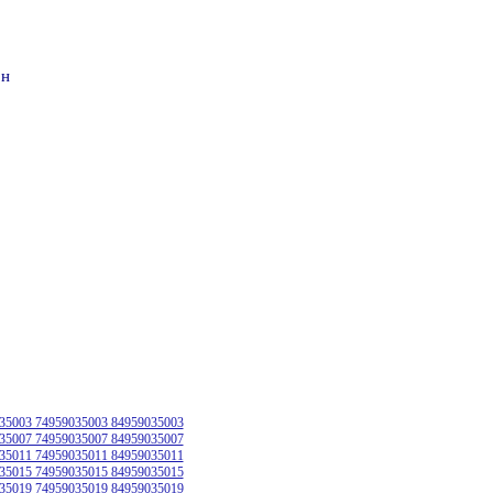
он
35003 74959035003 84959035003
35007 74959035007 84959035007
35011 74959035011 84959035011
35015 74959035015 84959035015
35019 74959035019 84959035019