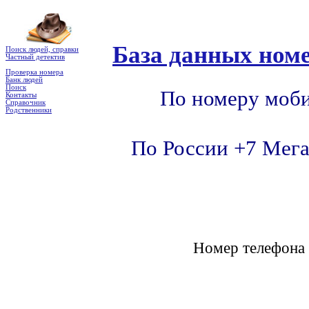
База данных номе
Поиск людей, справки
Частный детектив
Проверка номера
Банк людей
Поиск
По номеру моби
Контакты
Справочник
Родственники
По России +7 Мега
Номер телефон