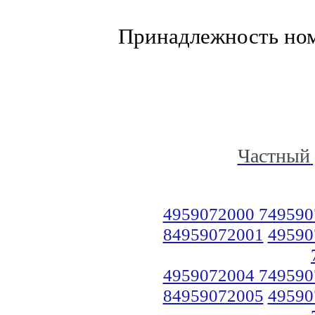
Принадлежность но
Частный 
4959072000 749590
84959072001
49590
4959072004 749590
84959072005
49590