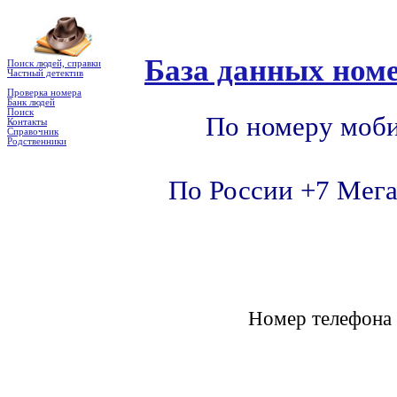
База данных номе
Поиск людей, справки
Частный детектив
Проверка номера
Банк людей
Поиск
По номеру моби
Контакты
Справочник
Родственники
По России +7 Мега
Номер телефон