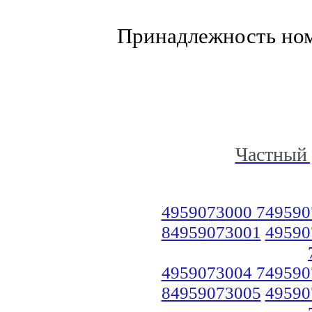
Принадлежность но
Частный 
4959073000 749590
84959073001
49590
4959073004 749590
84959073005
49590