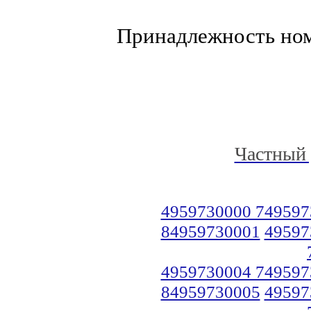
Принадлежность но
Частный 
4959730000 749597
84959730001
49597
4959730004 749597
84959730005
49597