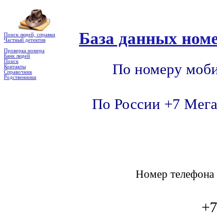
База данных номе
Поиск людей, справки
Частный детектив
Проверка номера
Банк людей
Поиск
По номеру моби
Контакты
Справочник
Родственники
По России +7 Мега
Номер телефон
+