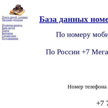
База данных номе
Поиск людей, справки
Частный детектив
Проверка номера
Банк людей
Поиск
По номеру моби
Контакты
Справочник
Родственники
По России +7 Мега
Номер телефон
+7