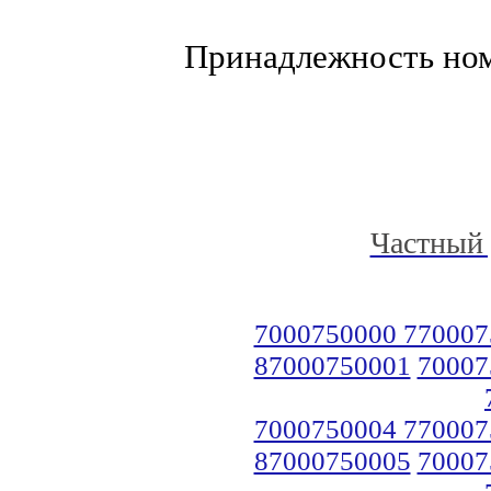
Принадлежность но
Частный 
7000750000 770007
87000750001
70007
7000750004 770007
87000750005
70007