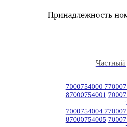
Принадлежность но
Частный 
7000754000 770007
87000754001
70007
7000754004 770007
87000754005
70007