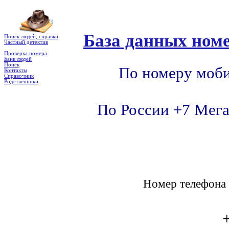
База данных номе
Поиск людей, справки
Частный детектив
Проверка номера
Банк людей
Поиск
По номеру моби
Контакты
Справочник
Родственники
По России +7 Мега
Номер телефон